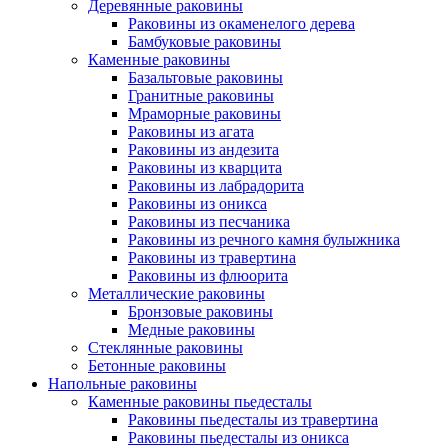
Деревянные раковины
Раковины из окаменелого дерева
Бамбуковые раковины
Каменные раковины
Базальтовые раковины
Гранитные раковины
Мраморные раковины
Раковины из агата
Раковины из андезита
Раковины из кварцита
Раковины из лабрадорита
Раковины из оникса
Раковины из песчаника
Раковины из речного камня булыжника
Раковины из травертина
Раковины из флюорита
Металлические раковины
Бронзовые раковины
Медные раковины
Стеклянные раковины
Бетонные раковины
Напольные раковины
Каменные раковины пьедесталы
Раковины пьедесталы из травертина
Раковины пьедесталы из оникса