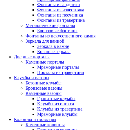
Фонтаны из андезита
Фонтаны из известняка
Фонтаны из песчаника
Фонтаны из травертина
Металлические фонтаны
Бронзовые фонтаны
Фонтаны из искусственного камня
Зеркала для ванной
Зеркала в камне
Кованые зеркала
Дверные порталы
Каменные порталы
Мраморные порталы
Порталы из травертина
Клумбы и вазоны
Бетонные клумбы
Бронзовые вазоны
Каменные вазоны
Гранитные клумбы
Клумбы из оникса
Клумбы из травертина
Мраморные клумбы
Колонны и пилястры
Каменные колонны
Гранитные колонны