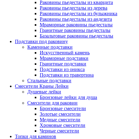
Раковины пьедесталы из кварцита
Раковины пьедесталы из дерева
Раковины пьедесталы из булыжника
Раковины пьедесталы из андезита
Мраморные раковины пьедесталы
Гранитные раковины пьедесталы
Базальтовые раковины пьедесталы
Подставки под раковину
Каменные подставки
Искусственный камень
Мраморные подставки
Гранитные подставки
Подставки из оникса
Подставки из травертина
Стальные подставки
Смесители Краны Лейки
Душевые лейки
Бронзовые лейки для душа
Смесители для раковин
Бронзовые смесители
Золотые смесители
Медные смесители
Хромовые смесители
Черные смесители
Топки для каминов