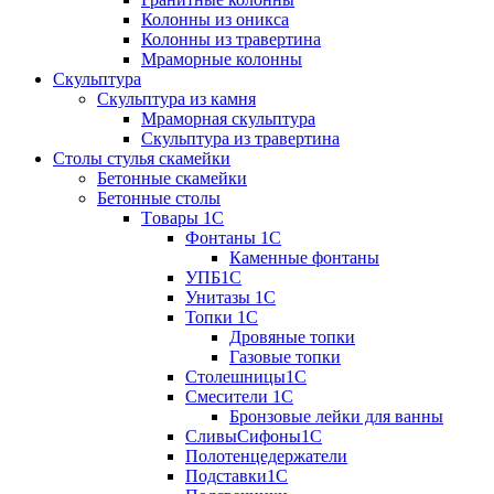
Колонны из оникса
Колонны из травертина
Мраморные колонны
Скульптура
Скульптура из камня
Мраморная скульптура
Скульптура из травертина
Столы стулья скамейки
Бетонные скамейки
Бетонные столы
Tовары 1C
Фонтаны 1C
Каменные фонтаны
УПБ1С
Унитазы 1С
Топки 1С
Дровяные топки
Газовые топки
Столешницы1С
Смесители 1С
Бронзовые лейки для ванны
СливыСифоны1С
Полотенцедержатели
Подставки1С