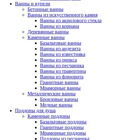
Ванны и купели
Бетонные ванны
Ванны из искусственного камня
Ванны из акрилового стекла
Ванны из кориана
Деревянные ванны
Каменные ванны
Базальтовые ванны
Ванны из андезита
Ванны из известняка
Ванны из оникса
Ванны из песчаника
Ванны из травертина
Ванны из флюорита
Гранитные ванны
Мраморные ванны
Металлические ванны
Бронзовые ванны
Медные ванны
Поддоны для душа
Каменные поддоны
Базальтовые поддоны
Гранитные поддоны
Мраморные поддоны
Поддоны из песчаника