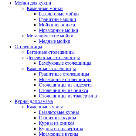
Мойки для кухни
Каменные мойки
Базальтовые мойки
Гранитные мойки
Мойки из оникса
Мраморные мойки
Металлические мойки
Медные мойки
Столешницы
Бетонные столешницы
Деревянные столешницы
Бамбуковые столешницы
Каменные столешницы
Гранитные столешницы
Мраморные столешницы
Столешницы из андезита
Столешницы из оникса
Столешницы из травертина
Курны для хамама
Каменные курны
Базальтовые курны
Гранитные курны
Курны из оникса
Курны из травертина
Мраморные курны