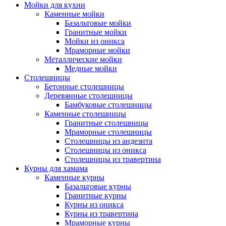
Мойки для кухни
Каменные мойки
Базальтовые мойки
Гранитные мойки
Мойки из оникса
Мраморные мойки
Металлические мойки
Медные мойки
Столешницы
Бетонные столешницы
Деревянные столешницы
Бамбуковые столешницы
Каменные столешницы
Гранитные столешницы
Мраморные столешницы
Столешницы из андезита
Столешницы из оникса
Столешницы из травертина
Курны для хамама
Каменные курны
Базальтовые курны
Гранитные курны
Курны из оникса
Курны из травертина
Мраморные курны