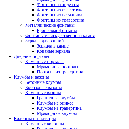
Фонтаны из андезита
Фонтаны из известняка
Фонтаны из песчаника
Фонтаны из травертина
Металлические фонтаны
Бронзовые фонтаны
Фонтаны из искусственного камня
Зеркала для ванной
Зеркала в камне
Кованые зеркала
Дверные порталы
Каменные порталы
Мраморные порталы
Порталы из травертина
Клумбы и вазоны
Бетонные клумбы
Бронзовые вазоны
Каменные вазоны
Гранитные клумбы
Клумбы из оникса
Клумбы из травертина
Мраморные клумбы
Колонны и пилястры
Каменные колонны
Гранитные колонны