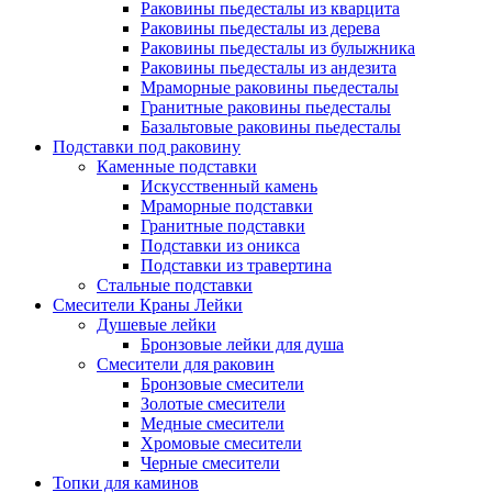
Раковины пьедесталы из кварцита
Раковины пьедесталы из дерева
Раковины пьедесталы из булыжника
Раковины пьедесталы из андезита
Мраморные раковины пьедесталы
Гранитные раковины пьедесталы
Базальтовые раковины пьедесталы
Подставки под раковину
Каменные подставки
Искусственный камень
Мраморные подставки
Гранитные подставки
Подставки из оникса
Подставки из травертина
Стальные подставки
Смесители Краны Лейки
Душевые лейки
Бронзовые лейки для душа
Смесители для раковин
Бронзовые смесители
Золотые смесители
Медные смесители
Хромовые смесители
Черные смесители
Топки для каминов