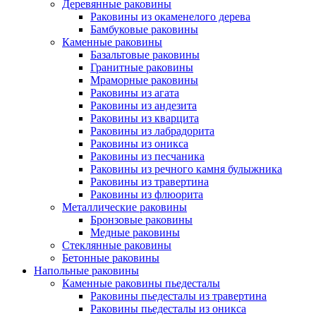
Деревянные раковины
Раковины из окаменелого дерева
Бамбуковые раковины
Каменные раковины
Базальтовые раковины
Гранитные раковины
Мраморные раковины
Раковины из агата
Раковины из андезита
Раковины из кварцита
Раковины из лабрадорита
Раковины из оникса
Раковины из песчаника
Раковины из речного камня булыжника
Раковины из травертина
Раковины из флюорита
Металлические раковины
Бронзовые раковины
Медные раковины
Стеклянные раковины
Бетонные раковины
Напольные раковины
Каменные раковины пьедесталы
Раковины пьедесталы из травертина
Раковины пьедесталы из оникса