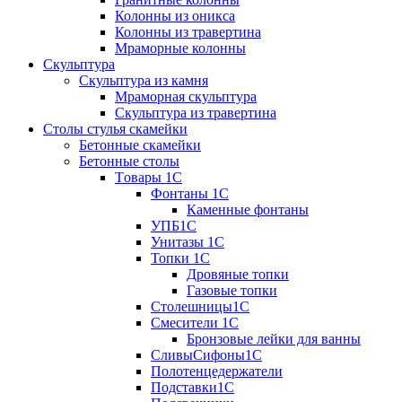
Колонны из оникса
Колонны из травертина
Мраморные колонны
Скульптура
Скульптура из камня
Мраморная скульптура
Скульптура из травертина
Столы стулья скамейки
Бетонные скамейки
Бетонные столы
Tовары 1C
Фонтаны 1C
Каменные фонтаны
УПБ1С
Унитазы 1С
Топки 1С
Дровяные топки
Газовые топки
Столешницы1С
Смесители 1С
Бронзовые лейки для ванны
СливыСифоны1С
Полотенцедержатели
Подставки1С