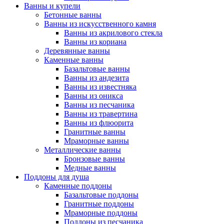
Ванны и купели
Бетонные ванны
Ванны из искусственного камня
Ванны из акрилового стекла
Ванны из кориана
Деревянные ванны
Каменные ванны
Базальтовые ванны
Ванны из андезита
Ванны из известняка
Ванны из оникса
Ванны из песчаника
Ванны из травертина
Ванны из флюорита
Гранитные ванны
Мраморные ванны
Металлические ванны
Бронзовые ванны
Медные ванны
Поддоны для душа
Каменные поддоны
Базальтовые поддоны
Гранитные поддоны
Мраморные поддоны
Поддоны из песчаника