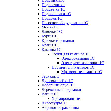
Подставки1С
Подсвечники
Подсветка 1С
Подоконники 1С
Поддоны1С
Насосное оборудование 1С
Мойки1С
Лавочки 1С
Курны1С
Крючки и вешалки
Краны1С
Камины 1C
Топки для каминов 1C
Электрокамины 1С
Электрические топки 1C
Порталы для каминов 1С
Мраморные камины 1C
Зеркала1С
Душевые лейки1С
Доборный брус 1С
Деревянные подставки
Ванны1С
Хромированные
Аксессуары1С
Акриловые раковины