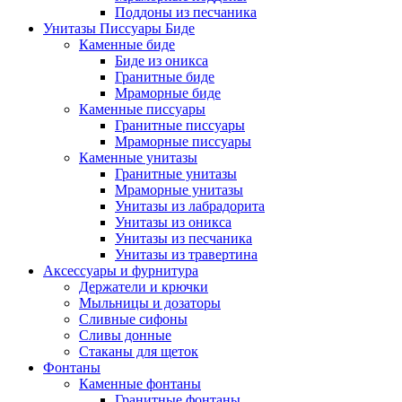
Поддоны из песчаника
Унитазы Писсуары Биде
Каменные биде
Биде из оникса
Гранитные биде
Мраморные биде
Каменные писсуары
Гранитные писсуары
Мраморные писсуары
Каменные унитазы
Гранитные унитазы
Мраморные унитазы
Унитазы из лабрадорита
Унитазы из оникса
Унитазы из песчаника
Унитазы из травертина
Аксессуары и фурнитура
Держатели и крючки
Мыльницы и дозаторы
Сливные сифоны
Сливы донные
Стаканы для щеток
Фонтаны
Каменные фонтаны
Гранитные фонтаны