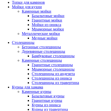
Топки для каминов
Мойки для кухни
Каменные мойки
Базальтовые мойки
Гранитные мойки
Мойки из оникса
Мраморные мойки
Металлические мойки
Медные мойки
Столешницы
Бетонные столешницы
Деревянные столешницы
Бамбуковые столешницы
Каменные столешницы
Гранитные столешницы
Мраморные столешницы
Столешницы из андезита
Столешницы из оникса
Столешницы из травертина
Курны для хамама
Каменные курны
Базальтовые курны
Гранитные курны
Курны из оникса
Курны из травертина