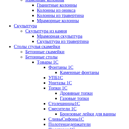
Гранитные колонны
Колонны из оникса
Колонны из травертина
Мраморные колонны
Скульптура
Скульптура из камня
Мраморная скульптура
Скульптура из травертина
Столы стулья скамейки
Бетонные скамейки
Бетонные столы
Tовары 1C
Фонтаны 1C
Каменные фонтаны
УПБ1С
Унитазы 1С
Топки 1С
Дровяные топки
Газовые топки
Столешницы1С
Смесители 1С
Бронзовые лейки для ванны
СливыСифоны1С
Полотенцедержатели