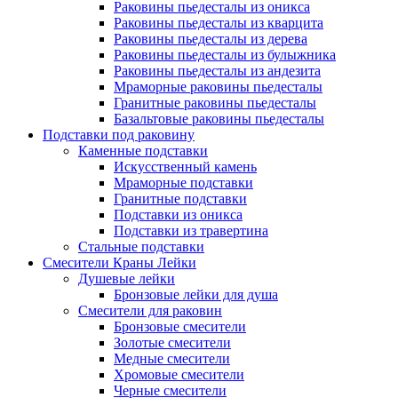
Раковины пьедесталы из оникса
Раковины пьедесталы из кварцита
Раковины пьедесталы из дерева
Раковины пьедесталы из булыжника
Раковины пьедесталы из андезита
Мраморные раковины пьедесталы
Гранитные раковины пьедесталы
Базальтовые раковины пьедесталы
Подставки под раковину
Каменные подставки
Искусственный камень
Мраморные подставки
Гранитные подставки
Подставки из оникса
Подставки из травертина
Стальные подставки
Смесители Краны Лейки
Душевые лейки
Бронзовые лейки для душа
Смесители для раковин
Бронзовые смесители
Золотые смесители
Медные смесители
Хромовые смесители
Черные смесители