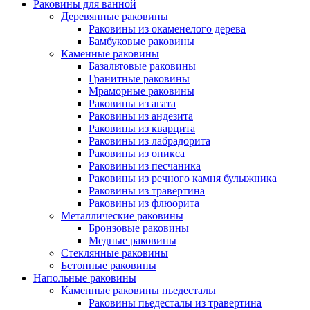
Раковины для ванной
Деревянные раковины
Раковины из окаменелого дерева
Бамбуковые раковины
Каменные раковины
Базальтовые раковины
Гранитные раковины
Мраморные раковины
Раковины из агата
Раковины из андезита
Раковины из кварцита
Раковины из лабрадорита
Раковины из оникса
Раковины из песчаника
Раковины из речного камня булыжника
Раковины из травертина
Раковины из флюорита
Металлические раковины
Бронзовые раковины
Медные раковины
Стеклянные раковины
Бетонные раковины
Напольные раковины
Каменные раковины пьедесталы
Раковины пьедесталы из травертина