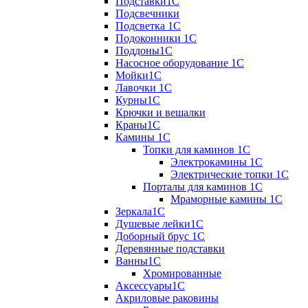
Подставки1С
Подсвечники
Подсветка 1С
Подоконники 1С
Поддоны1С
Насосное оборудование 1С
Мойки1С
Лавочки 1С
Курны1С
Крючки и вешалки
Краны1С
Камины 1C
Топки для каминов 1C
Электрокамины 1С
Электрические топки 1C
Порталы для каминов 1С
Мраморные камины 1C
Зеркала1С
Душевые лейки1С
Доборный брус 1С
Деревянные подставки
Ванны1С
Хромированные
Аксессуары1С
Акриловые раковины