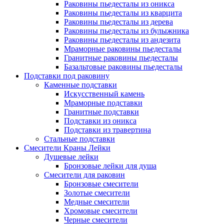
Раковины пьедесталы из оникса
Раковины пьедесталы из кварцита
Раковины пьедесталы из дерева
Раковины пьедесталы из булыжника
Раковины пьедесталы из андезита
Мраморные раковины пьедесталы
Гранитные раковины пьедесталы
Базальтовые раковины пьедесталы
Подставки под раковину
Каменные подставки
Искусственный камень
Мраморные подставки
Гранитные подставки
Подставки из оникса
Подставки из травертина
Стальные подставки
Смесители Краны Лейки
Душевые лейки
Бронзовые лейки для душа
Смесители для раковин
Бронзовые смесители
Золотые смесители
Медные смесители
Хромовые смесители
Черные смесители