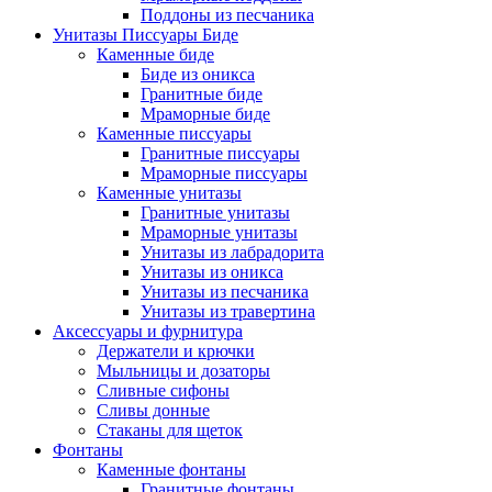
Поддоны из песчаника
Унитазы Писсуары Биде
Каменные биде
Биде из оникса
Гранитные биде
Мраморные биде
Каменные писсуары
Гранитные писсуары
Мраморные писсуары
Каменные унитазы
Гранитные унитазы
Мраморные унитазы
Унитазы из лабрадорита
Унитазы из оникса
Унитазы из песчаника
Унитазы из травертина
Аксессуары и фурнитура
Держатели и крючки
Мыльницы и дозаторы
Сливные сифоны
Сливы донные
Стаканы для щеток
Фонтаны
Каменные фонтаны
Гранитные фонтаны