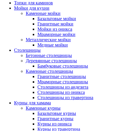
Топки для каминов
Мойки для кухни
Каменные мойки
Базальтовые мойки
Гранитные мойки
Мойки из оникса
Мраморные мойки
Металлические мойки
Медные мойки
Столешницы
Бетонные столешницы
Деревянные столешницы
Бамбуковые столешницы
Каменные столешницы
Гранитные столешницы
Мраморные столешницы
Столешницы из андезита
Столешницы из оникса
Столешницы из травертина
Курны для хамама
Каменные курны
Базальтовые курны
Гранитные курны
Курны из оникса
Курны из травертина