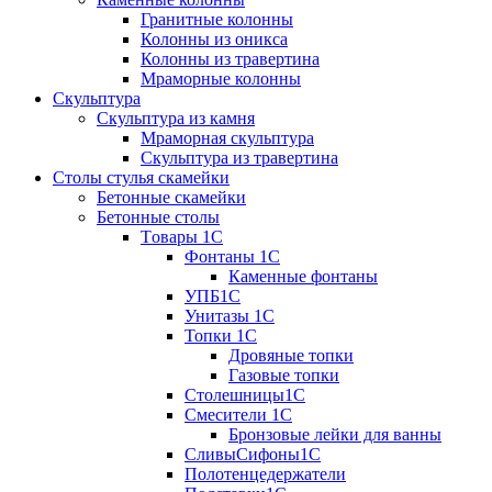
Гранитные колонны
Колонны из оникса
Колонны из травертина
Мраморные колонны
Скульптура
Скульптура из камня
Мраморная скульптура
Скульптура из травертина
Столы стулья скамейки
Бетонные скамейки
Бетонные столы
Tовары 1C
Фонтаны 1C
Каменные фонтаны
УПБ1С
Унитазы 1С
Топки 1С
Дровяные топки
Газовые топки
Столешницы1С
Смесители 1С
Бронзовые лейки для ванны
СливыСифоны1С
Полотенцедержатели