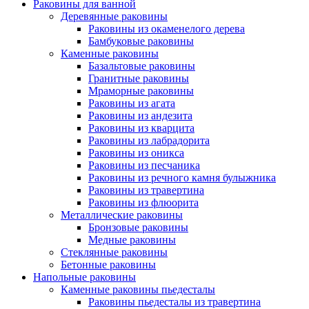
Раковины для ванной
Деревянные раковины
Раковины из окаменелого дерева
Бамбуковые раковины
Каменные раковины
Базальтовые раковины
Гранитные раковины
Мраморные раковины
Раковины из агата
Раковины из андезита
Раковины из кварцита
Раковины из лабрадорита
Раковины из оникса
Раковины из песчаника
Раковины из речного камня булыжника
Раковины из травертина
Раковины из флюорита
Металлические раковины
Бронзовые раковины
Медные раковины
Стеклянные раковины
Бетонные раковины
Напольные раковины
Каменные раковины пьедесталы
Раковины пьедесталы из травертина