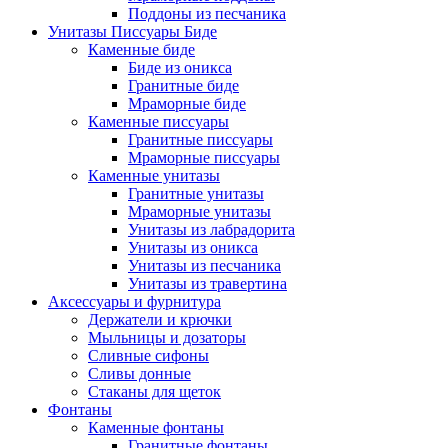
Поддоны из песчаника
Унитазы Писсуары Биде
Каменные биде
Биде из оникса
Гранитные биде
Мраморные биде
Каменные писсуары
Гранитные писсуары
Мраморные писсуары
Каменные унитазы
Гранитные унитазы
Мраморные унитазы
Унитазы из лабрадорита
Унитазы из оникса
Унитазы из песчаника
Унитазы из травертина
Аксессуары и фурнитура
Держатели и крючки
Мыльницы и дозаторы
Сливные сифоны
Сливы донные
Стаканы для щеток
Фонтаны
Каменные фонтаны
Гранитные фонтаны