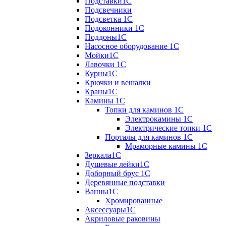
Подставки1С
Подсвечники
Подсветка 1С
Подоконники 1С
Поддоны1С
Насосное оборудование 1С
Мойки1С
Лавочки 1С
Курны1С
Крючки и вешалки
Краны1С
Камины 1C
Топки для каминов 1C
Электрокамины 1С
Электрические топки 1C
Порталы для каминов 1С
Мраморные камины 1C
Зеркала1С
Душевые лейки1С
Доборный брус 1С
Деревянные подставки
Ванны1С
Хромированные
Аксессуары1С
Акриловые раковины