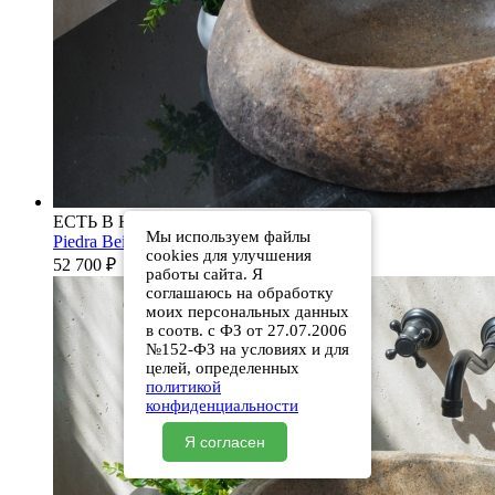
ЕСТЬ В НАЛИЧИИ
Мы используем файлы
Piedra Beige S286 00501111613
cookies для улучшения
52 700
₽
работы сайта. Я
соглашаюсь на обработку
моих персональных данных
в соотв. с ФЗ от 27.07.2006
№152-ФЗ на условиях и для
целей, определенных
политикой
конфиденциальности
Я согласен