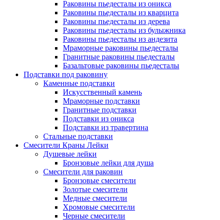
Раковины пьедесталы из оникса
Раковины пьедесталы из кварцита
Раковины пьедесталы из дерева
Раковины пьедесталы из булыжника
Раковины пьедесталы из андезита
Мраморные раковины пьедесталы
Гранитные раковины пьедесталы
Базальтовые раковины пьедесталы
Подставки под раковину
Каменные подставки
Искусственный камень
Мраморные подставки
Гранитные подставки
Подставки из оникса
Подставки из травертина
Стальные подставки
Смесители Краны Лейки
Душевые лейки
Бронзовые лейки для душа
Смесители для раковин
Бронзовые смесители
Золотые смесители
Медные смесители
Хромовые смесители
Черные смесители