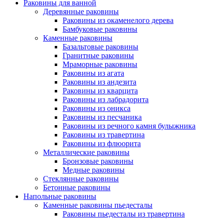
Раковины для ванной
Деревянные раковины
Раковины из окаменелого дерева
Бамбуковые раковины
Каменные раковины
Базальтовые раковины
Гранитные раковины
Мраморные раковины
Раковины из агата
Раковины из андезита
Раковины из кварцита
Раковины из лабрадорита
Раковины из оникса
Раковины из песчаника
Раковины из речного камня булыжника
Раковины из травертина
Раковины из флюорита
Металлические раковины
Бронзовые раковины
Медные раковины
Стеклянные раковины
Бетонные раковины
Напольные раковины
Каменные раковины пьедесталы
Раковины пьедесталы из травертина