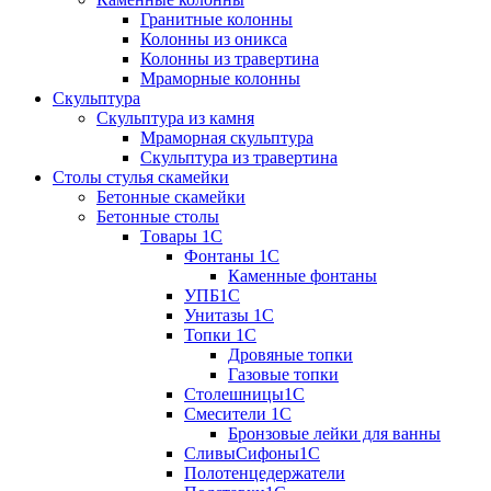
Гранитные колонны
Колонны из оникса
Колонны из травертина
Мраморные колонны
Скульптура
Скульптура из камня
Мраморная скульптура
Скульптура из травертина
Столы стулья скамейки
Бетонные скамейки
Бетонные столы
Tовары 1C
Фонтаны 1C
Каменные фонтаны
УПБ1С
Унитазы 1С
Топки 1С
Дровяные топки
Газовые топки
Столешницы1С
Смесители 1С
Бронзовые лейки для ванны
СливыСифоны1С
Полотенцедержатели