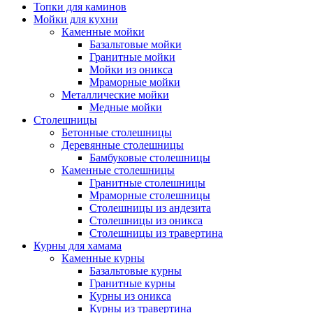
Топки для каминов
Мойки для кухни
Каменные мойки
Базальтовые мойки
Гранитные мойки
Мойки из оникса
Мраморные мойки
Металлические мойки
Медные мойки
Столешницы
Бетонные столешницы
Деревянные столешницы
Бамбуковые столешницы
Каменные столешницы
Гранитные столешницы
Мраморные столешницы
Столешницы из андезита
Столешницы из оникса
Столешницы из травертина
Курны для хамама
Каменные курны
Базальтовые курны
Гранитные курны
Курны из оникса
Курны из травертина