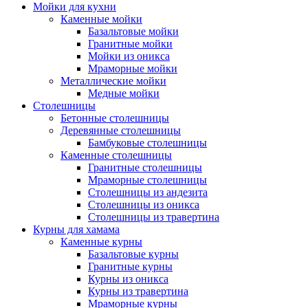
Мойки для кухни
Каменные мойки
Базальтовые мойки
Гранитные мойки
Мойки из оникса
Мраморные мойки
Металлические мойки
Медные мойки
Столешницы
Бетонные столешницы
Деревянные столешницы
Бамбуковые столешницы
Каменные столешницы
Гранитные столешницы
Мраморные столешницы
Столешницы из андезита
Столешницы из оникса
Столешницы из травертина
Курны для хамама
Каменные курны
Базальтовые курны
Гранитные курны
Курны из оникса
Курны из травертина
Мраморные курны