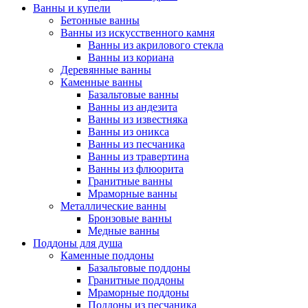
Ванны и купели
Бетонные ванны
Ванны из искусственного камня
Ванны из акрилового стекла
Ванны из кориана
Деревянные ванны
Каменные ванны
Базальтовые ванны
Ванны из андезита
Ванны из известняка
Ванны из оникса
Ванны из песчаника
Ванны из травертина
Ванны из флюорита
Гранитные ванны
Мраморные ванны
Металлические ванны
Бронзовые ванны
Медные ванны
Поддоны для душа
Каменные поддоны
Базальтовые поддоны
Гранитные поддоны
Мраморные поддоны
Поддоны из песчаника