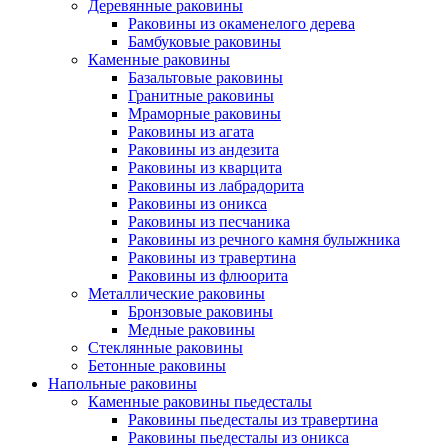
Деревянные раковины
Раковины из окаменелого дерева
Бамбуковые раковины
Каменные раковины
Базальтовые раковины
Гранитные раковины
Мраморные раковины
Раковины из агата
Раковины из андезита
Раковины из кварцита
Раковины из лабрадорита
Раковины из оникса
Раковины из песчаника
Раковины из речного камня булыжника
Раковины из травертина
Раковины из флюорита
Металлические раковины
Бронзовые раковины
Медные раковины
Стеклянные раковины
Бетонные раковины
Напольные раковины
Каменные раковины пьедесталы
Раковины пьедесталы из травертина
Раковины пьедесталы из оникса