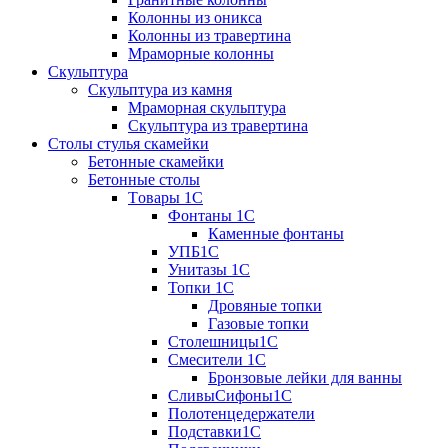
Колонны из оникса
Колонны из травертина
Мраморные колонны
Скульптура
Скульптура из камня
Мраморная скульптура
Скульптура из травертина
Столы стулья скамейки
Бетонные скамейки
Бетонные столы
Tовары 1C
Фонтаны 1C
Каменные фонтаны
УПБ1С
Унитазы 1С
Топки 1С
Дровяные топки
Газовые топки
Столешницы1С
Смесители 1С
Бронзовые лейки для ванны
СливыСифоны1С
Полотенцедержатели
Подставки1С