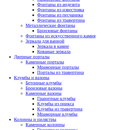
Фонтаны из андезита
Фонтаны из известняка
Фонтаны из песчаника
Фонтаны из травертина
Металлические фонтаны
Бронзовые фонтаны
Фонтаны из искусственного камня
Зеркала для ванной
Зеркала в камне
Кованые зеркала
Дверные порталы
Каменные порталы
Мраморные порталы
Порталы из травертина
Клумбы и вазоны
Бетонные клумбы
Бронзовые вазоны
Каменные вазоны
Гранитные клумбы
Клумбы из оникса
Клумбы из травертина
Мраморные клумбы
Колонны и пилястры
Каменные колонны
Гранитные колонны