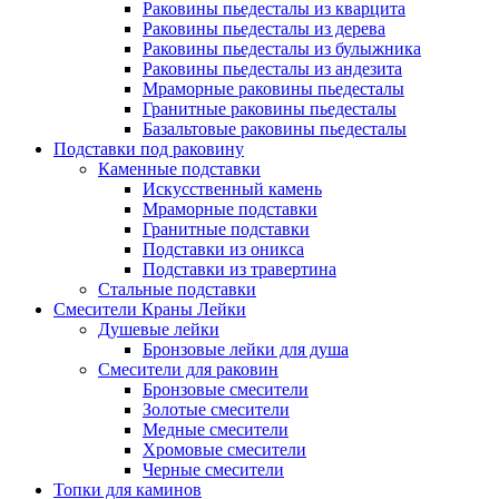
Раковины пьедесталы из кварцита
Раковины пьедесталы из дерева
Раковины пьедесталы из булыжника
Раковины пьедесталы из андезита
Мраморные раковины пьедесталы
Гранитные раковины пьедесталы
Базальтовые раковины пьедесталы
Подставки под раковину
Каменные подставки
Искусственный камень
Мраморные подставки
Гранитные подставки
Подставки из оникса
Подставки из травертина
Стальные подставки
Смесители Краны Лейки
Душевые лейки
Бронзовые лейки для душа
Смесители для раковин
Бронзовые смесители
Золотые смесители
Медные смесители
Хромовые смесители
Черные смесители
Топки для каминов