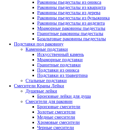
Раковины пьедесталы из оникса
Раковины пьедесталы из кварцита
Раковины пьедесталы из дерева
Раковины пьедесталы из булыжника
Раковины пьедесталы из андезита
Мраморные раковины пьедесталы
Гранитные раковины пьедесталы
Базальтовые раковины пьедесталы
Подставки под раковину
Каменные подставки
Искусственный камень
Мраморные подставки
Гранитные подставки
Подставки из оникса
Подставки из травертина
Стальные подставки
Смесители Краны Лейки
Душевые лейки
Бронзовые лейки для душа
Смесители для раковин
Бронзовые смесители
Золотые смесители
Медные смесители
Хромовые смесители
Черные смесители