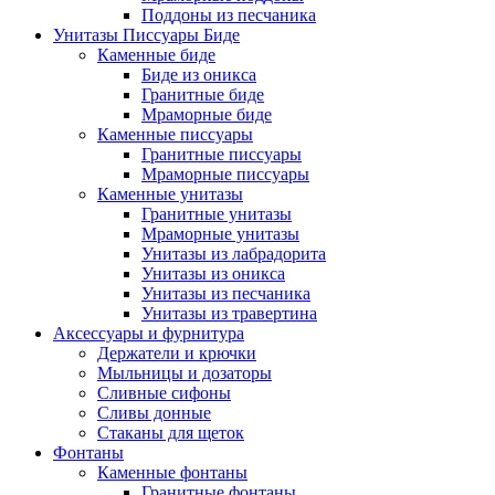
Поддоны из песчаника
Унитазы Писсуары Биде
Каменные биде
Биде из оникса
Гранитные биде
Мраморные биде
Каменные писсуары
Гранитные писсуары
Мраморные писсуары
Каменные унитазы
Гранитные унитазы
Мраморные унитазы
Унитазы из лабрадорита
Унитазы из оникса
Унитазы из песчаника
Унитазы из травертина
Аксессуары и фурнитура
Держатели и крючки
Мыльницы и дозаторы
Сливные сифоны
Сливы донные
Стаканы для щеток
Фонтаны
Каменные фонтаны
Гранитные фонтаны