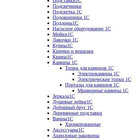
Подставки1С
Подсвечники
Подсветка 1С
Подоконники 1С
Поддоны1С
Насосное оборудование 1С
Мойки1С
Лавочки 1С
Курны1С
Крючки и вешалки
Краны1С
Камины 1C
Топки для каминов 1C
Электрокамины 1С
Электрические топки 1C
Порталы для каминов 1С
Мраморные камины 1C
Зеркала1С
Душевые лейки1С
Доборный брус 1С
Деревянные подставки
Ванны1С
Хромированные
Аксессуары1С
Акриловые раковины