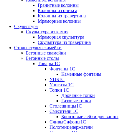
Гранитные колонны
Колонны из оникса
Колонны из травертина
Мраморные колонны
Скульптура
Скульптура из камня
Мраморная скульптура
Скульптура из травертина
Столы стулья скамейки
Бетонные скамейки
Бетонные столы
Tовары 1C
Фонтаны 1C
Каменные фонтаны
УПБ1С
Унитазы 1С
Топки 1С
Дровяные топки
Газовые топки
Столешницы1С
Смесители 1С
Бронзовые лейки для ванны
СливыСифоны1С
Полотенцедержатели