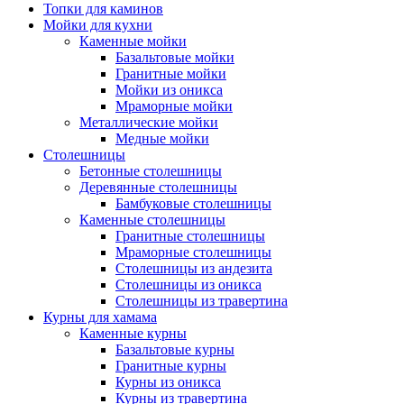
Топки для каминов
Мойки для кухни
Каменные мойки
Базальтовые мойки
Гранитные мойки
Мойки из оникса
Мраморные мойки
Металлические мойки
Медные мойки
Столешницы
Бетонные столешницы
Деревянные столешницы
Бамбуковые столешницы
Каменные столешницы
Гранитные столешницы
Мраморные столешницы
Столешницы из андезита
Столешницы из оникса
Столешницы из травертина
Курны для хамама
Каменные курны
Базальтовые курны
Гранитные курны
Курны из оникса
Курны из травертина