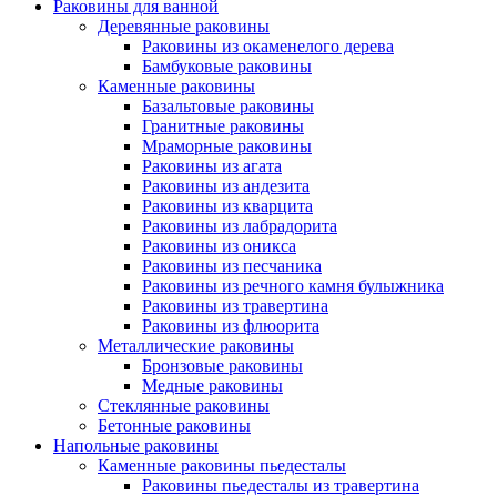
Раковины для ванной
Деревянные раковины
Раковины из окаменелого дерева
Бамбуковые раковины
Каменные раковины
Базальтовые раковины
Гранитные раковины
Мраморные раковины
Раковины из агата
Раковины из андезита
Раковины из кварцита
Раковины из лабрадорита
Раковины из оникса
Раковины из песчаника
Раковины из речного камня булыжника
Раковины из травертина
Раковины из флюорита
Металлические раковины
Бронзовые раковины
Медные раковины
Стеклянные раковины
Бетонные раковины
Напольные раковины
Каменные раковины пьедесталы
Раковины пьедесталы из травертина