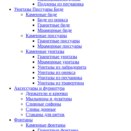
Поддоны из песчаника
Унитазы Писсуары Биде
Каменные биде
Биде из оникса
Гранитные биде
Мраморные биде
Каменные писсуары
Гранитные писсуары
Мраморные писсуары
Каменные унитазы
Гранитные унитазы
Мраморные унитазы
Унитазы из лабрадорита
Унитазы из оникса
Унитазы из песчаника
Унитазы из травертина
Аксессуары и фурнитура
Держатели и крючки
Мыльницы и дозаторы
Сливные сифоны
Сливы донные
Стаканы для щеток
Фонтаны
Каменные фонтаны
Гранитные фонтаны