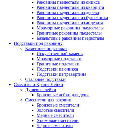
Раковины пьедесталы из оникса
Раковины пьедесталы из кварцита
Раковины пьедесталы из дерева
Раковины пьедесталы из булыжника
Раковины пьедесталы из андезита
Мраморные раковины пьедесталы
Гранитные раковины пьедесталы
Базальтовые раковины пьедесталы
Подставки под раковину
Каменные подставки
Искусственный камень
Мраморные подставки
Гранитные подставки
Подставки из оникса
Подставки из травертина
Стальные подставки
Смесители Краны Лейки
Душевые лейки
Бронзовые лейки для душа
Смесители для раковин
Бронзовые смесители
Золотые смесители
Медные смесители
Хромовые смесители
Черные смесители