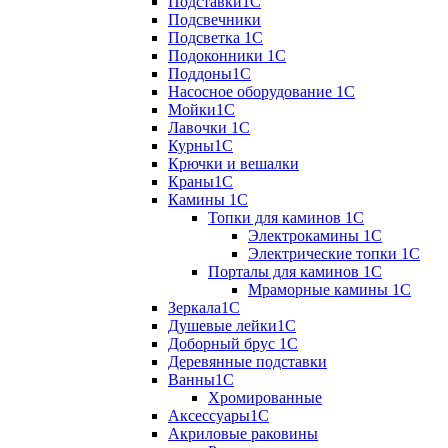
Подставки1С
Подсвечники
Подсветка 1С
Подоконники 1С
Поддоны1С
Насосное оборудование 1С
Мойки1С
Лавочки 1С
Курны1С
Крючки и вешалки
Краны1С
Камины 1C
Топки для каминов 1C
Электрокамины 1С
Электрические топки 1C
Порталы для каминов 1С
Мраморные камины 1C
Зеркала1С
Душевые лейки1С
Доборный брус 1С
Деревянные подставки
Ванны1С
Хромированные
Аксессуары1С
Акриловые раковины