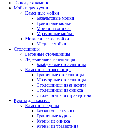
Топки для каминов
Мойки для кухни
Каменные мойки
Базальтовые мойки
Гранитные мойки
Мойки из оникса
Мраморные мойки
Металлические мойки
Медные мойки
Столешницы
Бетонные столешницы
Деревянные столешницы
Бамбуковые столешницы
Каменные столешницы
Гранитные столешницы
Мраморные столешницы
Столешницы из андезита
Столешницы из оникса
Столешницы из травертина
Курны для хамама
Каменные курны
Базальтовые курны
Гранитные курны
Курны из оникса
Курны из травертина