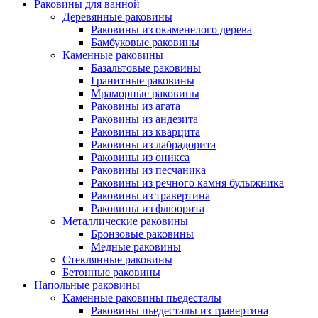
Раковины для ванной
Деревянные раковины
Раковины из окаменелого дерева
Бамбуковые раковины
Каменные раковины
Базальтовые раковины
Гранитные раковины
Мраморные раковины
Раковины из агата
Раковины из андезита
Раковины из кварцита
Раковины из лабрадорита
Раковины из оникса
Раковины из песчаника
Раковины из речного камня булыжника
Раковины из травертина
Раковины из флюорита
Металлические раковины
Бронзовые раковины
Медные раковины
Стеклянные раковины
Бетонные раковины
Напольные раковины
Каменные раковины пьедесталы
Раковины пьедесталы из травертина