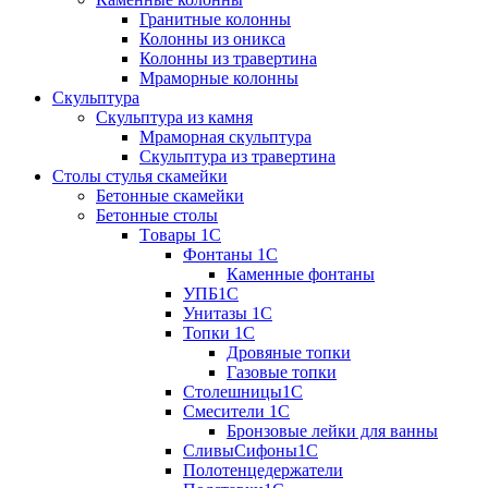
Гранитные колонны
Колонны из оникса
Колонны из травертина
Мраморные колонны
Скульптура
Скульптура из камня
Мраморная скульптура
Скульптура из травертина
Столы стулья скамейки
Бетонные скамейки
Бетонные столы
Tовары 1C
Фонтаны 1C
Каменные фонтаны
УПБ1С
Унитазы 1С
Топки 1С
Дровяные топки
Газовые топки
Столешницы1С
Смесители 1С
Бронзовые лейки для ванны
СливыСифоны1С
Полотенцедержатели