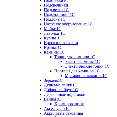
Подставки1С
Подсвечники
Подсветка 1С
Подоконники 1С
Поддоны1С
Насосное оборудование 1С
Мойки1С
Лавочки 1С
Курны1С
Крючки и вешалки
Краны1С
Камины 1C
Топки для каминов 1C
Электрокамины 1С
Электрические топки 1C
Порталы для каминов 1С
Мраморные камины 1C
Зеркала1С
Душевые лейки1С
Доборный брус 1С
Деревянные подставки
Ванны1С
Хромированные
Аксессуары1С
Акриловые раковины