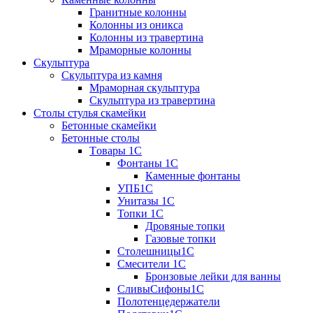
Гранитные колонны
Колонны из оникса
Колонны из травертина
Мраморные колонны
Скульптура
Скульптура из камня
Мраморная скульптура
Скульптура из травертина
Столы стулья скамейки
Бетонные скамейки
Бетонные столы
Tовары 1C
Фонтаны 1C
Каменные фонтаны
УПБ1С
Унитазы 1С
Топки 1С
Дровяные топки
Газовые топки
Столешницы1С
Смесители 1С
Бронзовые лейки для ванны
СливыСифоны1С
Полотенцедержатели