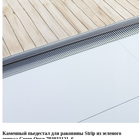
Каменный пьедестал для раковины Strip из зеленого
оникса Green Onyx 793033121_6