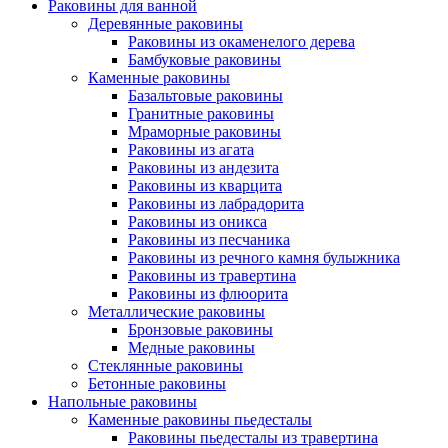
Раковины для ванной
Деревянные раковины
Раковины из окаменелого дерева
Бамбуковые раковины
Каменные раковины
Базальтовые раковины
Гранитные раковины
Мраморные раковины
Раковины из агата
Раковины из андезита
Раковины из кварцита
Раковины из лабрадорита
Раковины из оникса
Раковины из песчаника
Раковины из речного камня булыжника
Раковины из травертина
Раковины из флюорита
Металлические раковины
Бронзовые раковины
Медные раковины
Стеклянные раковины
Бетонные раковины
Напольные раковины
Каменные раковины пьедесталы
Раковины пьедесталы из травертина