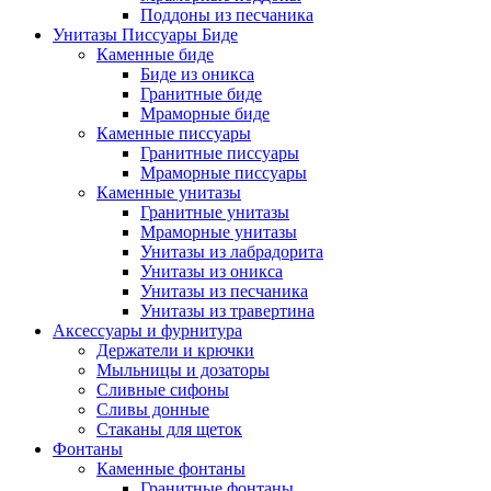
Поддоны из песчаника
Унитазы Писсуары Биде
Каменные биде
Биде из оникса
Гранитные биде
Мраморные биде
Каменные писсуары
Гранитные писсуары
Мраморные писсуары
Каменные унитазы
Гранитные унитазы
Мраморные унитазы
Унитазы из лабрадорита
Унитазы из оникса
Унитазы из песчаника
Унитазы из травертина
Аксессуары и фурнитура
Держатели и крючки
Мыльницы и дозаторы
Сливные сифоны
Сливы донные
Стаканы для щеток
Фонтаны
Каменные фонтаны
Гранитные фонтаны