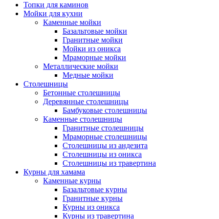
Топки для каминов
Мойки для кухни
Каменные мойки
Базальтовые мойки
Гранитные мойки
Мойки из оникса
Мраморные мойки
Металлические мойки
Медные мойки
Столешницы
Бетонные столешницы
Деревянные столешницы
Бамбуковые столешницы
Каменные столешницы
Гранитные столешницы
Мраморные столешницы
Столешницы из андезита
Столешницы из оникса
Столешницы из травертина
Курны для хамама
Каменные курны
Базальтовые курны
Гранитные курны
Курны из оникса
Курны из травертина