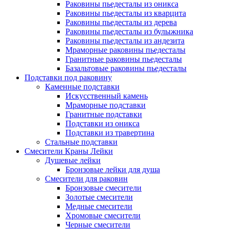
Раковины пьедесталы из оникса
Раковины пьедесталы из кварцита
Раковины пьедесталы из дерева
Раковины пьедесталы из булыжника
Раковины пьедесталы из андезита
Мраморные раковины пьедесталы
Гранитные раковины пьедесталы
Базальтовые раковины пьедесталы
Подставки под раковину
Каменные подставки
Искусственный камень
Мраморные подставки
Гранитные подставки
Подставки из оникса
Подставки из травертина
Стальные подставки
Смесители Краны Лейки
Душевые лейки
Бронзовые лейки для душа
Смесители для раковин
Бронзовые смесители
Золотые смесители
Медные смесители
Хромовые смесители
Черные смесители