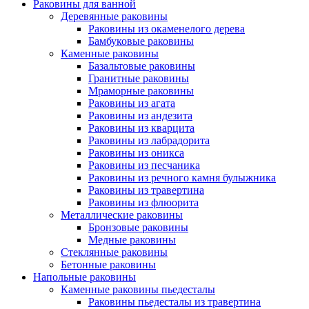
Раковины для ванной
Деревянные раковины
Раковины из окаменелого дерева
Бамбуковые раковины
Каменные раковины
Базальтовые раковины
Гранитные раковины
Мраморные раковины
Раковины из агата
Раковины из андезита
Раковины из кварцита
Раковины из лабрадорита
Раковины из оникса
Раковины из песчаника
Раковины из речного камня булыжника
Раковины из травертина
Раковины из флюорита
Металлические раковины
Бронзовые раковины
Медные раковины
Стеклянные раковины
Бетонные раковины
Напольные раковины
Каменные раковины пьедесталы
Раковины пьедесталы из травертина