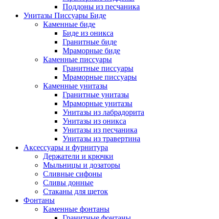
Поддоны из песчаника
Унитазы Писсуары Биде
Каменные биде
Биде из оникса
Гранитные биде
Мраморные биде
Каменные писсуары
Гранитные писсуары
Мраморные писсуары
Каменные унитазы
Гранитные унитазы
Мраморные унитазы
Унитазы из лабрадорита
Унитазы из оникса
Унитазы из песчаника
Унитазы из травертина
Аксессуары и фурнитура
Держатели и крючки
Мыльницы и дозаторы
Сливные сифоны
Сливы донные
Стаканы для щеток
Фонтаны
Каменные фонтаны
Гранитные фонтаны