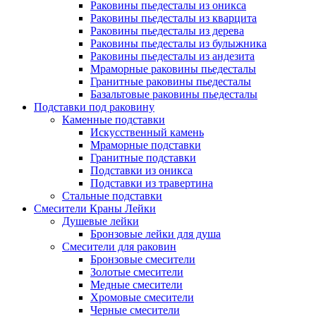
Раковины пьедесталы из оникса
Раковины пьедесталы из кварцита
Раковины пьедесталы из дерева
Раковины пьедесталы из булыжника
Раковины пьедесталы из андезита
Мраморные раковины пьедесталы
Гранитные раковины пьедесталы
Базальтовые раковины пьедесталы
Подставки под раковину
Каменные подставки
Искусственный камень
Мраморные подставки
Гранитные подставки
Подставки из оникса
Подставки из травертина
Стальные подставки
Смесители Краны Лейки
Душевые лейки
Бронзовые лейки для душа
Смесители для раковин
Бронзовые смесители
Золотые смесители
Медные смесители
Хромовые смесители
Черные смесители