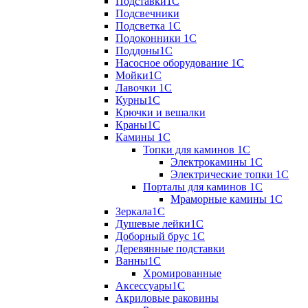
Подставки1С
Подсвечники
Подсветка 1С
Подоконники 1С
Поддоны1С
Насосное оборудование 1С
Мойки1С
Лавочки 1С
Курны1С
Крючки и вешалки
Краны1С
Камины 1C
Топки для каминов 1C
Электрокамины 1С
Электрические топки 1C
Порталы для каминов 1С
Мраморные камины 1C
Зеркала1С
Душевые лейки1С
Доборный брус 1С
Деревянные подставки
Ванны1С
Хромированные
Аксессуары1С
Акриловые раковины