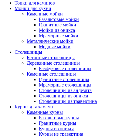
Топки для каминов
Мойки для кухни
Каменные мойки
Базальтовые мойки
Гранитные мойки
Мойки из оникса
Мраморные мойки
Металлические мойки
Медные мойки
Столешницы
Бетонные столешницы
Деревянные столешницы
Бамбуковые столешницы
Каменные столешницы
Гранитные столешницы
Мраморные столешницы
Столешницы из андезита
Столешницы из оникса
Столешницы из травертина
Курны для хамама
Каменные курны
Базальтовые курны
Гранитные курны
Курны из оникса
Курны из травертина