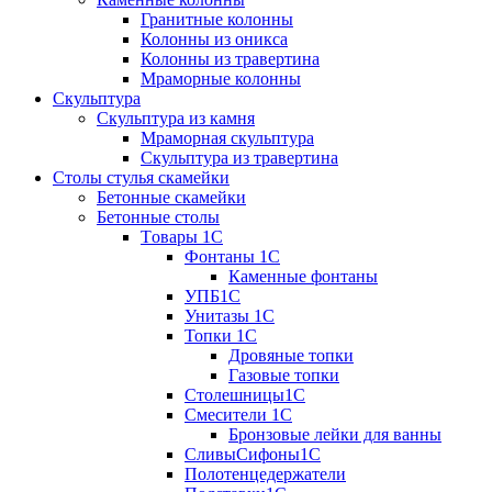
Гранитные колонны
Колонны из оникса
Колонны из травертина
Мраморные колонны
Скульптура
Скульптура из камня
Мраморная скульптура
Скульптура из травертина
Столы стулья скамейки
Бетонные скамейки
Бетонные столы
Tовары 1C
Фонтаны 1C
Каменные фонтаны
УПБ1С
Унитазы 1С
Топки 1С
Дровяные топки
Газовые топки
Столешницы1С
Смесители 1С
Бронзовые лейки для ванны
СливыСифоны1С
Полотенцедержатели