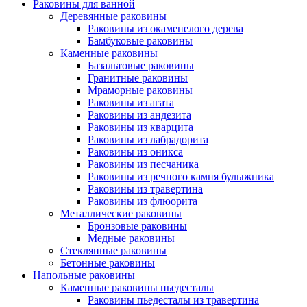
Раковины для ванной
Деревянные раковины
Раковины из окаменелого дерева
Бамбуковые раковины
Каменные раковины
Базальтовые раковины
Гранитные раковины
Мраморные раковины
Раковины из агата
Раковины из андезита
Раковины из кварцита
Раковины из лабрадорита
Раковины из оникса
Раковины из песчаника
Раковины из речного камня булыжника
Раковины из травертина
Раковины из флюорита
Металлические раковины
Бронзовые раковины
Медные раковины
Стеклянные раковины
Бетонные раковины
Напольные раковины
Каменные раковины пьедесталы
Раковины пьедесталы из травертина