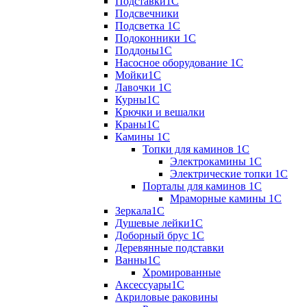
Подставки1С
Подсвечники
Подсветка 1С
Подоконники 1С
Поддоны1С
Насосное оборудование 1С
Мойки1С
Лавочки 1С
Курны1С
Крючки и вешалки
Краны1С
Камины 1C
Топки для каминов 1C
Электрокамины 1С
Электрические топки 1C
Порталы для каминов 1С
Мраморные камины 1C
Зеркала1С
Душевые лейки1С
Доборный брус 1С
Деревянные подставки
Ванны1С
Хромированные
Аксессуары1С
Акриловые раковины