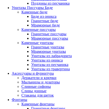
Поддоны из песчаника
Унитазы Писсуары Биде
Каменные биде
Биде из оникса
Гранитные биде
Мраморные биде
Каменные писсуары
Гранитные писсуары
Мраморные писсуары
Каменные унитазы
Гранитные унитазы
Мраморные унитазы
Унитазы из лабрадорита
Унитазы из оникса
Унитазы из песчаника
Унитазы из травертина
Аксессуары и фурнитура
Держатели и крючки
Мыльницы и дозаторы
Сливные сифоны
Сливы донные
Стаканы для щеток
Фонтаны
Каменные фонтаны
Гранитные фонтаны