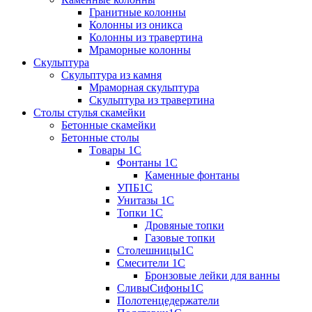
Гранитные колонны
Колонны из оникса
Колонны из травертина
Мраморные колонны
Скульптура
Скульптура из камня
Мраморная скульптура
Скульптура из травертина
Столы стулья скамейки
Бетонные скамейки
Бетонные столы
Tовары 1C
Фонтаны 1C
Каменные фонтаны
УПБ1С
Унитазы 1С
Топки 1С
Дровяные топки
Газовые топки
Столешницы1С
Смесители 1С
Бронзовые лейки для ванны
СливыСифоны1С
Полотенцедержатели