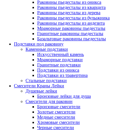
Раковины пьедесталы из оникса
Раковины пьедесталы из кварцита
Раковины пьедесталы из дерева
Раковины пьедесталы из булыжника
Раковины пьедесталы из андезита
Мраморные раковины пьедесталы
Гранитные раковины пьедесталы
Базальтовые раковины пьедесталы
Подставки под раковину
Каменные подставки
Искусственный камень
Мраморные подставки
Гранитные подставки
Подставки из оникса
Подставки из травертина
Стальные подставки
Смесители Краны Лейки
Душевые лейки
Бронзовые лейки для душа
Смесители для раковин
Бронзовые смесители
Золотые смесители
Медные смесители
Хромовые смесители
Черные смесители