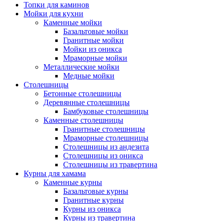
Топки для каминов
Мойки для кухни
Каменные мойки
Базальтовые мойки
Гранитные мойки
Мойки из оникса
Мраморные мойки
Металлические мойки
Медные мойки
Столешницы
Бетонные столешницы
Деревянные столешницы
Бамбуковые столешницы
Каменные столешницы
Гранитные столешницы
Мраморные столешницы
Столешницы из андезита
Столешницы из оникса
Столешницы из травертина
Курны для хамама
Каменные курны
Базальтовые курны
Гранитные курны
Курны из оникса
Курны из травертина