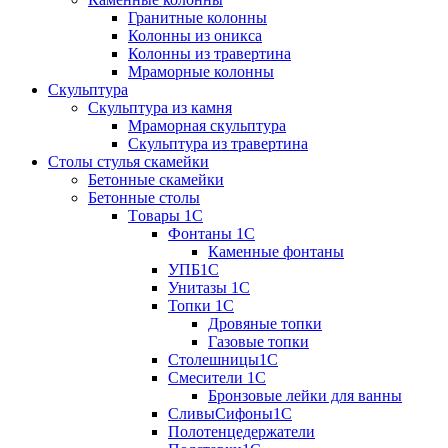
Гранитные колонны
Колонны из оникса
Колонны из травертина
Мраморные колонны
Скульптура
Скульптура из камня
Мраморная скульптура
Скульптура из травертина
Столы стулья скамейки
Бетонные скамейки
Бетонные столы
Tовары 1C
Фонтаны 1C
Каменные фонтаны
УПБ1С
Унитазы 1С
Топки 1С
Дровяные топки
Газовые топки
Столешницы1С
Смесители 1С
Бронзовые лейки для ванны
СливыСифоны1С
Полотенцедержатели