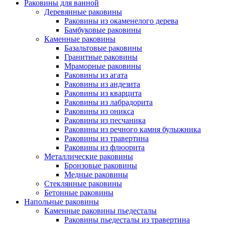
Раковины для ванной
Деревянные раковины
Раковины из окаменелого дерева
Бамбуковые раковины
Каменные раковины
Базальтовые раковины
Гранитные раковины
Мраморные раковины
Раковины из агата
Раковины из андезита
Раковины из кварцита
Раковины из лабрадорита
Раковины из оникса
Раковины из песчаника
Раковины из речного камня булыжника
Раковины из травертина
Раковины из флюорита
Металлические раковины
Бронзовые раковины
Медные раковины
Стеклянные раковины
Бетонные раковины
Напольные раковины
Каменные раковины пьедесталы
Раковины пьедесталы из травертина