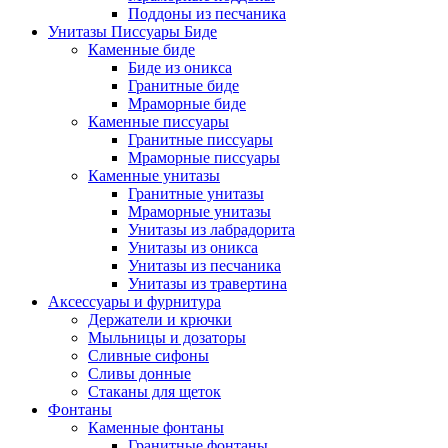
Поддоны из песчаника
Унитазы Писсуары Биде
Каменные биде
Биде из оникса
Гранитные биде
Мраморные биде
Каменные писсуары
Гранитные писсуары
Мраморные писсуары
Каменные унитазы
Гранитные унитазы
Мраморные унитазы
Унитазы из лабрадорита
Унитазы из оникса
Унитазы из песчаника
Унитазы из травертина
Аксессуары и фурнитура
Держатели и крючки
Мыльницы и дозаторы
Сливные сифоны
Сливы донные
Стаканы для щеток
Фонтаны
Каменные фонтаны
Гранитные фонтаны