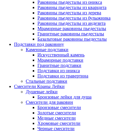
Раковины пьедесталы из оникса
Раковины пьедесталы из кварцита
Раковины пьедесталы из дерева
Раковины пьедесталы из булыжника
Раковины пьедесталы из андезита
Мраморные раковины пьедесталы
Гранитные раковины пьедесталы
Базальтовые раковины пьедесталы
Подставки под раковину
Каменные подставки
Искусственный камень
Мраморные подставки
Гранитные подставки
Подставки из оникса
Подставки из травертина
Стальные подставки
Смесители Краны Лейки
Душевые лейки
Бронзовые лейки для душа
Смесители для раковин
Бронзовые смесители
Золотые смесители
Медные смесители
Хромовые смесители
Черные смесители