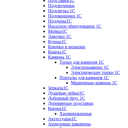
Подставки1С
Подсвечники
Подсветка 1С
Подоконники 1С
Поддоны1С
Насосное оборудование 1С
Мойки1С
Лавочки 1С
Курны1С
Крючки и вешалки
Краны1С
Камины 1C
Топки для каминов 1C
Электрокамины 1С
Электрические топки 1C
Порталы для каминов 1С
Мраморные камины 1C
Зеркала1С
Душевые лейки1С
Доборный брус 1С
Деревянные подставки
Ванны1С
Хромированные
Аксессуары1С
Акриловые раковины