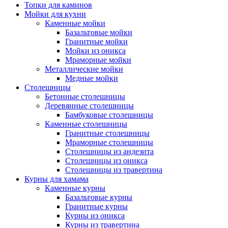
Топки для каминов
Мойки для кухни
Каменные мойки
Базальтовые мойки
Гранитные мойки
Мойки из оникса
Мраморные мойки
Металлические мойки
Медные мойки
Столешницы
Бетонные столешницы
Деревянные столешницы
Бамбуковые столешницы
Каменные столешницы
Гранитные столешницы
Мраморные столешницы
Столешницы из андезита
Столешницы из оникса
Столешницы из травертина
Курны для хамама
Каменные курны
Базальтовые курны
Гранитные курны
Курны из оникса
Курны из травертина