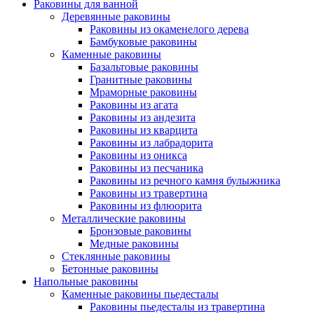
Раковины для ванной
Деревянные раковины
Раковины из окаменелого дерева
Бамбуковые раковины
Каменные раковины
Базальтовые раковины
Гранитные раковины
Мраморные раковины
Раковины из агата
Раковины из андезита
Раковины из кварцита
Раковины из лабрадорита
Раковины из оникса
Раковины из песчаника
Раковины из речного камня булыжника
Раковины из травертина
Раковины из флюорита
Металлические раковины
Бронзовые раковины
Медные раковины
Стеклянные раковины
Бетонные раковины
Напольные раковины
Каменные раковины пьедесталы
Раковины пьедесталы из травертина