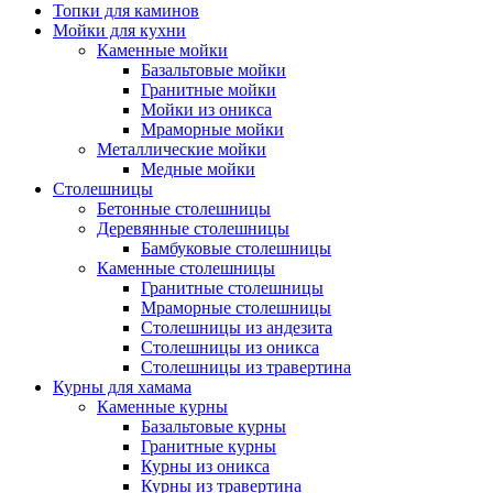
Топки для каминов
Мойки для кухни
Каменные мойки
Базальтовые мойки
Гранитные мойки
Мойки из оникса
Мраморные мойки
Металлические мойки
Медные мойки
Столешницы
Бетонные столешницы
Деревянные столешницы
Бамбуковые столешницы
Каменные столешницы
Гранитные столешницы
Мраморные столешницы
Столешницы из андезита
Столешницы из оникса
Столешницы из травертина
Курны для хамама
Каменные курны
Базальтовые курны
Гранитные курны
Курны из оникса
Курны из травертина