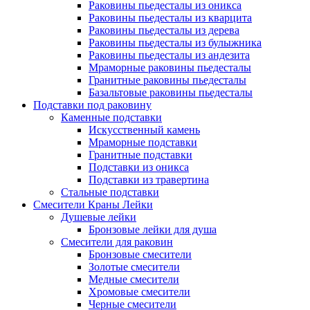
Раковины пьедесталы из оникса
Раковины пьедесталы из кварцита
Раковины пьедесталы из дерева
Раковины пьедесталы из булыжника
Раковины пьедесталы из андезита
Мраморные раковины пьедесталы
Гранитные раковины пьедесталы
Базальтовые раковины пьедесталы
Подставки под раковину
Каменные подставки
Искусственный камень
Мраморные подставки
Гранитные подставки
Подставки из оникса
Подставки из травертина
Стальные подставки
Смесители Краны Лейки
Душевые лейки
Бронзовые лейки для душа
Смесители для раковин
Бронзовые смесители
Золотые смесители
Медные смесители
Хромовые смесители
Черные смесители