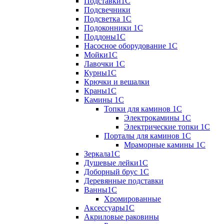
Подставки1С
Подсвечники
Подсветка 1С
Подоконники 1С
Поддоны1С
Насосное оборудование 1С
Мойки1С
Лавочки 1С
Курны1С
Крючки и вешалки
Краны1С
Камины 1C
Топки для каминов 1C
Электрокамины 1С
Электрические топки 1C
Порталы для каминов 1С
Мраморные камины 1C
Зеркала1С
Душевые лейки1С
Доборный брус 1С
Деревянные подставки
Ванны1С
Хромированные
Аксессуары1С
Акриловые раковины