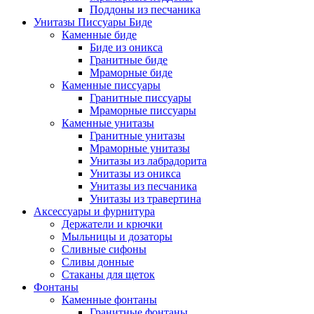
Поддоны из песчаника
Унитазы Писсуары Биде
Каменные биде
Биде из оникса
Гранитные биде
Мраморные биде
Каменные писсуары
Гранитные писсуары
Мраморные писсуары
Каменные унитазы
Гранитные унитазы
Мраморные унитазы
Унитазы из лабрадорита
Унитазы из оникса
Унитазы из песчаника
Унитазы из травертина
Аксессуары и фурнитура
Держатели и крючки
Мыльницы и дозаторы
Сливные сифоны
Сливы донные
Стаканы для щеток
Фонтаны
Каменные фонтаны
Гранитные фонтаны