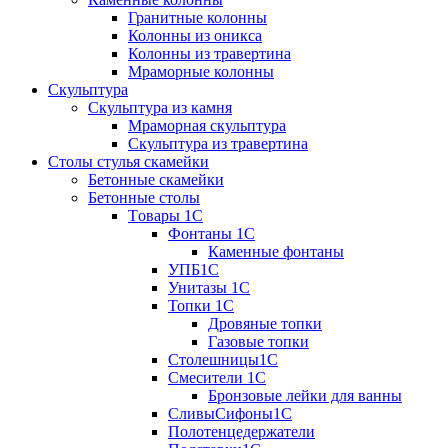
Гранитные колонны
Колонны из оникса
Колонны из травертина
Мраморные колонны
Скульптура
Скульптура из камня
Мраморная скульптура
Скульптура из травертина
Столы стулья скамейки
Бетонные скамейки
Бетонные столы
Tовары 1C
Фонтаны 1C
Каменные фонтаны
УПБ1С
Унитазы 1С
Топки 1С
Дровяные топки
Газовые топки
Столешницы1С
Смесители 1С
Бронзовые лейки для ванны
СливыСифоны1С
Полотенцедержатели