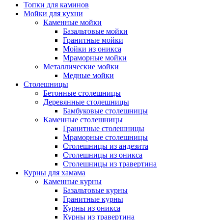
Топки для каминов
Мойки для кухни
Каменные мойки
Базальтовые мойки
Гранитные мойки
Мойки из оникса
Мраморные мойки
Металлические мойки
Медные мойки
Столешницы
Бетонные столешницы
Деревянные столешницы
Бамбуковые столешницы
Каменные столешницы
Гранитные столешницы
Мраморные столешницы
Столешницы из андезита
Столешницы из оникса
Столешницы из травертина
Курны для хамама
Каменные курны
Базальтовые курны
Гранитные курны
Курны из оникса
Курны из травертина