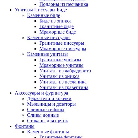
Поддоны из песчаника
Унитазы Писсуары Биде
Каменные биде
Биде из оникса
Гранитные биде
Мраморные биде
Каменные писсуары
Гранитные писсуары
Мраморные писсуары
Каменные унитазы
Гранитные унитазы
Мраморные унитазы
Унитазы из лабрадорита
Унитазы из оникса
Унитазы из песчаника
Унитазы из травертина
Аксессуары и фурнитура
Держатели и крючки
Мыльницы и дозаторы
Сливные сифоны
Сливы донные
Стаканы для щеток
Фонтаны
Каменные фонтаны
Гранитные фонтаны