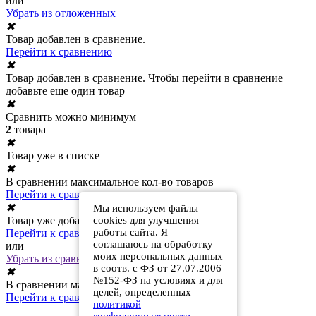
или
Убрать из отложенных
✖
Товар добавлен в сравнение.
Перейти к сравнению
✖
Товар добавлен в сравнение. Чтобы перейти в сравнение
добавьте еще один товар
✖
Сравнить можно минимум
2
товара
✖
Товар уже в списке
✖
В сравнении максимальное кол-во товаров
Перейти к сравнению
✖
Мы используем файлы
Товар уже добавлен в сравнение
cookies для улучшения
работы сайта. Я
Перейти к сравнению
соглашаюсь на обработку
или
моих персональных данных
Убрать из сравнения
в соотв. с ФЗ от 27.07.2006
✖
№152-ФЗ на условиях и для
В сравнении максимальное кол-во товаров
целей, определенных
Перейти к сравнению
политикой