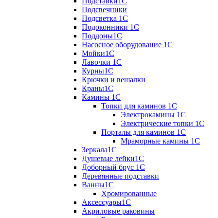
Подставки1С
Подсвечники
Подсветка 1С
Подоконники 1С
Поддоны1С
Насосное оборудование 1С
Мойки1С
Лавочки 1С
Курны1С
Крючки и вешалки
Краны1С
Камины 1C
Топки для каминов 1C
Электрокамины 1С
Электрические топки 1C
Порталы для каминов 1С
Мраморные камины 1C
Зеркала1С
Душевые лейки1С
Доборный брус 1С
Деревянные подставки
Ванны1С
Хромированные
Аксессуары1С
Акриловые раковины