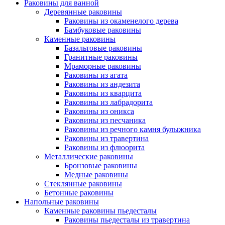
Раковины для ванной
Деревянные раковины
Раковины из окаменелого дерева
Бамбуковые раковины
Каменные раковины
Базальтовые раковины
Гранитные раковины
Мраморные раковины
Раковины из агата
Раковины из андезита
Раковины из кварцита
Раковины из лабрадорита
Раковины из оникса
Раковины из песчаника
Раковины из речного камня булыжника
Раковины из травертина
Раковины из флюорита
Металлические раковины
Бронзовые раковины
Медные раковины
Стеклянные раковины
Бетонные раковины
Напольные раковины
Каменные раковины пьедесталы
Раковины пьедесталы из травертина