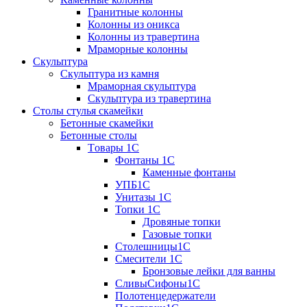
Гранитные колонны
Колонны из оникса
Колонны из травертина
Мраморные колонны
Скульптура
Скульптура из камня
Мраморная скульптура
Скульптура из травертина
Столы стулья скамейки
Бетонные скамейки
Бетонные столы
Tовары 1C
Фонтаны 1C
Каменные фонтаны
УПБ1С
Унитазы 1С
Топки 1С
Дровяные топки
Газовые топки
Столешницы1С
Смесители 1С
Бронзовые лейки для ванны
СливыСифоны1С
Полотенцедержатели