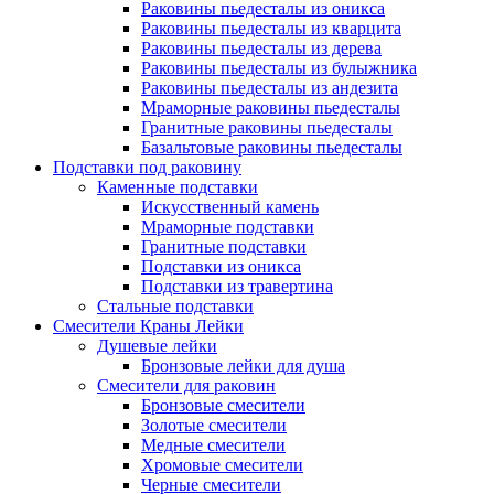
Раковины пьедесталы из оникса
Раковины пьедесталы из кварцита
Раковины пьедесталы из дерева
Раковины пьедесталы из булыжника
Раковины пьедесталы из андезита
Мраморные раковины пьедесталы
Гранитные раковины пьедесталы
Базальтовые раковины пьедесталы
Подставки под раковину
Каменные подставки
Искусственный камень
Мраморные подставки
Гранитные подставки
Подставки из оникса
Подставки из травертина
Стальные подставки
Смесители Краны Лейки
Душевые лейки
Бронзовые лейки для душа
Смесители для раковин
Бронзовые смесители
Золотые смесители
Медные смесители
Хромовые смесители
Черные смесители