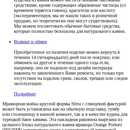
средствами, кроме содержащих абразивные частицы (со
временем теряется глянец), красители или кислоту
(экспериментируя, мы не нашли таких в розничной
продаже, но теоретически они могут существовать).
Мы можем посоветовать обычные бытовые средства,
которые полностью безопасны для натурального камня.
Возврат и обмен
Приобретенное из наличия изделие можно вернуть в
течении 14 (четырнадцати) дней после покупки, или
обменять на другое в течении одного года если,
например, оно не подошло под дизайн интерьера
наконец-то законченного Вами ремонта, но только при
отсутствии на изделии грязи, сколов, трещин или следов
эксплуатации.
Подробнее
Мраморная мойка круглой формы Sfera с глянцевой фактурой
может быть установлена как на обычную подставку, тумбу
или столешницу в ванной комнате, так и в качестве курны для
турецкой бани хамама. Эта накладная раковина вырезана из
цельного блока натурального камня мрамора Orange Portoro
(ИНДИЯ) коричневого цвета c непостоянный пятнистой