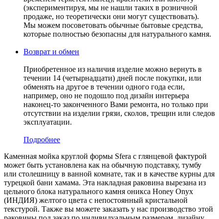
(экспериментируя, мы не нашли таких в розничной
продаже, но теоретически они могут существовать).
Мы можем посоветовать обычные бытовые средства,
которые полностью безопасны для натурального камня.
Возврат и обмен
Приобретенное из наличия изделие можно вернуть в
течении 14 (четырнадцати) дней после покупки, или
обменять на другое в течении одного года если,
например, оно не подошло под дизайн интерьера
наконец-то законченного Вами ремонта, но только при
отсутствии на изделии грязи, сколов, трещин или следов
эксплуатации.
Подробнее
Каменная мойка круглой формы Sfera с глянцевой фактурой
может быть установлена как на обычную подставку, тумбу
или столешницу в ванной комнате, так и в качестве курны для
турецкой бани хамама. Эта накладная раковина вырезана из
цельного блока натурального камня оникса Honey Onyx
(ИНДИЯ) желтого цвета c непостоянный кристальной
текстурой. Также вы можете заказать у нас производство этой
раковины под заказ по индивидуальным размерам, дизайну