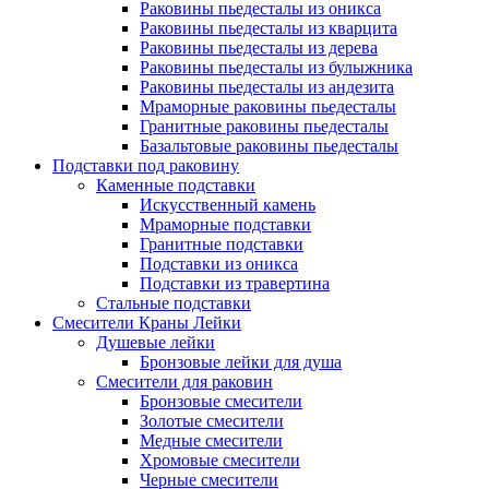
Раковины пьедесталы из оникса
Раковины пьедесталы из кварцита
Раковины пьедесталы из дерева
Раковины пьедесталы из булыжника
Раковины пьедесталы из андезита
Мраморные раковины пьедесталы
Гранитные раковины пьедесталы
Базальтовые раковины пьедесталы
Подставки под раковину
Каменные подставки
Искусственный камень
Мраморные подставки
Гранитные подставки
Подставки из оникса
Подставки из травертина
Стальные подставки
Смесители Краны Лейки
Душевые лейки
Бронзовые лейки для душа
Смесители для раковин
Бронзовые смесители
Золотые смесители
Медные смесители
Хромовые смесители
Черные смесители