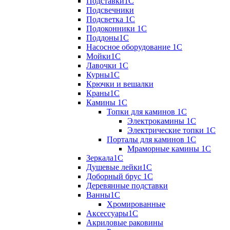
Подставки1С
Подсвечники
Подсветка 1С
Подоконники 1С
Поддоны1С
Насосное оборудование 1С
Мойки1С
Лавочки 1С
Курны1С
Крючки и вешалки
Краны1С
Камины 1C
Топки для каминов 1C
Электрокамины 1С
Электрические топки 1C
Порталы для каминов 1С
Мраморные камины 1C
Зеркала1С
Душевые лейки1С
Доборный брус 1С
Деревянные подставки
Ванны1С
Хромированные
Аксессуары1С
Акриловые раковины