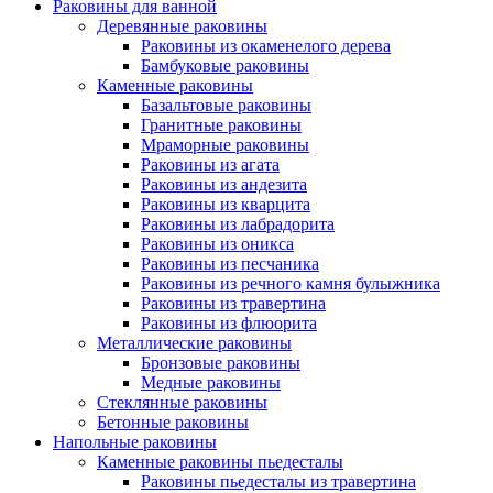
Раковины для ванной
Деревянные раковины
Раковины из окаменелого дерева
Бамбуковые раковины
Каменные раковины
Базальтовые раковины
Гранитные раковины
Мраморные раковины
Раковины из агата
Раковины из андезита
Раковины из кварцита
Раковины из лабрадорита
Раковины из оникса
Раковины из песчаника
Раковины из речного камня булыжника
Раковины из травертина
Раковины из флюорита
Металлические раковины
Бронзовые раковины
Медные раковины
Стеклянные раковины
Бетонные раковины
Напольные раковины
Каменные раковины пьедесталы
Раковины пьедесталы из травертина