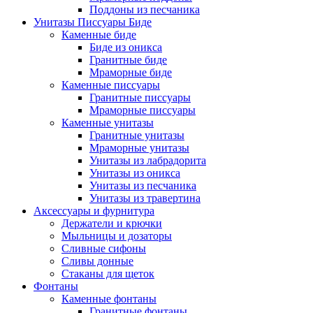
Поддоны из песчаника
Унитазы Писсуары Биде
Каменные биде
Биде из оникса
Гранитные биде
Мраморные биде
Каменные писсуары
Гранитные писсуары
Мраморные писсуары
Каменные унитазы
Гранитные унитазы
Мраморные унитазы
Унитазы из лабрадорита
Унитазы из оникса
Унитазы из песчаника
Унитазы из травертина
Аксессуары и фурнитура
Держатели и крючки
Мыльницы и дозаторы
Сливные сифоны
Сливы донные
Стаканы для щеток
Фонтаны
Каменные фонтаны
Гранитные фонтаны