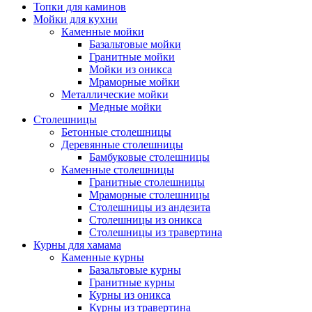
Топки для каминов
Мойки для кухни
Каменные мойки
Базальтовые мойки
Гранитные мойки
Мойки из оникса
Мраморные мойки
Металлические мойки
Медные мойки
Столешницы
Бетонные столешницы
Деревянные столешницы
Бамбуковые столешницы
Каменные столешницы
Гранитные столешницы
Мраморные столешницы
Столешницы из андезита
Столешницы из оникса
Столешницы из травертина
Курны для хамама
Каменные курны
Базальтовые курны
Гранитные курны
Курны из оникса
Курны из травертина