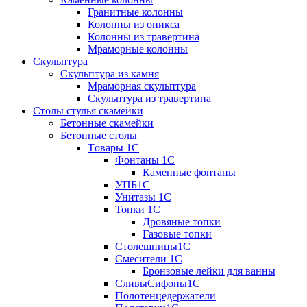
Гранитные колонны
Колонны из оникса
Колонны из травертина
Мраморные колонны
Скульптура
Скульптура из камня
Мраморная скульптура
Скульптура из травертина
Столы стулья скамейки
Бетонные скамейки
Бетонные столы
Tовары 1C
Фонтаны 1C
Каменные фонтаны
УПБ1С
Унитазы 1С
Топки 1С
Дровяные топки
Газовые топки
Столешницы1С
Смесители 1С
Бронзовые лейки для ванны
СливыСифоны1С
Полотенцедержатели