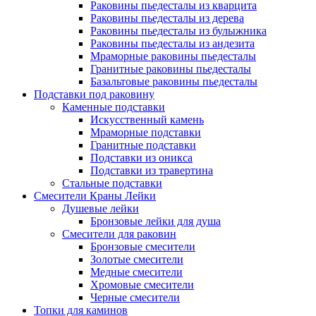
Раковины пьедесталы из кварцита
Раковины пьедесталы из дерева
Раковины пьедесталы из булыжника
Раковины пьедесталы из андезита
Мраморные раковины пьедесталы
Гранитные раковины пьедесталы
Базальтовые раковины пьедесталы
Подставки под раковину
Каменные подставки
Искусственный камень
Мраморные подставки
Гранитные подставки
Подставки из оникса
Подставки из травертина
Стальные подставки
Смесители Краны Лейки
Душевые лейки
Бронзовые лейки для душа
Смесители для раковин
Бронзовые смесители
Золотые смесители
Медные смесители
Хромовые смесители
Черные смесители
Топки для каминов