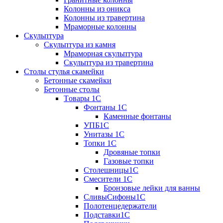
Колонны из оникса
Колонны из травертина
Мраморные колонны
Скульптура
Скульптура из камня
Мраморная скульптура
Скульптура из травертина
Столы стулья скамейки
Бетонные скамейки
Бетонные столы
Tовары 1C
Фонтаны 1C
Каменные фонтаны
УПБ1С
Унитазы 1С
Топки 1С
Дровяные топки
Газовые топки
Столешницы1С
Смесители 1С
Бронзовые лейки для ванны
СливыСифоны1С
Полотенцедержатели
Подставки1С