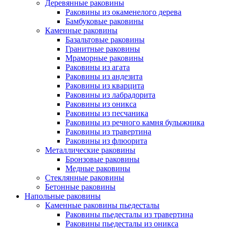
Деревянные раковины
Раковины из окаменелого дерева
Бамбуковые раковины
Каменные раковины
Базальтовые раковины
Гранитные раковины
Мраморные раковины
Раковины из агата
Раковины из андезита
Раковины из кварцита
Раковины из лабрадорита
Раковины из оникса
Раковины из песчаника
Раковины из речного камня булыжника
Раковины из травертина
Раковины из флюорита
Металлические раковины
Бронзовые раковины
Медные раковины
Стеклянные раковины
Бетонные раковины
Напольные раковины
Каменные раковины пьедесталы
Раковины пьедесталы из травертина
Раковины пьедесталы из оникса