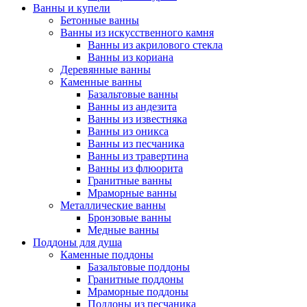
Ванны и купели
Бетонные ванны
Ванны из искусственного камня
Ванны из акрилового стекла
Ванны из кориана
Деревянные ванны
Каменные ванны
Базальтовые ванны
Ванны из андезита
Ванны из известняка
Ванны из оникса
Ванны из песчаника
Ванны из травертина
Ванны из флюорита
Гранитные ванны
Мраморные ванны
Металлические ванны
Бронзовые ванны
Медные ванны
Поддоны для душа
Каменные поддоны
Базальтовые поддоны
Гранитные поддоны
Мраморные поддоны
Поддоны из песчаника