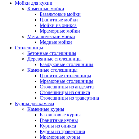
Мойки для кухни
Каменные мойки
Базальтовые мойки
Гранитные мойки
Мойки из оникса
Мраморные мойки
Металлические мойки
Медные мойки
Столешницы
Бетонные столешницы
Деревянные столешницы
Бамбуковые столешницы
Каменные столешницы
Гранитные столешницы
Мраморные столешницы
Столешницы из андезита
Столешницы из оникса
Столешницы из травертина
Курны для хамама
Каменные курны
Базальтовые курны
Гранитные курны
Курны из оникса
Курны из травертина
Мраморные курны