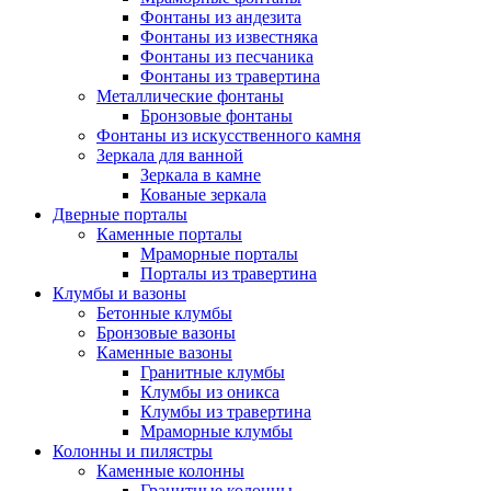
Фонтаны из андезита
Фонтаны из известняка
Фонтаны из песчаника
Фонтаны из травертина
Металлические фонтаны
Бронзовые фонтаны
Фонтаны из искусственного камня
Зеркала для ванной
Зеркала в камне
Кованые зеркала
Дверные порталы
Каменные порталы
Мраморные порталы
Порталы из травертина
Клумбы и вазоны
Бетонные клумбы
Бронзовые вазоны
Каменные вазоны
Гранитные клумбы
Клумбы из оникса
Клумбы из травертина
Мраморные клумбы
Колонны и пилястры
Каменные колонны
Гранитные колонны