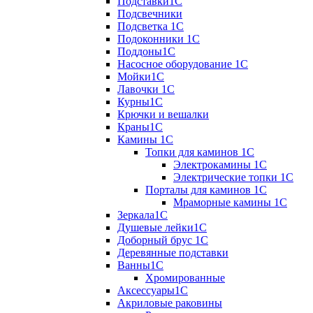
Подставки1С
Подсвечники
Подсветка 1С
Подоконники 1С
Поддоны1С
Насосное оборудование 1С
Мойки1С
Лавочки 1С
Курны1С
Крючки и вешалки
Краны1С
Камины 1C
Топки для каминов 1C
Электрокамины 1С
Электрические топки 1C
Порталы для каминов 1С
Мраморные камины 1C
Зеркала1С
Душевые лейки1С
Доборный брус 1С
Деревянные подставки
Ванны1С
Хромированные
Аксессуары1С
Акриловые раковины