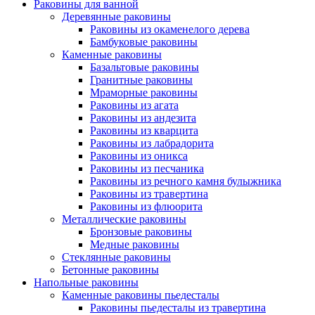
Раковины для ванной
Деревянные раковины
Раковины из окаменелого дерева
Бамбуковые раковины
Каменные раковины
Базальтовые раковины
Гранитные раковины
Мраморные раковины
Раковины из агата
Раковины из андезита
Раковины из кварцита
Раковины из лабрадорита
Раковины из оникса
Раковины из песчаника
Раковины из речного камня булыжника
Раковины из травертина
Раковины из флюорита
Металлические раковины
Бронзовые раковины
Медные раковины
Стеклянные раковины
Бетонные раковины
Напольные раковины
Каменные раковины пьедесталы
Раковины пьедесталы из травертина