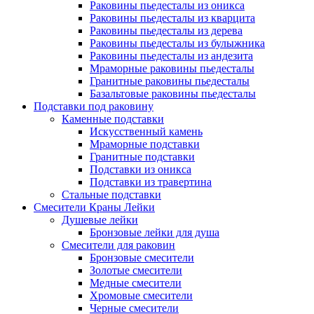
Раковины пьедесталы из оникса
Раковины пьедесталы из кварцита
Раковины пьедесталы из дерева
Раковины пьедесталы из булыжника
Раковины пьедесталы из андезита
Мраморные раковины пьедесталы
Гранитные раковины пьедесталы
Базальтовые раковины пьедесталы
Подставки под раковину
Каменные подставки
Искусственный камень
Мраморные подставки
Гранитные подставки
Подставки из оникса
Подставки из травертина
Стальные подставки
Смесители Краны Лейки
Душевые лейки
Бронзовые лейки для душа
Смесители для раковин
Бронзовые смесители
Золотые смесители
Медные смесители
Хромовые смесители
Черные смесители