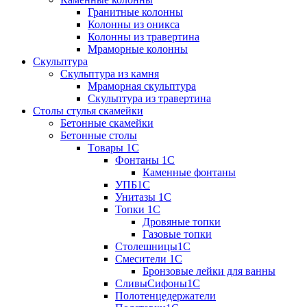
Гранитные колонны
Колонны из оникса
Колонны из травертина
Мраморные колонны
Скульптура
Скульптура из камня
Мраморная скульптура
Скульптура из травертина
Столы стулья скамейки
Бетонные скамейки
Бетонные столы
Tовары 1C
Фонтаны 1C
Каменные фонтаны
УПБ1С
Унитазы 1С
Топки 1С
Дровяные топки
Газовые топки
Столешницы1С
Смесители 1С
Бронзовые лейки для ванны
СливыСифоны1С
Полотенцедержатели