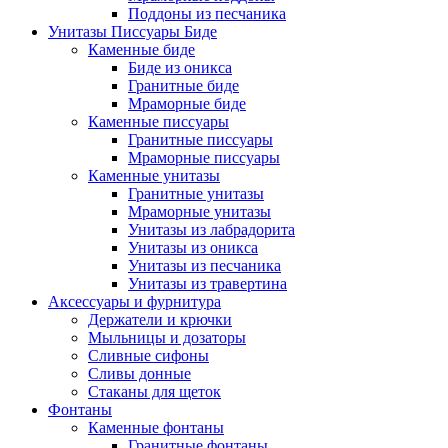
Поддоны из песчаника
Унитазы Писсуары Биде
Каменные биде
Биде из оникса
Гранитные биде
Мраморные биде
Каменные писсуары
Гранитные писсуары
Мраморные писсуары
Каменные унитазы
Гранитные унитазы
Мраморные унитазы
Унитазы из лабрадорита
Унитазы из оникса
Унитазы из песчаника
Унитазы из травертина
Аксессуары и фурнитура
Держатели и крючки
Мыльницы и дозаторы
Сливные сифоны
Сливы донные
Стаканы для щеток
Фонтаны
Каменные фонтаны
Гранитные фонтаны