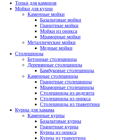
Топки для каминов
Мойки для кухни
Каменные мойки
Базальтовые мойки
Гранитные мойки
Мойки из оникса
Мраморные мойки
Металлические мойки
Медные мойки
Столешницы
Бетонные столешницы
Деревянные столешницы
Бамбуковые столешницы
Каменные столешницы
Гранитные столешницы
Мраморные столешницы
Столешницы из андезита
Столешницы из оникса
Столешницы из травертина
Курны для хамама
Каменные курны
Базальтовые курны
Гранитные курны
Курны из оникса
Курны из травертина