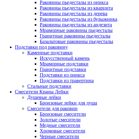
Раковины пьедесталы из оникса
Раковины пьедесталы из кварцита
Раковины пьедесталы из дерева
Раковины пьедесталы из булыжника
Раковины пьедесталы из андезита
Мраморные раковины пьедесталы
Гранитные раковины пьедесталы
Базальтовые раковины пьедесталы
Подставки под раковину
Каменные подставки
Искусственный камень
Мраморные подставки
Гранитные подставки
Подставки из оникса
Подставки из травертина
Стальные подставки
Смесители Краны Лейки
Душевые лейки
Бронзовые лейки для душа
Смесители для раковин
Бронзовые смесители
Золотые смесители
Медные смесители
Хромовые смесители
Черные смесители