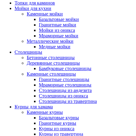
Топки для каминов
Мойки для кухни
Каменные мойки
Базальтовые мойки
Гранитные мойки
Мойки из оникса
Мраморные мойки
Металлические мойки
Медные мойки
Столешницы
Бетонные столешницы
Деревянные столешницы
Бамбуковые столешницы
Каменные столешницы
Гранитные столешницы
Мраморные столешницы
Столешницы из андезита
Столешницы из оникса
Столешницы из травертина
Курны для хамама
Каменные курны
Базальтовые курны
Гранитные курны
Курны из оникса
Курны из травертина