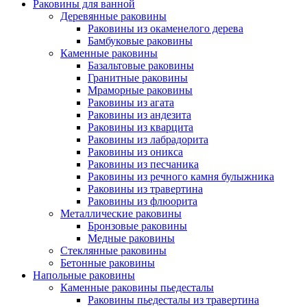
Раковины для ванной
Деревянные раковины
Раковины из окаменелого дерева
Бамбуковые раковины
Каменные раковины
Базальтовые раковины
Гранитные раковины
Мраморные раковины
Раковины из агата
Раковины из андезита
Раковины из кварцита
Раковины из лабрадорита
Раковины из оникса
Раковины из песчаника
Раковины из речного камня булыжника
Раковины из травертина
Раковины из флюорита
Металлические раковины
Бронзовые раковины
Медные раковины
Стеклянные раковины
Бетонные раковины
Напольные раковины
Каменные раковины пьедесталы
Раковины пьедесталы из травертина