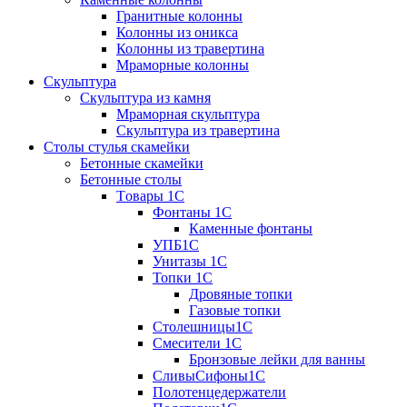
Гранитные колонны
Колонны из оникса
Колонны из травертина
Мраморные колонны
Скульптура
Скульптура из камня
Мраморная скульптура
Скульптура из травертина
Столы стулья скамейки
Бетонные скамейки
Бетонные столы
Tовары 1C
Фонтаны 1C
Каменные фонтаны
УПБ1С
Унитазы 1С
Топки 1С
Дровяные топки
Газовые топки
Столешницы1С
Смесители 1С
Бронзовые лейки для ванны
СливыСифоны1С
Полотенцедержатели