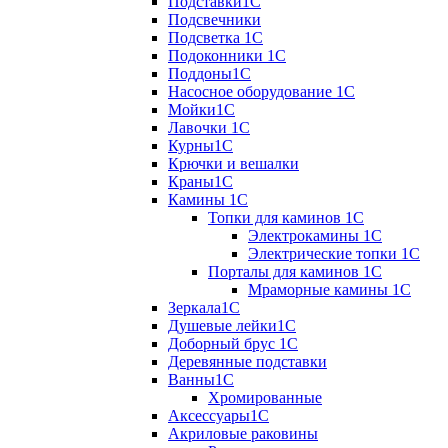
Подставки1С
Подсвечники
Подсветка 1С
Подоконники 1С
Поддоны1С
Насосное оборудование 1С
Мойки1С
Лавочки 1С
Курны1С
Крючки и вешалки
Краны1С
Камины 1C
Топки для каминов 1C
Электрокамины 1С
Электрические топки 1C
Порталы для каминов 1С
Мраморные камины 1C
Зеркала1С
Душевые лейки1С
Доборный брус 1С
Деревянные подставки
Ванны1С
Хромированные
Аксессуары1С
Акриловые раковины