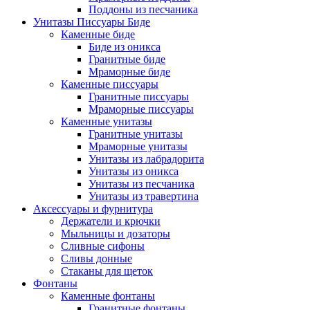
Поддоны из песчаника
Унитазы Писсуары Биде
Каменные биде
Биде из оникса
Гранитные биде
Мраморные биде
Каменные писсуары
Гранитные писсуары
Мраморные писсуары
Каменные унитазы
Гранитные унитазы
Мраморные унитазы
Унитазы из лабрадорита
Унитазы из оникса
Унитазы из песчаника
Унитазы из травертина
Аксессуары и фурнитура
Держатели и крючки
Мыльницы и дозаторы
Сливные сифоны
Сливы донные
Стаканы для щеток
Фонтаны
Каменные фонтаны
Гранитные фонтаны