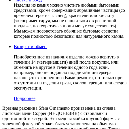
Изделия из камня можно чистить любыми бытовыми
средствами, кроме содержащих абразивные частицы (со
временем теряется глянец), красители или кислоту
(экспериментируя, мы не нашли таких в розничной
продаже, но теоретически они могут существовать).
Мы можем посоветовать обычные бытовые средства,
которые полностью безопасны для натурального камня.
Возврат и обмен
Приобретенное из наличия изделие можно вернуть в
течении 14 (четырнадцати) дней после покупки, или
обменять на другое в течении одного года если,
например, оно не подошло под дизайн интерьера
наконец-то законченного Вами ремонта, но только при
отсутствии на изделии грязи, сколов, трещин или следов
эксплуатации.
Подробнее
Врезная раковина Sfera Ornamento произведена из сплава
листовой меди Copper (ИНДОНЕЗИЯ) c стабильный
однотонной текстурой. Эта медная мойка круглой формы с
точечной фактурой может быть установлена на обычную
подставку, тумбу или столешницу в ванной комнате. Также