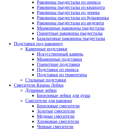
Раковины пьедесталы из оникса
Раковины пьедесталы из кварцита
Раковины пьедесталы из дерева
Раковины пьедесталы из булыжника
Раковины пьедесталы из андезита
Мраморные раковины пьедесталы
Гранитные раковины пьедесталы
Базальтовые раковины пьедесталы
Подставки под раковину
Каменные подставки
Искусственный камень
Мраморные подставки
Гранитные подставки
Подставки из оникса
Подставки из травертина
Стальные подставки
Смесители Краны Лейки
Душевые лейки
Бронзовые лейки для душа
Смесители для раковин
Бронзовые смесители
Золотые смесители
Медные смесители
Хромовые смесители
Черные смесители