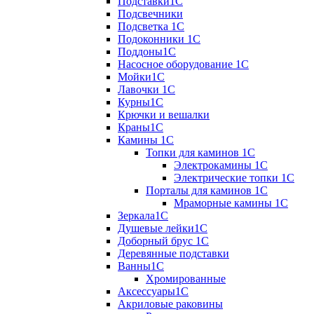
Подставки1С
Подсвечники
Подсветка 1С
Подоконники 1С
Поддоны1С
Насосное оборудование 1С
Мойки1С
Лавочки 1С
Курны1С
Крючки и вешалки
Краны1С
Камины 1C
Топки для каминов 1C
Электрокамины 1С
Электрические топки 1C
Порталы для каминов 1С
Мраморные камины 1C
Зеркала1С
Душевые лейки1С
Доборный брус 1С
Деревянные подставки
Ванны1С
Хромированные
Аксессуары1С
Акриловые раковины