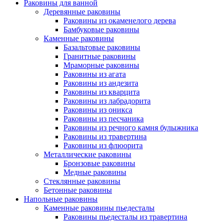
Раковины для ванной
Деревянные раковины
Раковины из окаменелого дерева
Бамбуковые раковины
Каменные раковины
Базальтовые раковины
Гранитные раковины
Мраморные раковины
Раковины из агата
Раковины из андезита
Раковины из кварцита
Раковины из лабрадорита
Раковины из оникса
Раковины из песчаника
Раковины из речного камня булыжника
Раковины из травертина
Раковины из флюорита
Металлические раковины
Бронзовые раковины
Медные раковины
Стеклянные раковины
Бетонные раковины
Напольные раковины
Каменные раковины пьедесталы
Раковины пьедесталы из травертина