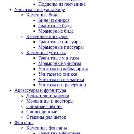
Поддоны из песчаника
Унитазы Писсуары Биде
Каменные биде
Биде из оникса
Гранитные биде
Мраморные биде
Каменные писсуары
Гранитные писсуары
Мраморные писсуары
Каменные унитазы
Гранитные унитазы
Мраморные унитазы
Унитазы из лабрадорита
Унитазы из оникса
Унитазы из песчаника
Унитазы из травертина
Аксессуары и фурнитура
Держатели и крючки
Мыльницы и дозаторы
Сливные сифоны
Сливы донные
Стаканы для щеток
Фонтаны
Каменные фонтаны
Гранитные фонтаны