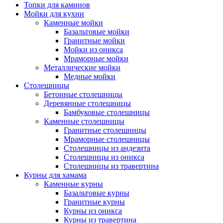
Топки для каминов
Мойки для кухни
Каменные мойки
Базальтовые мойки
Гранитные мойки
Мойки из оникса
Мраморные мойки
Металлические мойки
Медные мойки
Столешницы
Бетонные столешницы
Деревянные столешницы
Бамбуковые столешницы
Каменные столешницы
Гранитные столешницы
Мраморные столешницы
Столешницы из андезита
Столешницы из оникса
Столешницы из травертина
Курны для хамама
Каменные курны
Базальтовые курны
Гранитные курны
Курны из оникса
Курны из травертина