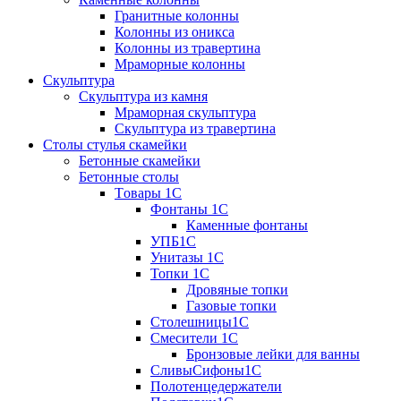
Гранитные колонны
Колонны из оникса
Колонны из травертина
Мраморные колонны
Скульптура
Скульптура из камня
Мраморная скульптура
Скульптура из травертина
Столы стулья скамейки
Бетонные скамейки
Бетонные столы
Tовары 1C
Фонтаны 1C
Каменные фонтаны
УПБ1С
Унитазы 1С
Топки 1С
Дровяные топки
Газовые топки
Столешницы1С
Смесители 1С
Бронзовые лейки для ванны
СливыСифоны1С
Полотенцедержатели