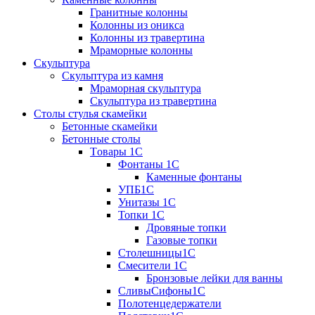
Гранитные колонны
Колонны из оникса
Колонны из травертина
Мраморные колонны
Скульптура
Скульптура из камня
Мраморная скульптура
Скульптура из травертина
Столы стулья скамейки
Бетонные скамейки
Бетонные столы
Tовары 1C
Фонтаны 1C
Каменные фонтаны
УПБ1С
Унитазы 1С
Топки 1С
Дровяные топки
Газовые топки
Столешницы1С
Смесители 1С
Бронзовые лейки для ванны
СливыСифоны1С
Полотенцедержатели