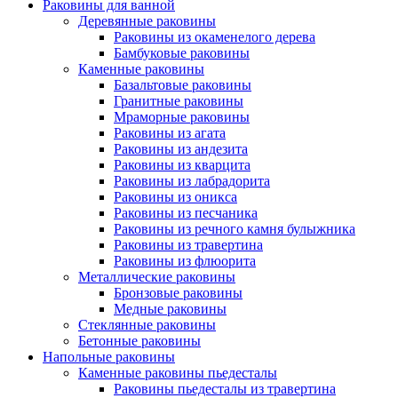
Раковины для ванной
Деревянные раковины
Раковины из окаменелого дерева
Бамбуковые раковины
Каменные раковины
Базальтовые раковины
Гранитные раковины
Мраморные раковины
Раковины из агата
Раковины из андезита
Раковины из кварцита
Раковины из лабрадорита
Раковины из оникса
Раковины из песчаника
Раковины из речного камня булыжника
Раковины из травертина
Раковины из флюорита
Металлические раковины
Бронзовые раковины
Медные раковины
Стеклянные раковины
Бетонные раковины
Напольные раковины
Каменные раковины пьедесталы
Раковины пьедесталы из травертина