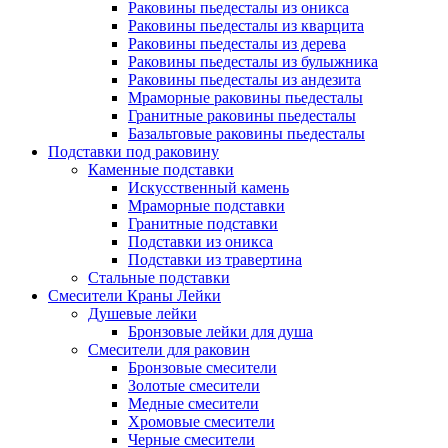
Раковины пьедесталы из оникса
Раковины пьедесталы из кварцита
Раковины пьедесталы из дерева
Раковины пьедесталы из булыжника
Раковины пьедесталы из андезита
Мраморные раковины пьедесталы
Гранитные раковины пьедесталы
Базальтовые раковины пьедесталы
Подставки под раковину
Каменные подставки
Искусственный камень
Мраморные подставки
Гранитные подставки
Подставки из оникса
Подставки из травертина
Стальные подставки
Смесители Краны Лейки
Душевые лейки
Бронзовые лейки для душа
Смесители для раковин
Бронзовые смесители
Золотые смесители
Медные смесители
Хромовые смесители
Черные смесители