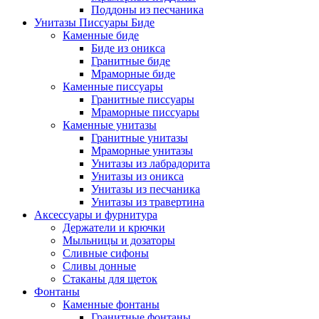
Поддоны из песчаника
Унитазы Писсуары Биде
Каменные биде
Биде из оникса
Гранитные биде
Мраморные биде
Каменные писсуары
Гранитные писсуары
Мраморные писсуары
Каменные унитазы
Гранитные унитазы
Мраморные унитазы
Унитазы из лабрадорита
Унитазы из оникса
Унитазы из песчаника
Унитазы из травертина
Аксессуары и фурнитура
Держатели и крючки
Мыльницы и дозаторы
Сливные сифоны
Сливы донные
Стаканы для щеток
Фонтаны
Каменные фонтаны
Гранитные фонтаны