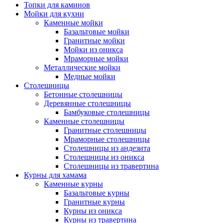
Топки для каминов
Мойки для кухни
Каменные мойки
Базальтовые мойки
Гранитные мойки
Мойки из оникса
Мраморные мойки
Металлические мойки
Медные мойки
Столешницы
Бетонные столешницы
Деревянные столешницы
Бамбуковые столешницы
Каменные столешницы
Гранитные столешницы
Мраморные столешницы
Столешницы из андезита
Столешницы из оникса
Столешницы из травертина
Курны для хамама
Каменные курны
Базальтовые курны
Гранитные курны
Курны из оникса
Курны из травертина