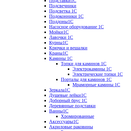
Подставки1С
Подсвечники
Подсветка 1С
Подоконники 1С
Поддоны1С
Насосное оборудование 1С
Мойки1С
Лавочки 1С
Курны1С
Крючки и вешалки
Краны1С
Камины 1C
Топки для каминов 1C
Электрокамины 1С
Электрические топки 1C
Порталы для каминов 1С
Мраморные камины 1C
Зеркала1С
Душевые лейки1С
Доборный брус 1С
Деревянные подставки
Ванны1С
Хромированные
Аксессуары1С
Акриловые раковины