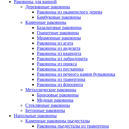
Раковины для ванной
Деревянные раковины
Раковины из окаменелого дерева
Бамбуковые раковины
Каменные раковины
Базальтовые раковины
Гранитные раковины
Мраморные раковины
Раковины из агата
Раковины из андезита
Раковины из кварцита
Раковины из лабрадорита
Раковины из оникса
Раковины из песчаника
Раковины из речного камня булыжника
Раковины из травертина
Раковины из флюорита
Металлические раковины
Бронзовые раковины
Медные раковины
Стеклянные раковины
Бетонные раковины
Напольные раковины
Каменные раковины пьедесталы
Раковины пьедесталы из травертина