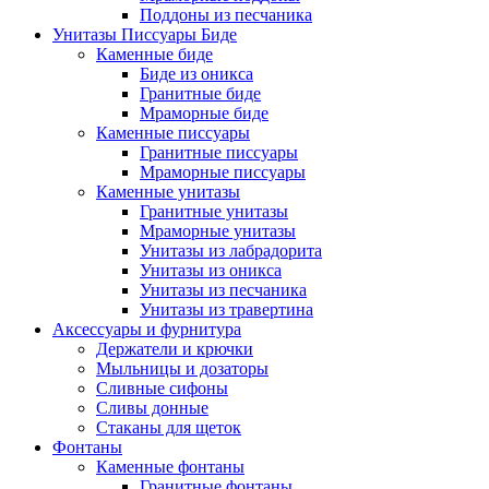
Поддоны из песчаника
Унитазы Писсуары Биде
Каменные биде
Биде из оникса
Гранитные биде
Мраморные биде
Каменные писсуары
Гранитные писсуары
Мраморные писсуары
Каменные унитазы
Гранитные унитазы
Мраморные унитазы
Унитазы из лабрадорита
Унитазы из оникса
Унитазы из песчаника
Унитазы из травертина
Аксессуары и фурнитура
Держатели и крючки
Мыльницы и дозаторы
Сливные сифоны
Сливы донные
Стаканы для щеток
Фонтаны
Каменные фонтаны
Гранитные фонтаны