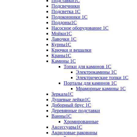
Подставки1С
Подсвечники
Подсветка 1С
Подоконники 1С
Поддоны1С
Насосное оборудование 1С
Мойки1С
Лавочки 1С
Курны1С
Крючки и вешалки
Краны1С
Камины 1C
Топки для каминов 1C
Электрокамины 1С
Электрические топки 1C
Порталы для каминов 1С
Мраморные камины 1C
Зеркала1С
Душевые лейки1С
Доборный брус 1С
Деревянные подставки
Ванны1С
Хромированные
Аксессуары1С
Акриловые раковины