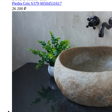
Piedra Gris S379 00504511617
26 200
₽