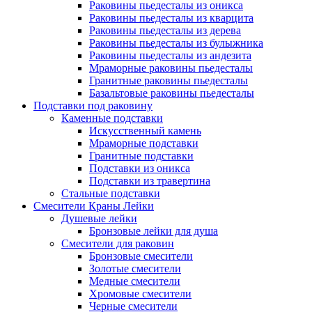
Раковины пьедесталы из оникса
Раковины пьедесталы из кварцита
Раковины пьедесталы из дерева
Раковины пьедесталы из булыжника
Раковины пьедесталы из андезита
Мраморные раковины пьедесталы
Гранитные раковины пьедесталы
Базальтовые раковины пьедесталы
Подставки под раковину
Каменные подставки
Искусственный камень
Мраморные подставки
Гранитные подставки
Подставки из оникса
Подставки из травертина
Стальные подставки
Смесители Краны Лейки
Душевые лейки
Бронзовые лейки для душа
Смесители для раковин
Бронзовые смесители
Золотые смесители
Медные смесители
Хромовые смесители
Черные смесители