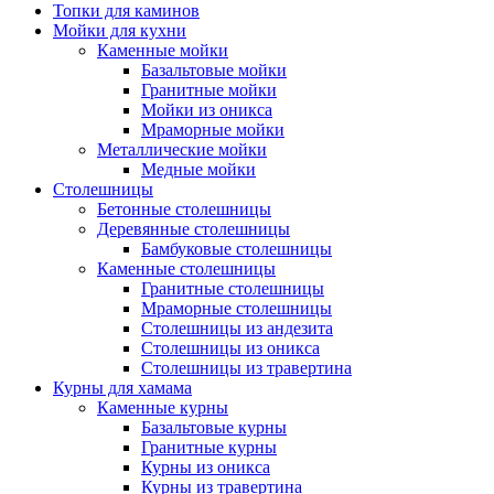
Топки для каминов
Мойки для кухни
Каменные мойки
Базальтовые мойки
Гранитные мойки
Мойки из оникса
Мраморные мойки
Металлические мойки
Медные мойки
Столешницы
Бетонные столешницы
Деревянные столешницы
Бамбуковые столешницы
Каменные столешницы
Гранитные столешницы
Мраморные столешницы
Столешницы из андезита
Столешницы из оникса
Столешницы из травертина
Курны для хамама
Каменные курны
Базальтовые курны
Гранитные курны
Курны из оникса
Курны из травертина