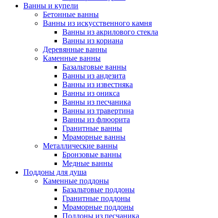
Ванны и купели
Бетонные ванны
Ванны из искусственного камня
Ванны из акрилового стекла
Ванны из кориана
Деревянные ванны
Каменные ванны
Базальтовые ванны
Ванны из андезита
Ванны из известняка
Ванны из оникса
Ванны из песчаника
Ванны из травертина
Ванны из флюорита
Гранитные ванны
Мраморные ванны
Металлические ванны
Бронзовые ванны
Медные ванны
Поддоны для душа
Каменные поддоны
Базальтовые поддоны
Гранитные поддоны
Мраморные поддоны
Поддоны из песчаника