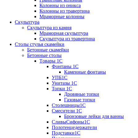
Колонны из оникса
Колонны из травертина
Мраморные колонны
Скульптура
Скульптура из камня
Мраморная скульптура
Скульптура из травертина
Столы стулья скамейки
Бетонные скамейки
Бетонные столы
Tовары 1C
Фонтаны 1C
Каменные фонтаны
УПБ1С
Унитазы 1С
Топки 1С
Дровяные топки
Газовые топки
Столешницы1С
Смесители 1С
Бронзовые лейки для ванны
СливыСифоны1С
Полотенцедержатели
Подставки1С