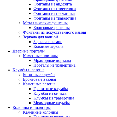
Фонтаны из андезита
Фонтаны из известняка
Фонтаны из песчаника
Фонтаны из травертина
Металлические фонтаны
Бронзовые фонтаны
Фонтаны из искусственного камня
Зеркала для ванной
Зеркала в камне
Кованые зеркала
Дверные порталы
Каменные порталы
Мраморные порталы
Порталы из травертина
Клумбы и вазоны
Бетонные клумбы
Бронзовые вазоны
Каменные вазоны
Гранитные клумбы
Клумбы из оникса
Клумбы из травертина
Мраморные клумбы
Колонны и пилястры
Каменные колонны
Гранитные колонны