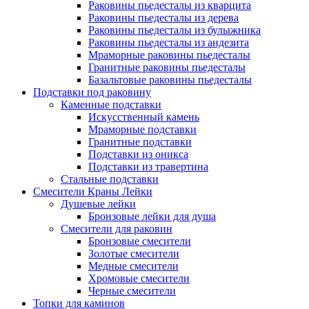
Раковины пьедесталы из кварцита
Раковины пьедесталы из дерева
Раковины пьедесталы из булыжника
Раковины пьедесталы из андезита
Мраморные раковины пьедесталы
Гранитные раковины пьедесталы
Базальтовые раковины пьедесталы
Подставки под раковину
Каменные подставки
Искусственный камень
Мраморные подставки
Гранитные подставки
Подставки из оникса
Подставки из травертина
Стальные подставки
Смесители Краны Лейки
Душевые лейки
Бронзовые лейки для душа
Смесители для раковин
Бронзовые смесители
Золотые смесители
Медные смесители
Хромовые смесители
Черные смесители
Топки для каминов