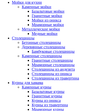
Мойки для кухни
Каменные мойки
Базальтовые мойки
Гранитные мойки
Мойки из оникса
Мраморные мойки
Металлические мойки
Медные мойки
Столешницы
Бетонные столешницы
Деревянные столешницы
Бамбуковые столешницы
Каменные столешницы
Гранитные столешницы
Мраморные столешницы
Столешницы из андезита
Столешницы из оникса
Столешницы из травертина
Курны для хамама
Каменные курны
Базальтовые курны
Гранитные курны
Курны из оникса
Курны из травертина
Мраморные курны