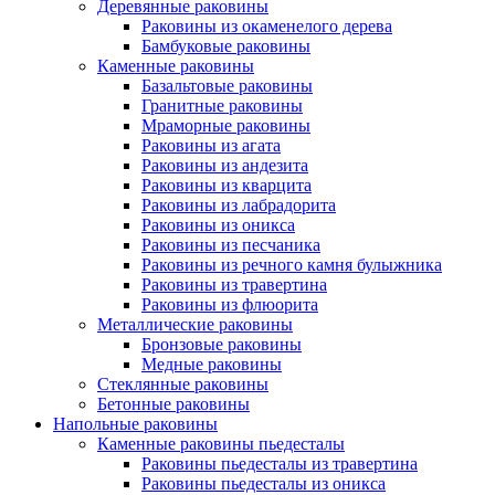
Деревянные раковины
Раковины из окаменелого дерева
Бамбуковые раковины
Каменные раковины
Базальтовые раковины
Гранитные раковины
Мраморные раковины
Раковины из агата
Раковины из андезита
Раковины из кварцита
Раковины из лабрадорита
Раковины из оникса
Раковины из песчаника
Раковины из речного камня булыжника
Раковины из травертина
Раковины из флюорита
Металлические раковины
Бронзовые раковины
Медные раковины
Стеклянные раковины
Бетонные раковины
Напольные раковины
Каменные раковины пьедесталы
Раковины пьедесталы из травертина
Раковины пьедесталы из оникса