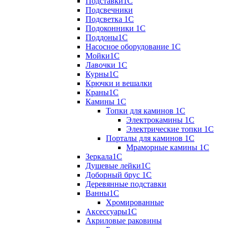
Подставки1С
Подсвечники
Подсветка 1С
Подоконники 1С
Поддоны1С
Насосное оборудование 1С
Мойки1С
Лавочки 1С
Курны1С
Крючки и вешалки
Краны1С
Камины 1C
Топки для каминов 1C
Электрокамины 1С
Электрические топки 1C
Порталы для каминов 1С
Мраморные камины 1C
Зеркала1С
Душевые лейки1С
Доборный брус 1С
Деревянные подставки
Ванны1С
Хромированные
Аксессуары1С
Акриловые раковины