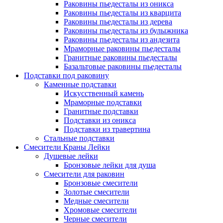
Раковины пьедесталы из оникса
Раковины пьедесталы из кварцита
Раковины пьедесталы из дерева
Раковины пьедесталы из булыжника
Раковины пьедесталы из андезита
Мраморные раковины пьедесталы
Гранитные раковины пьедесталы
Базальтовые раковины пьедесталы
Подставки под раковину
Каменные подставки
Искусственный камень
Мраморные подставки
Гранитные подставки
Подставки из оникса
Подставки из травертина
Стальные подставки
Смесители Краны Лейки
Душевые лейки
Бронзовые лейки для душа
Смесители для раковин
Бронзовые смесители
Золотые смесители
Медные смесители
Хромовые смесители
Черные смесители