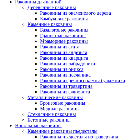
Раковины для ванной
Деревянные раковины
Раковины из окаменелого дерева
Бамбуковые раковины
Каменные раковины
Базальтовые раковины
Гранитные раковины
Мраморные раковины
Раковины из агата
Раковины из андезита
Раковины из кварцита
Раковины из лабрадорита
Раковины из оникса
Раковины из песчаника
Раковины из речного камня булыжника
Раковины из травертина
Раковины из флюорита
Металлические раковины
Бронзовые раковины
Медные раковины
Стеклянные раковины
Бетонные раковины
Напольные раковины
Каменные раковины пьедесталы
Раковины пьедесталы из травертина