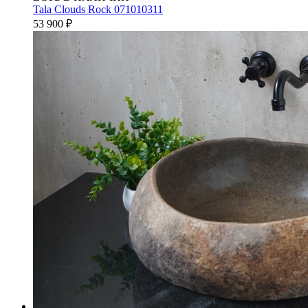
Tala Clouds Rock 071010311
53 900
₽