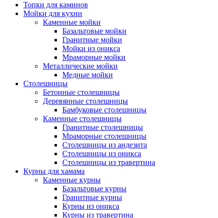
Топки для каминов
Мойки для кухни
Каменные мойки
Базальтовые мойки
Гранитные мойки
Мойки из оникса
Мраморные мойки
Металлические мойки
Медные мойки
Столешницы
Бетонные столешницы
Деревянные столешницы
Бамбуковые столешницы
Каменные столешницы
Гранитные столешницы
Мраморные столешницы
Столешницы из андезита
Столешницы из оникса
Столешницы из травертина
Курны для хамама
Каменные курны
Базальтовые курны
Гранитные курны
Курны из оникса
Курны из травертина