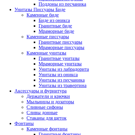
Поддоны из песчаника
Унитазы Писсуары Биде
Каменные биде
Биде из оникса
Гранитные биде
Мраморные биде
Каменные писсуары
Гранитные писсуары
Мраморные писсуары
Каменные унитазы
Гранитные унитазы
Мраморные унитазы
Унитазы из лабрадорита
Унитазы из оникса
Унитазы из песчаника
Унитазы из травертина
Аксессуары и фурнитура
Держатели и крючки
Мыльницы и дозаторы
Сливные сифоны
Сливы донные
Стаканы для щеток
Фонтаны
Каменные фонтаны
Гранитные фонтаны