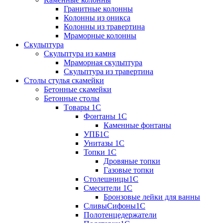
Гранитные колонны
Колонны из оникса
Колонны из травертина
Мраморные колонны
Скульптура
Скульптура из камня
Мраморная скульптура
Скульптура из травертина
Столы стулья скамейки
Бетонные скамейки
Бетонные столы
Tовары 1C
Фонтаны 1C
Каменные фонтаны
УПБ1С
Унитазы 1С
Топки 1С
Дровяные топки
Газовые топки
Столешницы1С
Смесители 1С
Бронзовые лейки для ванны
СливыСифоны1С
Полотенцедержатели