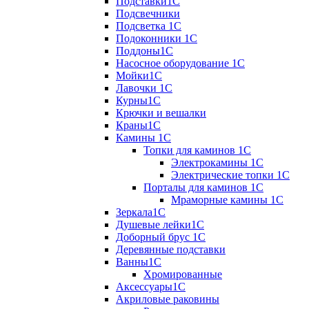
Подставки1С
Подсвечники
Подсветка 1С
Подоконники 1С
Поддоны1С
Насосное оборудование 1С
Мойки1С
Лавочки 1С
Курны1С
Крючки и вешалки
Краны1С
Камины 1C
Топки для каминов 1C
Электрокамины 1С
Электрические топки 1C
Порталы для каминов 1С
Мраморные камины 1C
Зеркала1С
Душевые лейки1С
Доборный брус 1С
Деревянные подставки
Ванны1С
Хромированные
Аксессуары1С
Акриловые раковины