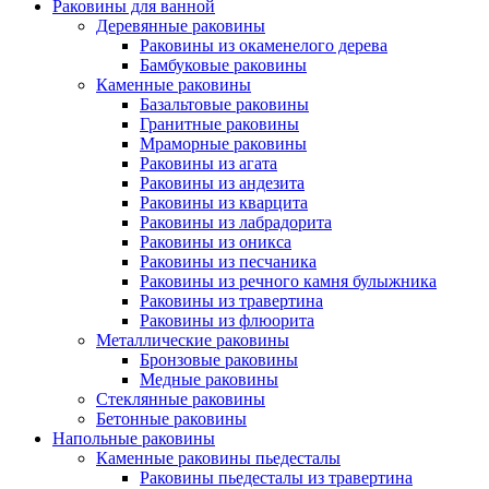
Раковины для ванной
Деревянные раковины
Раковины из окаменелого дерева
Бамбуковые раковины
Каменные раковины
Базальтовые раковины
Гранитные раковины
Мраморные раковины
Раковины из агата
Раковины из андезита
Раковины из кварцита
Раковины из лабрадорита
Раковины из оникса
Раковины из песчаника
Раковины из речного камня булыжника
Раковины из травертина
Раковины из флюорита
Металлические раковины
Бронзовые раковины
Медные раковины
Стеклянные раковины
Бетонные раковины
Напольные раковины
Каменные раковины пьедесталы
Раковины пьедесталы из травертина