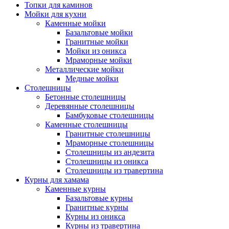
Топки для каминов
Мойки для кухни
Каменные мойки
Базальтовые мойки
Гранитные мойки
Мойки из оникса
Мраморные мойки
Металлические мойки
Медные мойки
Столешницы
Бетонные столешницы
Деревянные столешницы
Бамбуковые столешницы
Каменные столешницы
Гранитные столешницы
Мраморные столешницы
Столешницы из андезита
Столешницы из оникса
Столешницы из травертина
Курны для хамама
Каменные курны
Базальтовые курны
Гранитные курны
Курны из оникса
Курны из травертина