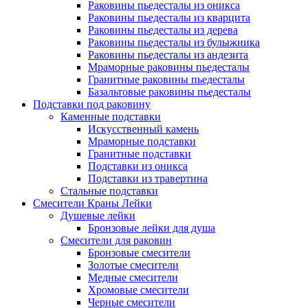
Раковины пьедесталы из оникса
Раковины пьедесталы из кварцита
Раковины пьедесталы из дерева
Раковины пьедесталы из булыжника
Раковины пьедесталы из андезита
Мраморные раковины пьедесталы
Гранитные раковины пьедесталы
Базальтовые раковины пьедесталы
Подставки под раковину
Каменные подставки
Искусственный камень
Мраморные подставки
Гранитные подставки
Подставки из оникса
Подставки из травертина
Стальные подставки
Смесители Краны Лейки
Душевые лейки
Бронзовые лейки для душа
Смесители для раковин
Бронзовые смесители
Золотые смесители
Медные смесители
Хромовые смесители
Черные смесители