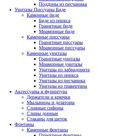
Поддоны из песчаника
Унитазы Писсуары Биде
Каменные биде
Биде из оникса
Гранитные биде
Мраморные биде
Каменные писсуары
Гранитные писсуары
Мраморные писсуары
Каменные унитазы
Гранитные унитазы
Мраморные унитазы
Унитазы из лабрадорита
Унитазы из оникса
Унитазы из песчаника
Унитазы из травертина
Аксессуары и фурнитура
Держатели и крючки
Мыльницы и дозаторы
Сливные сифоны
Сливы донные
Стаканы для щеток
Фонтаны
Каменные фонтаны
Гранитные фонтаны