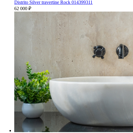
Distrito Silver travertine Rock 014399311
62 000
₽