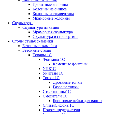
Гранитные колонны
Колонны из оникса
Колонны из травертина
Мраморные колонны
Скульптура
Скульптура из камня
Мраморная скульптура
Скульптура из травертина
Столы стулья скамейки
Бетонные скамейки
Бетонные столы
Tовары 1C
Фонтаны 1C
Каменные фонтаны
УПБ1С
Унитазы 1С
Топки 1С
Дровяные топки
Газовые топки
Столешницы1С
Смесители 1С
Бронзовые лейки для ванны
СливыСифоны1С
Полотенцедержатели