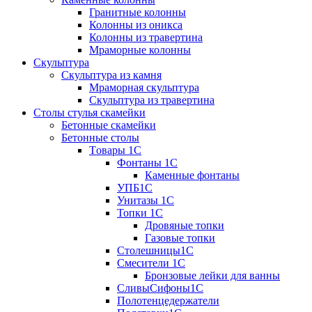
Гранитные колонны
Колонны из оникса
Колонны из травертина
Мраморные колонны
Скульптура
Скульптура из камня
Мраморная скульптура
Скульптура из травертина
Столы стулья скамейки
Бетонные скамейки
Бетонные столы
Tовары 1C
Фонтаны 1C
Каменные фонтаны
УПБ1С
Унитазы 1С
Топки 1С
Дровяные топки
Газовые топки
Столешницы1С
Смесители 1С
Бронзовые лейки для ванны
СливыСифоны1С
Полотенцедержатели