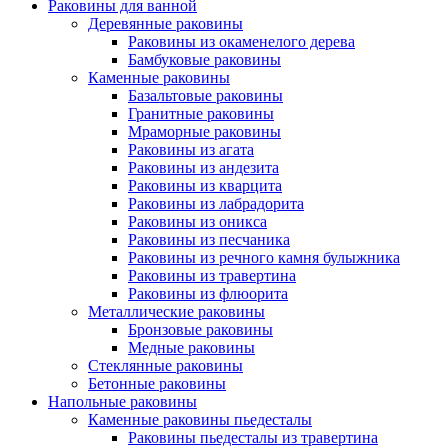
Раковины для ванной
Деревянные раковины
Раковины из окаменелого дерева
Бамбуковые раковины
Каменные раковины
Базальтовые раковины
Гранитные раковины
Мраморные раковины
Раковины из агата
Раковины из андезита
Раковины из кварцита
Раковины из лабрадорита
Раковины из оникса
Раковины из песчаника
Раковины из речного камня булыжника
Раковины из травертина
Раковины из флюорита
Металлические раковины
Бронзовые раковины
Медные раковины
Стеклянные раковины
Бетонные раковины
Напольные раковины
Каменные раковины пьедесталы
Раковины пьедесталы из травертина