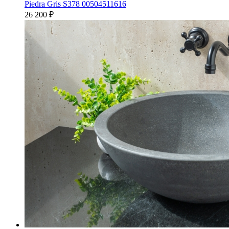
Piedra Gris S378 00504511616
26 200
₽