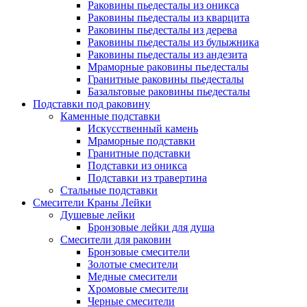
Раковины пьедесталы из оникса
Раковины пьедесталы из кварцита
Раковины пьедесталы из дерева
Раковины пьедесталы из булыжника
Раковины пьедесталы из андезита
Мраморные раковины пьедесталы
Гранитные раковины пьедесталы
Базальтовые раковины пьедесталы
Подставки под раковину
Каменные подставки
Искусственный камень
Мраморные подставки
Гранитные подставки
Подставки из оникса
Подставки из травертина
Стальные подставки
Смесители Краны Лейки
Душевые лейки
Бронзовые лейки для душа
Смесители для раковин
Бронзовые смесители
Золотые смесители
Медные смесители
Хромовые смесители
Черные смесители