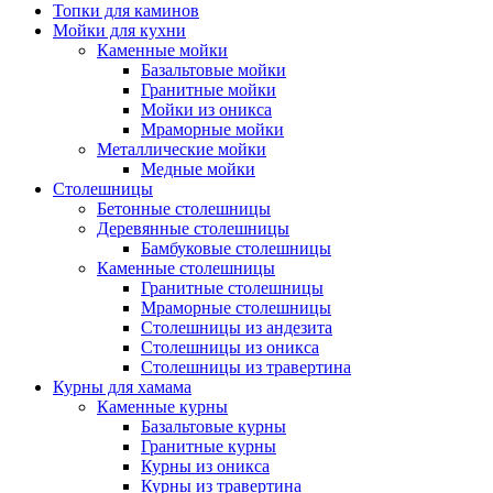
Топки для каминов
Мойки для кухни
Каменные мойки
Базальтовые мойки
Гранитные мойки
Мойки из оникса
Мраморные мойки
Металлические мойки
Медные мойки
Столешницы
Бетонные столешницы
Деревянные столешницы
Бамбуковые столешницы
Каменные столешницы
Гранитные столешницы
Мраморные столешницы
Столешницы из андезита
Столешницы из оникса
Столешницы из травертина
Курны для хамама
Каменные курны
Базальтовые курны
Гранитные курны
Курны из оникса
Курны из травертина