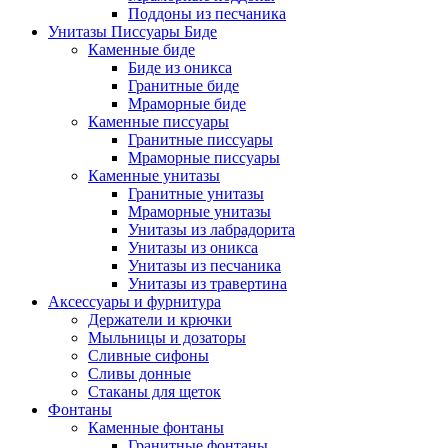
Поддоны из песчаника
Унитазы Писсуары Биде
Каменные биде
Биде из оникса
Гранитные биде
Мраморные биде
Каменные писсуары
Гранитные писсуары
Мраморные писсуары
Каменные унитазы
Гранитные унитазы
Мраморные унитазы
Унитазы из лабрадорита
Унитазы из оникса
Унитазы из песчаника
Унитазы из травертина
Аксессуары и фурнитура
Держатели и крючки
Мыльницы и дозаторы
Сливные сифоны
Сливы донные
Стаканы для щеток
Фонтаны
Каменные фонтаны
Гранитные фонтаны