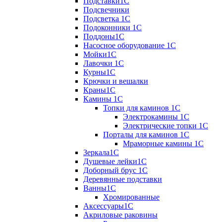
Подставки1С
Подсвечники
Подсветка 1С
Подоконники 1С
Поддоны1С
Насосное оборудование 1С
Мойки1С
Лавочки 1С
Курны1С
Крючки и вешалки
Краны1С
Камины 1C
Топки для каминов 1C
Электрокамины 1С
Электрические топки 1C
Порталы для каминов 1С
Мраморные камины 1C
Зеркала1С
Душевые лейки1С
Доборный брус 1С
Деревянные подставки
Ванны1С
Хромированные
Аксессуары1С
Акриловые раковины