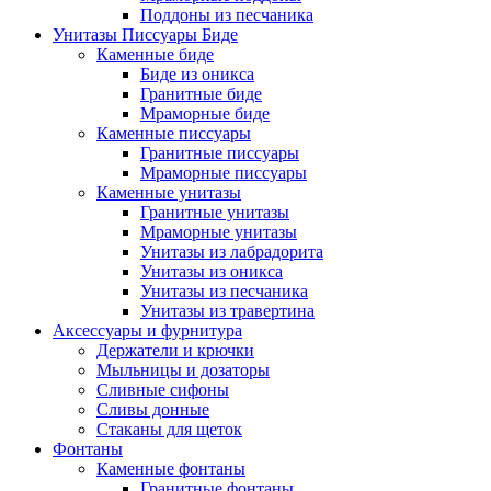
Поддоны из песчаника
Унитазы Писсуары Биде
Каменные биде
Биде из оникса
Гранитные биде
Мраморные биде
Каменные писсуары
Гранитные писсуары
Мраморные писсуары
Каменные унитазы
Гранитные унитазы
Мраморные унитазы
Унитазы из лабрадорита
Унитазы из оникса
Унитазы из песчаника
Унитазы из травертина
Аксессуары и фурнитура
Держатели и крючки
Мыльницы и дозаторы
Сливные сифоны
Сливы донные
Стаканы для щеток
Фонтаны
Каменные фонтаны
Гранитные фонтаны