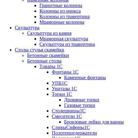
Гранитные колонны
Колонны из оникса
Колонны из травертина
Мраморные колонны
Скульптура
Скульптура из камня
Мраморная скульптура
Скульптура из травертина
Столы стулья скамейки
Бетонные скамейки
Бетонные столы
Tовары 1C
Фонтаны 1C
Каменные фонтаны
УПБ1С
Унитазы 1С
Топки 1С
Дровяные топки
Газовые топки
Столешницы1С
Смесители 1С
Бронзовые лейки для ванны
СливыСифоны1С
Полотенцедержатели