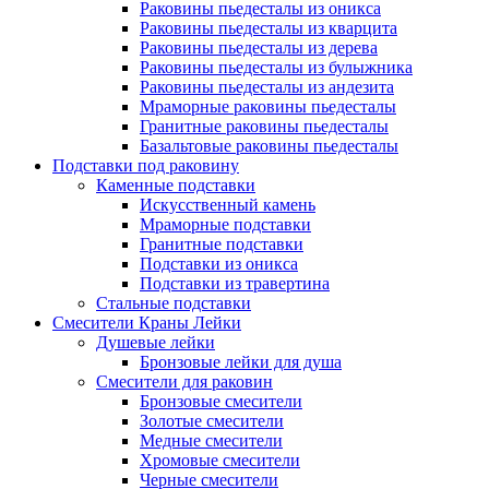
Раковины пьедесталы из оникса
Раковины пьедесталы из кварцита
Раковины пьедесталы из дерева
Раковины пьедесталы из булыжника
Раковины пьедесталы из андезита
Мраморные раковины пьедесталы
Гранитные раковины пьедесталы
Базальтовые раковины пьедесталы
Подставки под раковину
Каменные подставки
Искусственный камень
Мраморные подставки
Гранитные подставки
Подставки из оникса
Подставки из травертина
Стальные подставки
Смесители Краны Лейки
Душевые лейки
Бронзовые лейки для душа
Смесители для раковин
Бронзовые смесители
Золотые смесители
Медные смесители
Хромовые смесители
Черные смесители