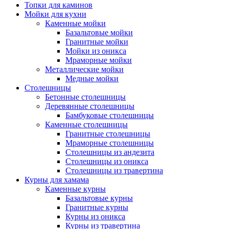
Топки для каминов
Мойки для кухни
Каменные мойки
Базальтовые мойки
Гранитные мойки
Мойки из оникса
Мраморные мойки
Металлические мойки
Медные мойки
Столешницы
Бетонные столешницы
Деревянные столешницы
Бамбуковые столешницы
Каменные столешницы
Гранитные столешницы
Мраморные столешницы
Столешницы из андезита
Столешницы из оникса
Столешницы из травертина
Курны для хамама
Каменные курны
Базальтовые курны
Гранитные курны
Курны из оникса
Курны из травертина