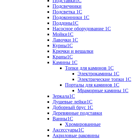
Подставки1С
Подсвечники
Подсветка 1С
Подоконники 1С
Поддоны1С
Насосное оборудование 1С
Мойки1С
Лавочки 1С
Курны1С
Крючки и вешалки
Краны1С
Камины 1C
Топки для каминов 1C
Электрокамины 1С
Электрические топки 1C
Порталы для каминов 1С
Мраморные камины 1C
Зеркала1С
Душевые лейки1С
Доборный брус 1С
Деревянные подставки
Ванны1С
Хромированные
Аксессуары1С
Акриловые раковины