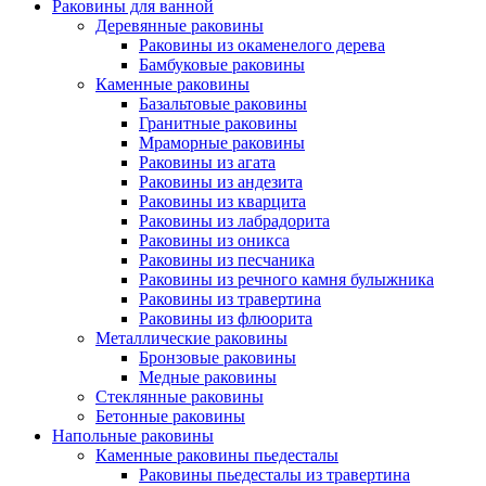
Раковины для ванной
Деревянные раковины
Раковины из окаменелого дерева
Бамбуковые раковины
Каменные раковины
Базальтовые раковины
Гранитные раковины
Мраморные раковины
Раковины из агата
Раковины из андезита
Раковины из кварцита
Раковины из лабрадорита
Раковины из оникса
Раковины из песчаника
Раковины из речного камня булыжника
Раковины из травертина
Раковины из флюорита
Металлические раковины
Бронзовые раковины
Медные раковины
Стеклянные раковины
Бетонные раковины
Напольные раковины
Каменные раковины пьедесталы
Раковины пьедесталы из травертина