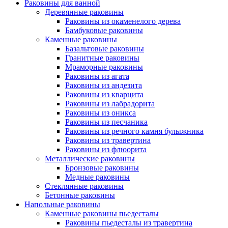
Раковины для ванной
Деревянные раковины
Раковины из окаменелого дерева
Бамбуковые раковины
Каменные раковины
Базальтовые раковины
Гранитные раковины
Мраморные раковины
Раковины из агата
Раковины из андезита
Раковины из кварцита
Раковины из лабрадорита
Раковины из оникса
Раковины из песчаника
Раковины из речного камня булыжника
Раковины из травертина
Раковины из флюорита
Металлические раковины
Бронзовые раковины
Медные раковины
Стеклянные раковины
Бетонные раковины
Напольные раковины
Каменные раковины пьедесталы
Раковины пьедесталы из травертина