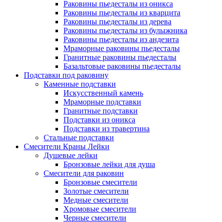
Раковины пьедесталы из оникса
Раковины пьедесталы из кварцита
Раковины пьедесталы из дерева
Раковины пьедесталы из булыжника
Раковины пьедесталы из андезита
Мраморные раковины пьедесталы
Гранитные раковины пьедесталы
Базальтовые раковины пьедесталы
Подставки под раковину
Каменные подставки
Искусственный камень
Мраморные подставки
Гранитные подставки
Подставки из оникса
Подставки из травертина
Стальные подставки
Смесители Краны Лейки
Душевые лейки
Бронзовые лейки для душа
Смесители для раковин
Бронзовые смесители
Золотые смесители
Медные смесители
Хромовые смесители
Черные смесители