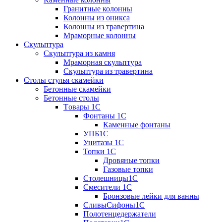
Гранитные колонны
Колонны из оникса
Колонны из травертина
Мраморные колонны
Скульптура
Скульптура из камня
Мраморная скульптура
Скульптура из травертина
Столы стулья скамейки
Бетонные скамейки
Бетонные столы
Tовары 1C
Фонтаны 1C
Каменные фонтаны
УПБ1С
Унитазы 1С
Топки 1С
Дровяные топки
Газовые топки
Столешницы1С
Смесители 1С
Бронзовые лейки для ванны
СливыСифоны1С
Полотенцедержатели