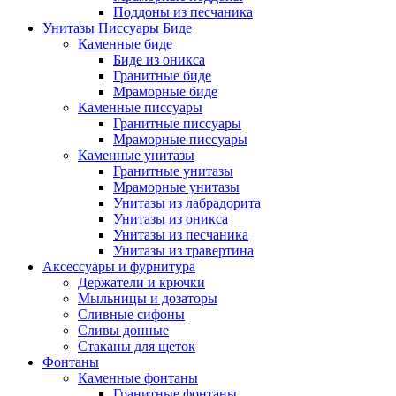
Поддоны из песчаника
Унитазы Писсуары Биде
Каменные биде
Биде из оникса
Гранитные биде
Мраморные биде
Каменные писсуары
Гранитные писсуары
Мраморные писсуары
Каменные унитазы
Гранитные унитазы
Мраморные унитазы
Унитазы из лабрадорита
Унитазы из оникса
Унитазы из песчаника
Унитазы из травертина
Аксессуары и фурнитура
Держатели и крючки
Мыльницы и дозаторы
Сливные сифоны
Сливы донные
Стаканы для щеток
Фонтаны
Каменные фонтаны
Гранитные фонтаны