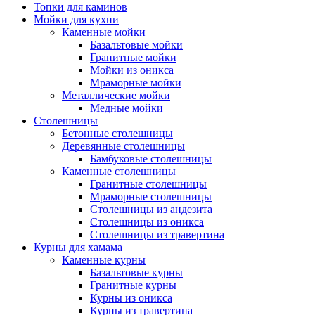
Топки для каминов
Мойки для кухни
Каменные мойки
Базальтовые мойки
Гранитные мойки
Мойки из оникса
Мраморные мойки
Металлические мойки
Медные мойки
Столешницы
Бетонные столешницы
Деревянные столешницы
Бамбуковые столешницы
Каменные столешницы
Гранитные столешницы
Мраморные столешницы
Столешницы из андезита
Столешницы из оникса
Столешницы из травертина
Курны для хамама
Каменные курны
Базальтовые курны
Гранитные курны
Курны из оникса
Курны из травертина