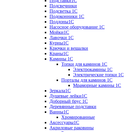
Подставки1С
Подсвечники
Подсветка 1С
Подоконники 1С
Поддоны1С
Насосное оборудование 1С
Мойки1С
Лавочки 1С
Курны1С
Крючки и вешалки
Краны1С
Камины 1C
Топки для каминов 1C
Электрокамины 1С
Электрические топки 1C
Порталы для каминов 1С
Мраморные камины 1C
Зеркала1С
Душевые лейки1С
Доборный брус 1С
Деревянные подставки
Ванны1С
Хромированные
Аксессуары1С
Акриловые раковины