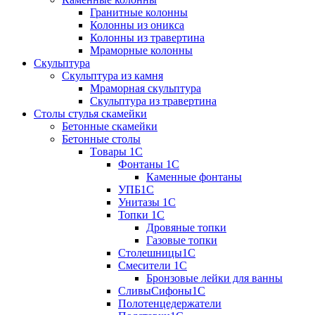
Гранитные колонны
Колонны из оникса
Колонны из травертина
Мраморные колонны
Скульптура
Скульптура из камня
Мраморная скульптура
Скульптура из травертина
Столы стулья скамейки
Бетонные скамейки
Бетонные столы
Tовары 1C
Фонтаны 1C
Каменные фонтаны
УПБ1С
Унитазы 1С
Топки 1С
Дровяные топки
Газовые топки
Столешницы1С
Смесители 1С
Бронзовые лейки для ванны
СливыСифоны1С
Полотенцедержатели