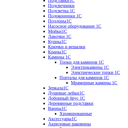
Подставки1С
Подсвечники
Подсветка 1С
Подоконники 1С
Поддоны1С
Насосное оборудование 1С
Мойки1С
Лавочки 1С
Курны1С
Крючки и вешалки
Краны1С
Камины 1C
Топки для каминов 1C
Электрокамины 1С
Электрические топки 1C
Порталы для каминов 1С
Мраморные камины 1C
Зеркала1С
Душевые лейки1С
Доборный брус 1С
Деревянные подставки
Ванны1С
Хромированные
Аксессуары1С
Акриловые раковины