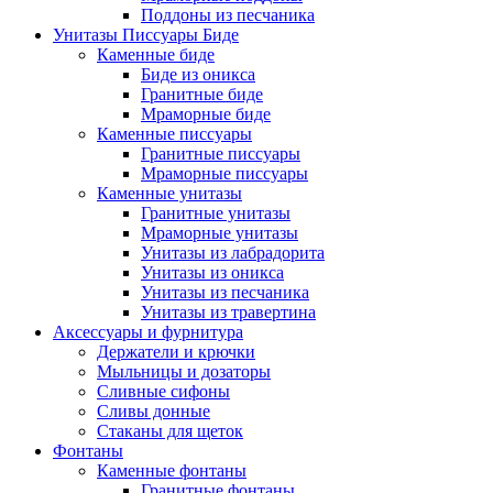
Поддоны из песчаника
Унитазы Писсуары Биде
Каменные биде
Биде из оникса
Гранитные биде
Мраморные биде
Каменные писсуары
Гранитные писсуары
Мраморные писсуары
Каменные унитазы
Гранитные унитазы
Мраморные унитазы
Унитазы из лабрадорита
Унитазы из оникса
Унитазы из песчаника
Унитазы из травертина
Аксессуары и фурнитура
Держатели и крючки
Мыльницы и дозаторы
Сливные сифоны
Сливы донные
Стаканы для щеток
Фонтаны
Каменные фонтаны
Гранитные фонтаны