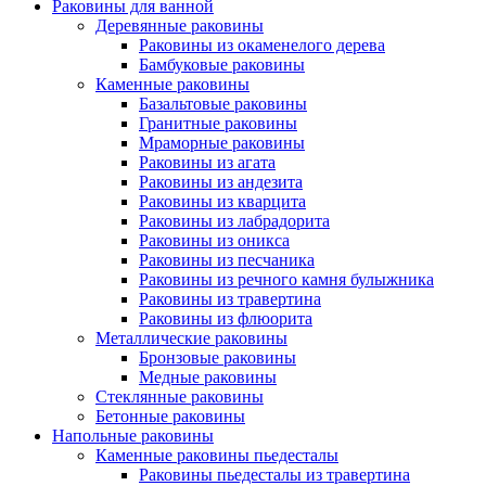
Раковины для ванной
Деревянные раковины
Раковины из окаменелого дерева
Бамбуковые раковины
Каменные раковины
Базальтовые раковины
Гранитные раковины
Мраморные раковины
Раковины из агата
Раковины из андезита
Раковины из кварцита
Раковины из лабрадорита
Раковины из оникса
Раковины из песчаника
Раковины из речного камня булыжника
Раковины из травертина
Раковины из флюорита
Металлические раковины
Бронзовые раковины
Медные раковины
Стеклянные раковины
Бетонные раковины
Напольные раковины
Каменные раковины пьедесталы
Раковины пьедесталы из травертина