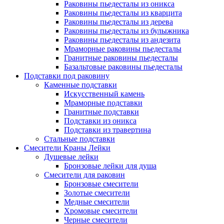
Раковины пьедесталы из оникса
Раковины пьедесталы из кварцита
Раковины пьедесталы из дерева
Раковины пьедесталы из булыжника
Раковины пьедесталы из андезита
Мраморные раковины пьедесталы
Гранитные раковины пьедесталы
Базальтовые раковины пьедесталы
Подставки под раковину
Каменные подставки
Искусственный камень
Мраморные подставки
Гранитные подставки
Подставки из оникса
Подставки из травертина
Стальные подставки
Смесители Краны Лейки
Душевые лейки
Бронзовые лейки для душа
Смесители для раковин
Бронзовые смесители
Золотые смесители
Медные смесители
Хромовые смесители
Черные смесители