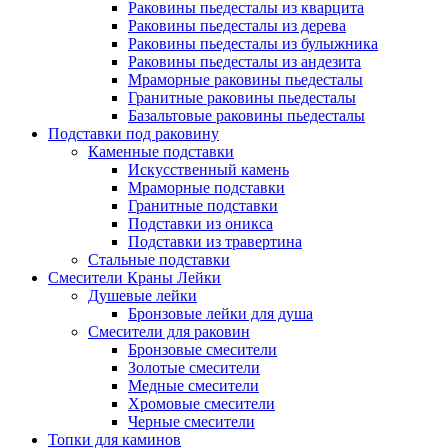
Раковины пьедесталы из кварцита
Раковины пьедесталы из дерева
Раковины пьедесталы из булыжника
Раковины пьедесталы из андезита
Мраморные раковины пьедесталы
Гранитные раковины пьедесталы
Базальтовые раковины пьедесталы
Подставки под раковину
Каменные подставки
Искусственный камень
Мраморные подставки
Гранитные подставки
Подставки из оникса
Подставки из травертина
Стальные подставки
Смесители Краны Лейки
Душевые лейки
Бронзовые лейки для душа
Смесители для раковин
Бронзовые смесители
Золотые смесители
Медные смесители
Хромовые смесители
Черные смесители
Топки для каминов