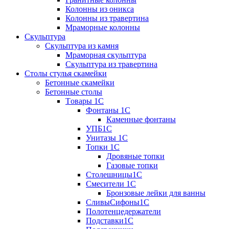
Колонны из оникса
Колонны из травертина
Мраморные колонны
Скульптура
Скульптура из камня
Мраморная скульптура
Скульптура из травертина
Столы стулья скамейки
Бетонные скамейки
Бетонные столы
Tовары 1C
Фонтаны 1C
Каменные фонтаны
УПБ1С
Унитазы 1С
Топки 1С
Дровяные топки
Газовые топки
Столешницы1С
Смесители 1С
Бронзовые лейки для ванны
СливыСифоны1С
Полотенцедержатели
Подставки1С