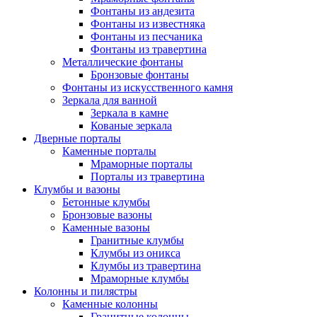
Фонтаны из андезита
Фонтаны из известняка
Фонтаны из песчаника
Фонтаны из травертина
Металлические фонтаны
Бронзовые фонтаны
Фонтаны из искусственного камня
Зеркала для ванной
Зеркала в камне
Кованые зеркала
Дверные порталы
Каменные порталы
Мраморные порталы
Порталы из травертина
Клумбы и вазоны
Бетонные клумбы
Бронзовые вазоны
Каменные вазоны
Гранитные клумбы
Клумбы из оникса
Клумбы из травертина
Мраморные клумбы
Колонны и пилястры
Каменные колонны
Гранитные колонны