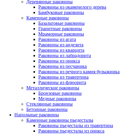
Деревянные раковины
Раковины из окаменелого дерева
Бамбуковые раковины
Каменные раковины
Базальтовые раковины
Гранитные раковины
Мраморные раковины
Раковины из агата
Раковины из андезита
Раковины из кварцита
Раковины из лабрадорита
Раковины из оникса
Раковины из песчаника
Раковины из речного камня булыжника
Раковины из травертина
Раковины из флюорита
Металлические раковины
Бронзовые раковины
Медные раковины
Стеклянные раковины
Бетонные раковины
Напольные раковины
Каменные раковины пьедесталы
Раковины пьедесталы из травертина
Раковины пьедесталы из оникса