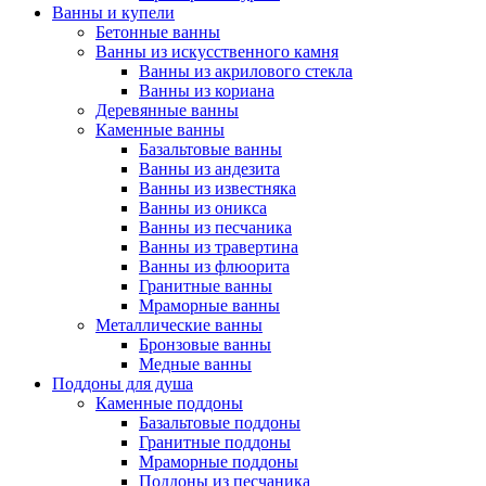
Ванны и купели
Бетонные ванны
Ванны из искусственного камня
Ванны из акрилового стекла
Ванны из кориана
Деревянные ванны
Каменные ванны
Базальтовые ванны
Ванны из андезита
Ванны из известняка
Ванны из оникса
Ванны из песчаника
Ванны из травертина
Ванны из флюорита
Гранитные ванны
Мраморные ванны
Металлические ванны
Бронзовые ванны
Медные ванны
Поддоны для душа
Каменные поддоны
Базальтовые поддоны
Гранитные поддоны
Мраморные поддоны
Поддоны из песчаника