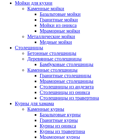
Мойки для кухни
Каменные мойки
Базальтовые мойки
Гранитные мойки
Мойки из оникса
Мраморные мойки
Металлические мойки
Медные мойки
Столешницы
Бетонные столешницы
Деревянные столешницы
Бамбуковые столешницы
Каменные столешницы
Гранитные столешницы
Мраморные столешницы
Столешницы из андезита
Столешницы из оникса
Столешницы из травертина
Курны для хамама
Каменные курны
Базальтовые курны
Гранитные курны
Курны из оникса
Курны из травертина
Мраморные курны