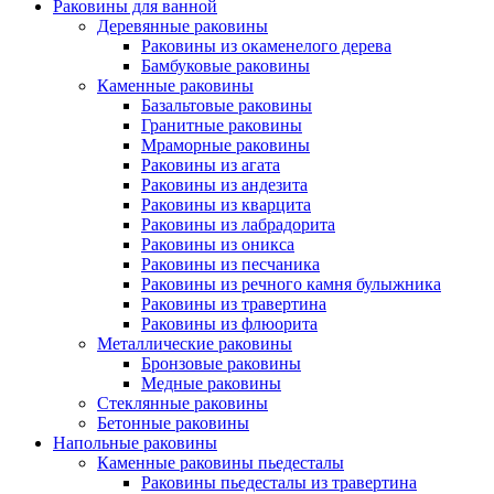
Раковины для ванной
Деревянные раковины
Раковины из окаменелого дерева
Бамбуковые раковины
Каменные раковины
Базальтовые раковины
Гранитные раковины
Мраморные раковины
Раковины из агата
Раковины из андезита
Раковины из кварцита
Раковины из лабрадорита
Раковины из оникса
Раковины из песчаника
Раковины из речного камня булыжника
Раковины из травертина
Раковины из флюорита
Металлические раковины
Бронзовые раковины
Медные раковины
Стеклянные раковины
Бетонные раковины
Напольные раковины
Каменные раковины пьедесталы
Раковины пьедесталы из травертина