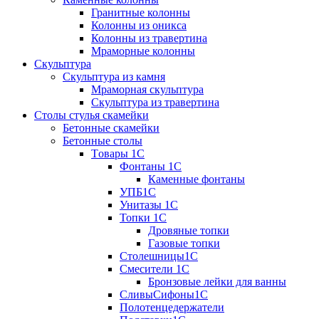
Гранитные колонны
Колонны из оникса
Колонны из травертина
Мраморные колонны
Скульптура
Скульптура из камня
Мраморная скульптура
Скульптура из травертина
Столы стулья скамейки
Бетонные скамейки
Бетонные столы
Tовары 1C
Фонтаны 1C
Каменные фонтаны
УПБ1С
Унитазы 1С
Топки 1С
Дровяные топки
Газовые топки
Столешницы1С
Смесители 1С
Бронзовые лейки для ванны
СливыСифоны1С
Полотенцедержатели