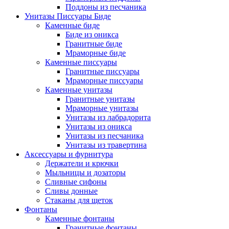
Поддоны из песчаника
Унитазы Писсуары Биде
Каменные биде
Биде из оникса
Гранитные биде
Мраморные биде
Каменные писсуары
Гранитные писсуары
Мраморные писсуары
Каменные унитазы
Гранитные унитазы
Мраморные унитазы
Унитазы из лабрадорита
Унитазы из оникса
Унитазы из песчаника
Унитазы из травертина
Аксессуары и фурнитура
Держатели и крючки
Мыльницы и дозаторы
Сливные сифоны
Сливы донные
Стаканы для щеток
Фонтаны
Каменные фонтаны
Гранитные фонтаны