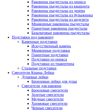
Раковины пьедесталы из оникса
Раковины пьедесталы из кварцита
Раковины пьедесталы из дерева
Раковины пьедесталы из булыжника
Раковины пьедесталы из андезита
Мраморные раковины пьедесталы
Гранитные раковины пьедесталы
Базальтовые раковины пьедесталы
Подставки под раковину
Каменные подставки
Искусственный камень
Мраморные подставки
Гранитные подставки
Подставки из оникса
Подставки из травертина
Стальные подставки
Смесители Краны Лейки
Душевые лейки
Бронзовые лейки для душа
Смесители для раковин
Бронзовые смесители
Золотые смесители
Медные смесители
Хромовые смесители
Черные смесители