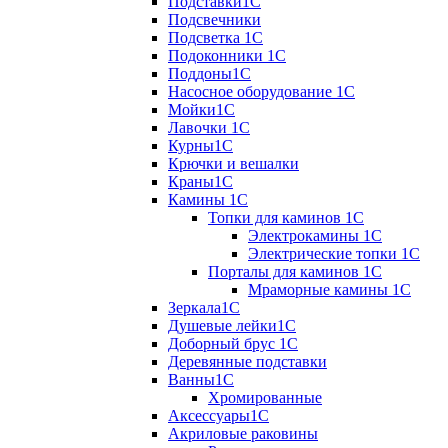
Подставки1С
Подсвечники
Подсветка 1С
Подоконники 1С
Поддоны1С
Насосное оборудование 1С
Мойки1С
Лавочки 1С
Курны1С
Крючки и вешалки
Краны1С
Камины 1C
Топки для каминов 1C
Электрокамины 1С
Электрические топки 1C
Порталы для каминов 1С
Мраморные камины 1C
Зеркала1С
Душевые лейки1С
Доборный брус 1С
Деревянные подставки
Ванны1С
Хромированные
Аксессуары1С
Акриловые раковины