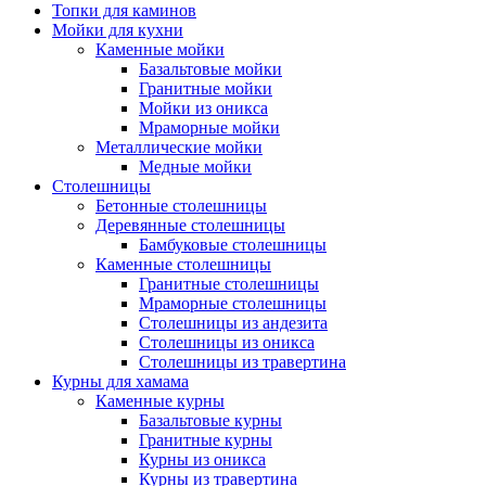
Топки для каминов
Мойки для кухни
Каменные мойки
Базальтовые мойки
Гранитные мойки
Мойки из оникса
Мраморные мойки
Металлические мойки
Медные мойки
Столешницы
Бетонные столешницы
Деревянные столешницы
Бамбуковые столешницы
Каменные столешницы
Гранитные столешницы
Мраморные столешницы
Столешницы из андезита
Столешницы из оникса
Столешницы из травертина
Курны для хамама
Каменные курны
Базальтовые курны
Гранитные курны
Курны из оникса
Курны из травертина