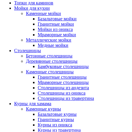
Топки для каминов
Мойки для кухни
Каменные мойки
Базальтовые мойки
Гранитные мойки
Мойки из оникса
Мраморные мойки
Металлические мойки
Медные мойки
Столешницы
Бетонные столешницы
Деревянные столешницы
Бамбуковые столешницы
Каменные столешницы
Гранитные столешницы
Мраморные столешницы
Столешницы из андезита
Столешницы из оникса
Столешницы из травертина
Курны для хамама
Каменные курны
Базальтовые курны
Гранитные курны
Курны из оникса
Курны из травертина