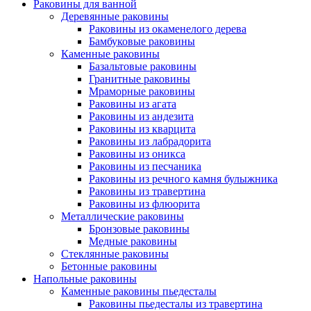
Раковины для ванной
Деревянные раковины
Раковины из окаменелого дерева
Бамбуковые раковины
Каменные раковины
Базальтовые раковины
Гранитные раковины
Мраморные раковины
Раковины из агата
Раковины из андезита
Раковины из кварцита
Раковины из лабрадорита
Раковины из оникса
Раковины из песчаника
Раковины из речного камня булыжника
Раковины из травертина
Раковины из флюорита
Металлические раковины
Бронзовые раковины
Медные раковины
Стеклянные раковины
Бетонные раковины
Напольные раковины
Каменные раковины пьедесталы
Раковины пьедесталы из травертина