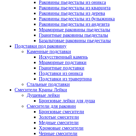
Раковины пьедесталы из оникса
Раковины пьедесталы из кварцита
Раковины пьедесталы из дерева
Раковины пьедесталы из булыжника
Раковины пьедесталы из андезита
Мраморные раковины пьедесталы
Гранитные раковины пьедесталы
Базальтовые раковины пьедесталы
Подставки под раковину
Каменные подставки
Искусственный камень
Мраморные подставки
Гранитные подставки
Подставки из оникса
Подставки из травертина
Стальные подставки
Смесители Краны Лейки
Душевые лейки
Бронзовые лейки для душа
Смесители для раковин
Бронзовые смесители
Золотые смесители
Медные смесители
Хромовые смесители
Черные смесители