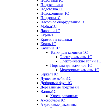
Подставки1С
Подсвечники
Подсветка 1С
Подоконники 1С
Поддоны1С
Насосное оборудование 1С
Мойки1С
Лавочки 1С
Курны1С
Крючки и вешалки
Краны1С
Камины 1C
Топки для каминов 1C
Электрокамины 1С
Электрические топки 1C
Порталы для каминов 1С
Мраморные камины 1C
Зеркала1С
Душевые лейки1С
Доборный брус 1С
Деревянные подставки
Ванны1С
Хромированные
Аксессуары1С
Акриловые раковины