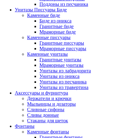
Поддоны из песчаника
Унитазы Писсуары Биде
Каменные биде
Биде из оникса
Гранитные биде
Мраморные биде
Каменные писсуары
Гранитные писсуары
Мраморные писсуары
Каменные унитазы
Гранитные унитазы
Мраморные унитазы
Унитазы из лабрадорита
Унитазы из оникса
Унитазы из песчаника
Унитазы из травертина
Аксессуары и фурнитура
Держатели и крючки
Мыльницы и дозаторы
Сливные сифоны
Сливы донные
Стаканы для щеток
Фонтаны
Каменные фонтаны
Гранитные фонтаны