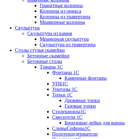
Гранитные колонны
Колонны из оникса
Колонны из травертина
Мраморные колонны
Скульптура
Скульптура из камня
Мраморная скульптура
Скульптура из травертина
Столы стулья скамейки
Бетонные скамейки
Бетонные столы
Tовары 1C
Фонтаны 1C
Каменные фонтаны
УПБ1С
Унитазы 1С
Топки 1С
Дровяные топки
Газовые топки
Столешницы1С
Смесители 1С
Бронзовые лейки для ванны
СливыСифоны1С
Полотенцедержатели