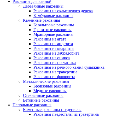
Раковины для ванной
Деревянные раковины
Раковины из окаменелого дерева
Бамбуковые раковины
Каменные раковины
Базальтовые раковины
Гранитные раковины
Мраморные раковины
Раковины из агата
Раковины из андезита
Раковины из кварцита
Раковины из лабрадорита
Раковины из оникса
Раковины из песчаника
Раковины из речного камня булыжника
Раковины из травертина
Раковины из флюорита
Металлические раковины
Бронзовые раковины
Медные раковины
Стеклянные раковины
Бетонные раковины
Напольные раковины
Каменные раковины пьедесталы
Раковины пьедесталы из травертина