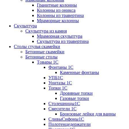
Гранитные колонны
Колонны из оникса
Колонны из травертина
Мраморные колонны
Скульптура
Скульптура из камня
Мраморная скульптура
Скульптура из травертина
Столы стулья скамейки
Бетонные скамейки
Бетонные столы
Tовары 1C
Фонтаны 1C
Каменные фонтаны
УПБ1С
Унитазы 1С
Топки 1С
Дровяные топки
Газовые топки
Столешницы1С
Смесители 1С
Бронзовые лейки для ванны
СливыСифоны1С
Полотенцедержатели