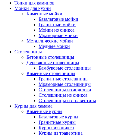
Топки для каминов
Мойки для кухни
Каменные мойки
Базальтовые мойки
Гранитные мойки
Мойки из оникса
Мраморные мойки
Металлические мойки
Медные мойки
Столешницы
Бетонные столешницы
Деревянные столешницы
Бамбуковые столешницы
Каменные столешницы
Гранитные столешницы
Мраморные столешницы
Столешницы из андезита
Столешницы из оникса
Столешницы из травертина
Курны для хамама
Каменные курны
Базальтовые курны
Гранитные курны
Курны из оникса
Курны из травертина