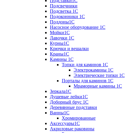
Подставки1С
Подсвечники
Подсветка 1С
Подоконники 1С
Поддоны1С
Насосное оборудование 1С
Мойки1С
Лавочки 1С
Курны1С
Крючки и вешалки
Краны1С
Камины 1C
Топки для каминов 1C
Электрокамины 1С
Электрические топки 1C
Порталы для каминов 1С
Мраморные камины 1C
Зеркала1С
Душевые лейки1С
Доборный брус 1С
Деревянные подставки
Ванны1С
Хромированные
Аксессуары1С
Акриловые раковины