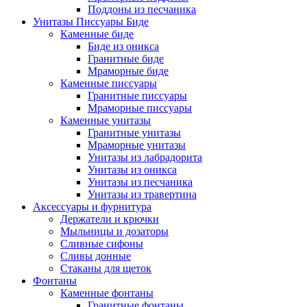
Поддоны из песчаника
Унитазы Писсуары Биде
Каменные биде
Биде из оникса
Гранитные биде
Мраморные биде
Каменные писсуары
Гранитные писсуары
Мраморные писсуары
Каменные унитазы
Гранитные унитазы
Мраморные унитазы
Унитазы из лабрадорита
Унитазы из оникса
Унитазы из песчаника
Унитазы из травертина
Аксессуары и фурнитура
Держатели и крючки
Мыльницы и дозаторы
Сливные сифоны
Сливы донные
Стаканы для щеток
Фонтаны
Каменные фонтаны
Гранитные фонтаны