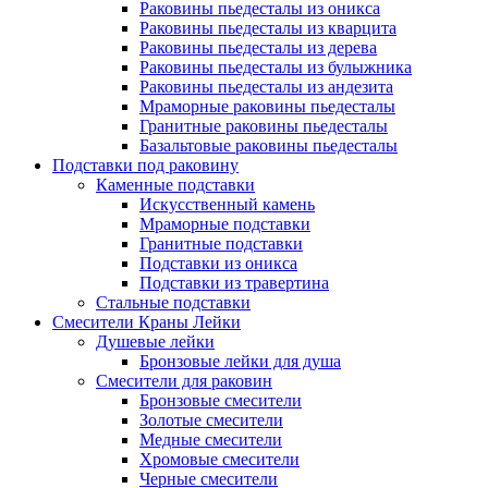
Раковины пьедесталы из оникса
Раковины пьедесталы из кварцита
Раковины пьедесталы из дерева
Раковины пьедесталы из булыжника
Раковины пьедесталы из андезита
Мраморные раковины пьедесталы
Гранитные раковины пьедесталы
Базальтовые раковины пьедесталы
Подставки под раковину
Каменные подставки
Искусственный камень
Мраморные подставки
Гранитные подставки
Подставки из оникса
Подставки из травертина
Стальные подставки
Смесители Краны Лейки
Душевые лейки
Бронзовые лейки для душа
Смесители для раковин
Бронзовые смесители
Золотые смесители
Медные смесители
Хромовые смесители
Черные смесители