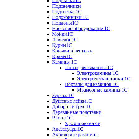
Подставки1С
Подсвечники
Подсветка 1С
Подоконники 1С
Поддоны1С
Насосное оборудование 1С
Мойки1С
Лавочки 1С
Курны1С
Крючки и вешалки
Краны1С
Камины 1C
Топки для каминов 1C
Электрокамины 1С
Электрические топки 1C
Порталы для каминов 1С
Мраморные камины 1C
Зеркала1С
Душевые лейки1С
Доборный брус 1С
Деревянные подставки
Ванны1С
Хромированные
Аксессуары1С
Акриловые раковины