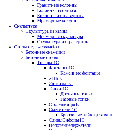
Гранитные колонны
Колонны из оникса
Колонны из травертина
Мраморные колонны
Скульптура
Скульптура из камня
Мраморная скульптура
Скульптура из травертина
Столы стулья скамейки
Бетонные скамейки
Бетонные столы
Tовары 1C
Фонтаны 1C
Каменные фонтаны
УПБ1С
Унитазы 1С
Топки 1С
Дровяные топки
Газовые топки
Столешницы1С
Смесители 1С
Бронзовые лейки для ванны
СливыСифоны1С
Полотенцедержатели