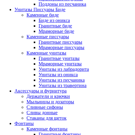
Поддоны из песчаника
Унитазы Писсуары Биде
Каменные биде
Биде из оникса
Гранитные биде
Мраморные биде
Каменные писсуары
Гранитные писсуары
Мраморные писсуары
Каменные унитазы
Гранитные унитазы
Мраморные унитазы
Унитазы из лабрадорита
Унитазы из оникса
Унитазы из песчаника
Унитазы из травертина
Аксессуары и фурнитура
Держатели и крючки
Мыльницы и дозаторы
Сливные сифоны
Сливы донные
Стаканы для щеток
Фонтаны
Каменные фонтаны
Гранитные фонтаны