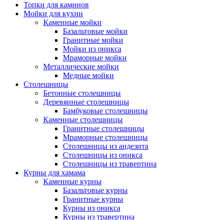
Топки для каминов
Мойки для кухни
Каменные мойки
Базальтовые мойки
Гранитные мойки
Мойки из оникса
Мраморные мойки
Металлические мойки
Медные мойки
Столешницы
Бетонные столешницы
Деревянные столешницы
Бамбуковые столешницы
Каменные столешницы
Гранитные столешницы
Мраморные столешницы
Столешницы из андезита
Столешницы из оникса
Столешницы из травертина
Курны для хамама
Каменные курны
Базальтовые курны
Гранитные курны
Курны из оникса
Курны из травертина