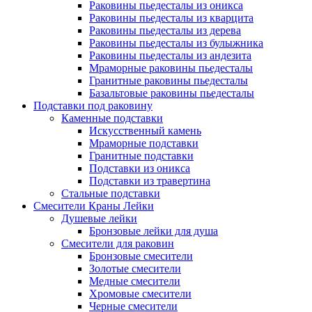
Раковины пьедесталы из оникса
Раковины пьедесталы из кварцита
Раковины пьедесталы из дерева
Раковины пьедесталы из булыжника
Раковины пьедесталы из андезита
Мраморные раковины пьедесталы
Гранитные раковины пьедесталы
Базальтовые раковины пьедесталы
Подставки под раковину
Каменные подставки
Искусственный камень
Мраморные подставки
Гранитные подставки
Подставки из оникса
Подставки из травертина
Стальные подставки
Смесители Краны Лейки
Душевые лейки
Бронзовые лейки для душа
Смесители для раковин
Бронзовые смесители
Золотые смесители
Медные смесители
Хромовые смесители
Черные смесители