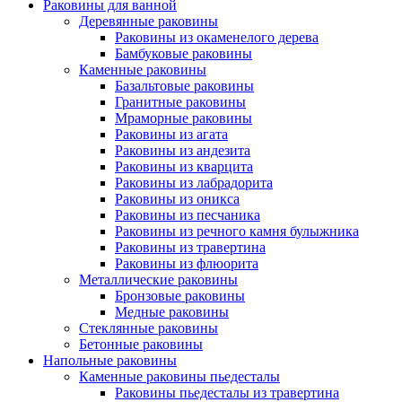
Раковины для ванной
Деревянные раковины
Раковины из окаменелого дерева
Бамбуковые раковины
Каменные раковины
Базальтовые раковины
Гранитные раковины
Мраморные раковины
Раковины из агата
Раковины из андезита
Раковины из кварцита
Раковины из лабрадорита
Раковины из оникса
Раковины из песчаника
Раковины из речного камня булыжника
Раковины из травертина
Раковины из флюорита
Металлические раковины
Бронзовые раковины
Медные раковины
Стеклянные раковины
Бетонные раковины
Напольные раковины
Каменные раковины пьедесталы
Раковины пьедесталы из травертина