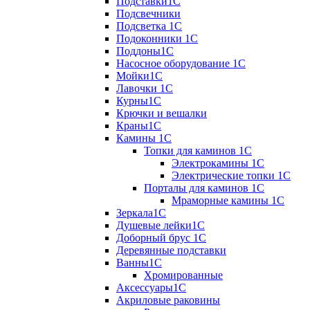
Подставки1С
Подсвечники
Подсветка 1С
Подоконники 1С
Поддоны1С
Насосное оборудование 1С
Мойки1С
Лавочки 1С
Курны1С
Крючки и вешалки
Краны1С
Камины 1C
Топки для каминов 1C
Электрокамины 1С
Электрические топки 1C
Порталы для каминов 1С
Мраморные камины 1C
Зеркала1С
Душевые лейки1С
Доборный брус 1С
Деревянные подставки
Ванны1С
Хромированные
Аксессуары1С
Акриловые раковины