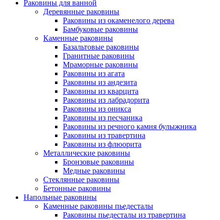
Раковины для ванной
Деревянные раковины
Раковины из окаменелого дерева
Бамбуковые раковины
Каменные раковины
Базальтовые раковины
Гранитные раковины
Мраморные раковины
Раковины из агата
Раковины из андезита
Раковины из кварцита
Раковины из лабрадорита
Раковины из оникса
Раковины из песчаника
Раковины из речного камня булыжника
Раковины из травертина
Раковины из флюорита
Металлические раковины
Бронзовые раковины
Медные раковины
Стеклянные раковины
Бетонные раковины
Напольные раковины
Каменные раковины пьедесталы
Раковины пьедесталы из травертина