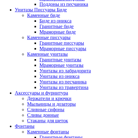
Поддоны из песчаника
Унитазы Писсуары Биде
Каменные биде
Биде из оникса
Гранитные биде
Мраморные биде
Каменные писсуары
Гранитные писсуары
Мраморные писсуары
Каменные унитазы
Гранитные унитазы
Мраморные унитазы
Унитазы из лабрадорита
Унитазы из оникса
Унитазы из песчаника
Унитазы из травертина
Аксессуары и фурнитура
Держатели и крючки
Мыльницы и дозаторы
Сливные сифоны
Сливы донные
Стаканы для щеток
Фонтаны
Каменные фонтаны
Гранитные фонтаны