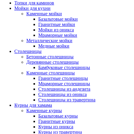
Топки для каминов
Мойки для кухни
Каменные мойки
Базальтовые мойки
Гранитные мойки
Мойки из оникса
Мраморные мойки
Металлические мойки
Медные мойки
Столешницы
Бетонные столешницы
Деревянные столешницы
Бамбуковые столешницы
Каменные столешницы
Гранитные столешницы
Мраморные столешницы
Столешницы из андезита
Столешницы из оникса
Столешницы из травертина
Курны для хамама
Каменные курны
Базальтовые курны
Гранитные курны
Курны из оникса
Курны из травертина