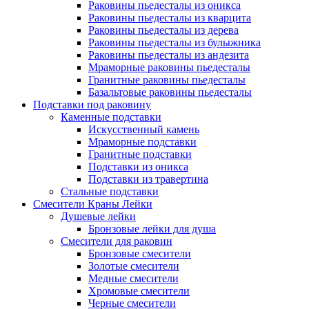
Раковины пьедесталы из оникса
Раковины пьедесталы из кварцита
Раковины пьедесталы из дерева
Раковины пьедесталы из булыжника
Раковины пьедесталы из андезита
Мраморные раковины пьедесталы
Гранитные раковины пьедесталы
Базальтовые раковины пьедесталы
Подставки под раковину
Каменные подставки
Искусственный камень
Мраморные подставки
Гранитные подставки
Подставки из оникса
Подставки из травертина
Стальные подставки
Смесители Краны Лейки
Душевые лейки
Бронзовые лейки для душа
Смесители для раковин
Бронзовые смесители
Золотые смесители
Медные смесители
Хромовые смесители
Черные смесители