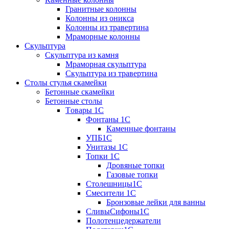
Гранитные колонны
Колонны из оникса
Колонны из травертина
Мраморные колонны
Скульптура
Скульптура из камня
Мраморная скульптура
Скульптура из травертина
Столы стулья скамейки
Бетонные скамейки
Бетонные столы
Tовары 1C
Фонтаны 1C
Каменные фонтаны
УПБ1С
Унитазы 1С
Топки 1С
Дровяные топки
Газовые топки
Столешницы1С
Смесители 1С
Бронзовые лейки для ванны
СливыСифоны1С
Полотенцедержатели