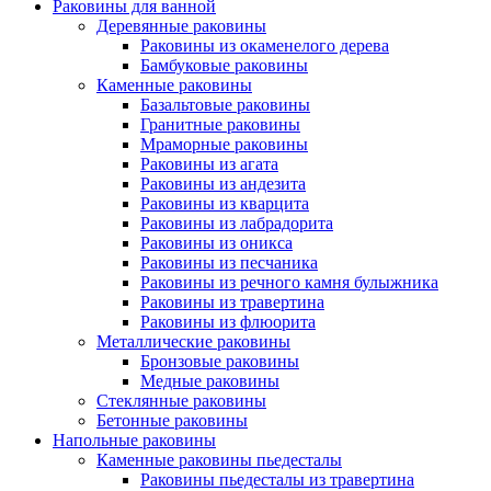
Раковины для ванной
Деревянные раковины
Раковины из окаменелого дерева
Бамбуковые раковины
Каменные раковины
Базальтовые раковины
Гранитные раковины
Мраморные раковины
Раковины из агата
Раковины из андезита
Раковины из кварцита
Раковины из лабрадорита
Раковины из оникса
Раковины из песчаника
Раковины из речного камня булыжника
Раковины из травертина
Раковины из флюорита
Металлические раковины
Бронзовые раковины
Медные раковины
Стеклянные раковины
Бетонные раковины
Напольные раковины
Каменные раковины пьедесталы
Раковины пьедесталы из травертина