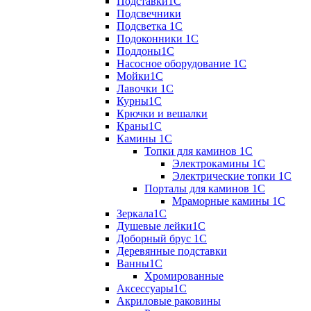
Подставки1С
Подсвечники
Подсветка 1С
Подоконники 1С
Поддоны1С
Насосное оборудование 1С
Мойки1С
Лавочки 1С
Курны1С
Крючки и вешалки
Краны1С
Камины 1C
Топки для каминов 1C
Электрокамины 1С
Электрические топки 1C
Порталы для каминов 1С
Мраморные камины 1C
Зеркала1С
Душевые лейки1С
Доборный брус 1С
Деревянные подставки
Ванны1С
Хромированные
Аксессуары1С
Акриловые раковины