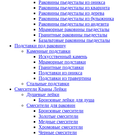
Раковины пьедесталы из оникса
Раковины пьедесталы из кварцита
Раковины пьедесталы из дерева
Раковины пьедесталы из булыжника
Раковины пьедесталы из андезита
Мраморные раковины пьедесталы
Гранитные раковины пьедесталы
Базальтовые раковины пьедесталы
Подставки под раковину
Каменные подставки
Искусственный камень
Мраморные подставки
Гранитные подставки
Подставки из оникса
Подставки из травертина
Стальные подставки
Смесители Краны Лейки
Душевые лейки
Бронзовые лейки для душа
Смесители для раковин
Бронзовые смесители
Золотые смесители
Медные смесители
Хромовые смесители
Черные смесители