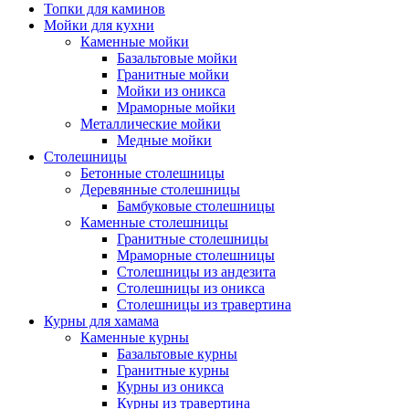
Топки для каминов
Мойки для кухни
Каменные мойки
Базальтовые мойки
Гранитные мойки
Мойки из оникса
Мраморные мойки
Металлические мойки
Медные мойки
Столешницы
Бетонные столешницы
Деревянные столешницы
Бамбуковые столешницы
Каменные столешницы
Гранитные столешницы
Мраморные столешницы
Столешницы из андезита
Столешницы из оникса
Столешницы из травертина
Курны для хамама
Каменные курны
Базальтовые курны
Гранитные курны
Курны из оникса
Курны из травертина