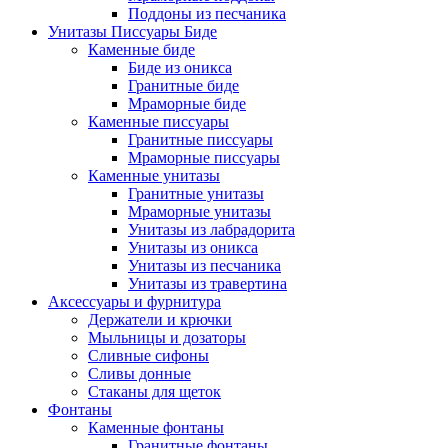
Поддоны из песчаника
Унитазы Писсуары Биде
Каменные биде
Биде из оникса
Гранитные биде
Мраморные биде
Каменные писсуары
Гранитные писсуары
Мраморные писсуары
Каменные унитазы
Гранитные унитазы
Мраморные унитазы
Унитазы из лабрадорита
Унитазы из оникса
Унитазы из песчаника
Унитазы из травертина
Аксессуары и фурнитура
Держатели и крючки
Мыльницы и дозаторы
Сливные сифоны
Сливы донные
Стаканы для щеток
Фонтаны
Каменные фонтаны
Гранитные фонтаны