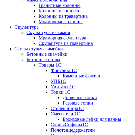
Гранитные колонны
Колонны из оникса
Колонны из травертина
Мраморные колонны
Скульптура
Скульптура из камня
Мраморная скульптура
Скульптура из травертина
Столы стулья скамейки
Бетонные скамейки
Бетонные столы
Tовары 1C
Фонтаны 1C
Каменные фонтаны
УПБ1С
Унитазы 1С
Топки 1С
Дровяные топки
Газовые топки
Столешницы1С
Смесители 1С
Бронзовые лейки для ванны
СливыСифоны1С
Полотенцедержатели