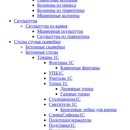
Колонны из оникса
Колонны из травертина
Мраморные колонны
Скульптура
Скульптура из камня
Мраморная скульптура
Скульптура из травертина
Столы стулья скамейки
Бетонные скамейки
Бетонные столы
Tовары 1C
Фонтаны 1C
Каменные фонтаны
УПБ1С
Унитазы 1С
Топки 1С
Дровяные топки
Газовые топки
Столешницы1С
Смесители 1С
Бронзовые лейки для ванны
СливыСифоны1С
Полотенцедержатели
Подставки1С