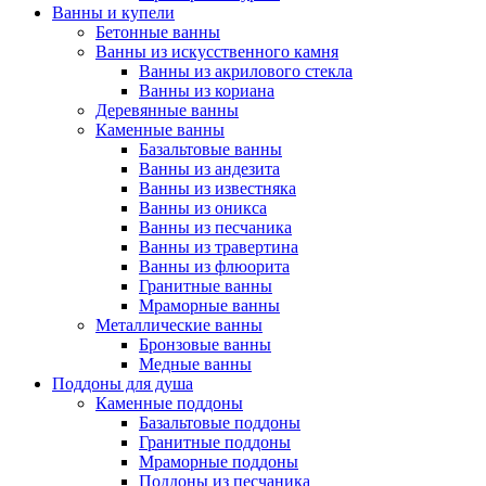
Ванны и купели
Бетонные ванны
Ванны из искусственного камня
Ванны из акрилового стекла
Ванны из кориана
Деревянные ванны
Каменные ванны
Базальтовые ванны
Ванны из андезита
Ванны из известняка
Ванны из оникса
Ванны из песчаника
Ванны из травертина
Ванны из флюорита
Гранитные ванны
Мраморные ванны
Металлические ванны
Бронзовые ванны
Медные ванны
Поддоны для душа
Каменные поддоны
Базальтовые поддоны
Гранитные поддоны
Мраморные поддоны
Поддоны из песчаника