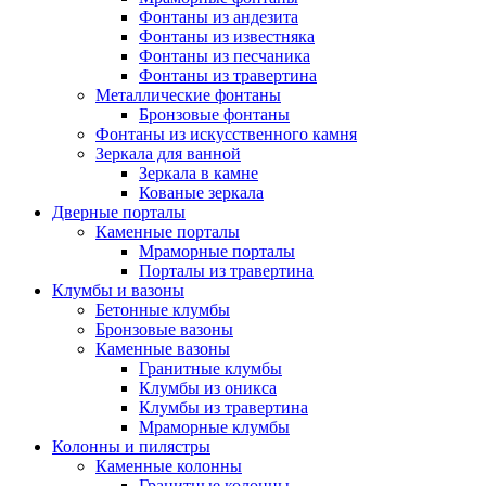
Фонтаны из андезита
Фонтаны из известняка
Фонтаны из песчаника
Фонтаны из травертина
Металлические фонтаны
Бронзовые фонтаны
Фонтаны из искусственного камня
Зеркала для ванной
Зеркала в камне
Кованые зеркала
Дверные порталы
Каменные порталы
Мраморные порталы
Порталы из травертина
Клумбы и вазоны
Бетонные клумбы
Бронзовые вазоны
Каменные вазоны
Гранитные клумбы
Клумбы из оникса
Клумбы из травертина
Мраморные клумбы
Колонны и пилястры
Каменные колонны
Гранитные колонны