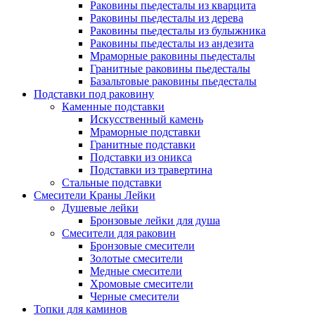
Раковины пьедесталы из кварцита
Раковины пьедесталы из дерева
Раковины пьедесталы из булыжника
Раковины пьедесталы из андезита
Мраморные раковины пьедесталы
Гранитные раковины пьедесталы
Базальтовые раковины пьедесталы
Подставки под раковину
Каменные подставки
Искусственный камень
Мраморные подставки
Гранитные подставки
Подставки из оникса
Подставки из травертина
Стальные подставки
Смесители Краны Лейки
Душевые лейки
Бронзовые лейки для душа
Смесители для раковин
Бронзовые смесители
Золотые смесители
Медные смесители
Хромовые смесители
Черные смесители
Топки для каминов