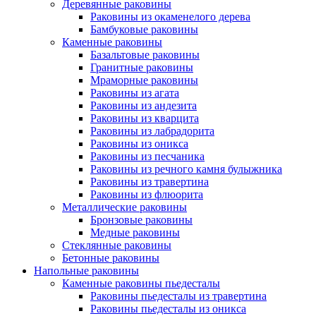
Деревянные раковины
Раковины из окаменелого дерева
Бамбуковые раковины
Каменные раковины
Базальтовые раковины
Гранитные раковины
Мраморные раковины
Раковины из агата
Раковины из андезита
Раковины из кварцита
Раковины из лабрадорита
Раковины из оникса
Раковины из песчаника
Раковины из речного камня булыжника
Раковины из травертина
Раковины из флюорита
Металлические раковины
Бронзовые раковины
Медные раковины
Стеклянные раковины
Бетонные раковины
Напольные раковины
Каменные раковины пьедесталы
Раковины пьедесталы из травертина
Раковины пьедесталы из оникса