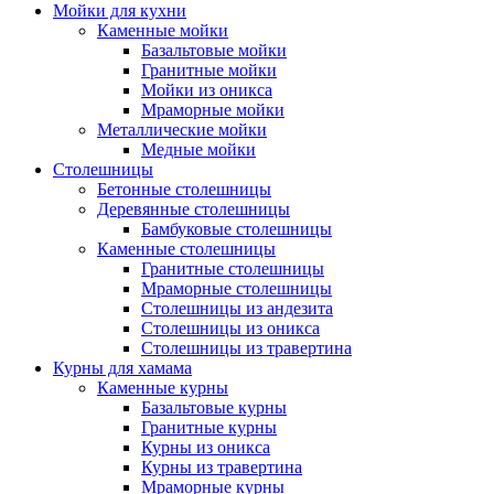
Мойки для кухни
Каменные мойки
Базальтовые мойки
Гранитные мойки
Мойки из оникса
Мраморные мойки
Металлические мойки
Медные мойки
Столешницы
Бетонные столешницы
Деревянные столешницы
Бамбуковые столешницы
Каменные столешницы
Гранитные столешницы
Мраморные столешницы
Столешницы из андезита
Столешницы из оникса
Столешницы из травертина
Курны для хамама
Каменные курны
Базальтовые курны
Гранитные курны
Курны из оникса
Курны из травертина
Мраморные курны