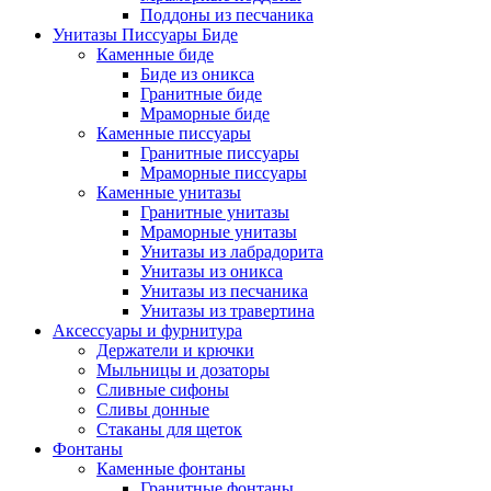
Поддоны из песчаника
Унитазы Писсуары Биде
Каменные биде
Биде из оникса
Гранитные биде
Мраморные биде
Каменные писсуары
Гранитные писсуары
Мраморные писсуары
Каменные унитазы
Гранитные унитазы
Мраморные унитазы
Унитазы из лабрадорита
Унитазы из оникса
Унитазы из песчаника
Унитазы из травертина
Аксессуары и фурнитура
Держатели и крючки
Мыльницы и дозаторы
Сливные сифоны
Сливы донные
Стаканы для щеток
Фонтаны
Каменные фонтаны
Гранитные фонтаны