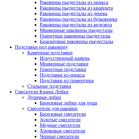
Раковины пьедесталы из оникса
Раковины пьедесталы из кварцита
Раковины пьедесталы из дерева
Раковины пьедесталы из булыжника
Раковины пьедесталы из андезита
Мраморные раковины пьедесталы
Гранитные раковины пьедесталы
Базальтовые раковины пьедесталы
Подставки под раковину
Каменные подставки
Искусственный камень
Мраморные подставки
Гранитные подставки
Подставки из оникса
Подставки из травертина
Стальные подставки
Смесители Краны Лейки
Душевые лейки
Бронзовые лейки для душа
Смесители для раковин
Бронзовые смесители
Золотые смесители
Медные смесители
Хромовые смесители
Черные смесители