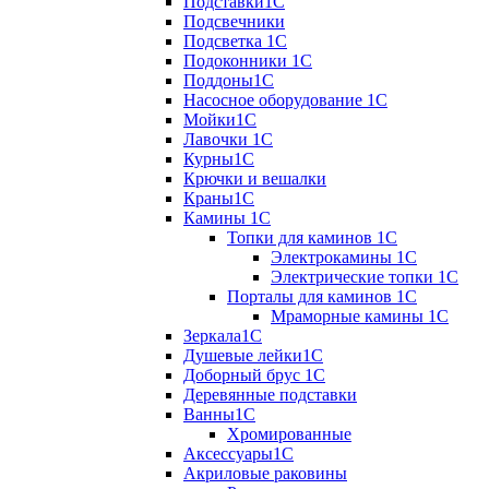
Подставки1С
Подсвечники
Подсветка 1С
Подоконники 1С
Поддоны1С
Насосное оборудование 1С
Мойки1С
Лавочки 1С
Курны1С
Крючки и вешалки
Краны1С
Камины 1C
Топки для каминов 1C
Электрокамины 1С
Электрические топки 1C
Порталы для каминов 1С
Мраморные камины 1C
Зеркала1С
Душевые лейки1С
Доборный брус 1С
Деревянные подставки
Ванны1С
Хромированные
Аксессуары1С
Акриловые раковины