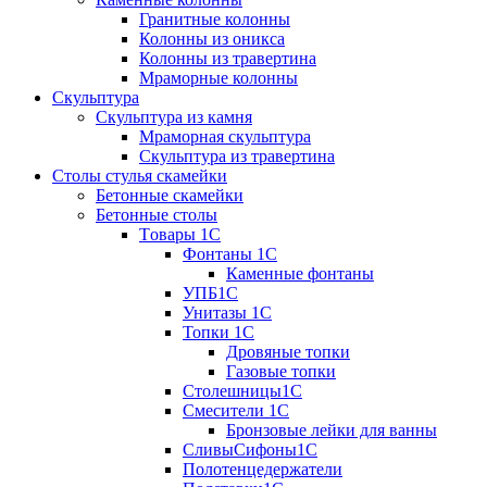
Гранитные колонны
Колонны из оникса
Колонны из травертина
Мраморные колонны
Скульптура
Скульптура из камня
Мраморная скульптура
Скульптура из травертина
Столы стулья скамейки
Бетонные скамейки
Бетонные столы
Tовары 1C
Фонтаны 1C
Каменные фонтаны
УПБ1С
Унитазы 1С
Топки 1С
Дровяные топки
Газовые топки
Столешницы1С
Смесители 1С
Бронзовые лейки для ванны
СливыСифоны1С
Полотенцедержатели