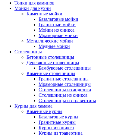
Топки для каминов
Мойки для кухни
Каменные мойки
Базальтовые мойки
Гранитные мойки
Мойки из оникса
Мраморные мойки
Металлические мойки
Медные мойки
Столешницы
Бетонные столешницы
Деревянные столешницы
Бамбуковые столешницы
Каменные столешницы
Гранитные столешницы
Мраморные столешницы
Столешницы из андезита
Столешницы из оникса
Столешницы из травертина
Курны для хамама
Каменные курны
Базальтовые курны
Гранитные курны
Курны из оникса
Курны из травертина