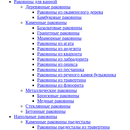
Раковины для ванной
Деревянные раковины
Раковины из окаменелого дерева
Бамбуковые раковины
Каменные раковины
Базальтовые раковины
Гранитные раковины
Мраморные раковины
Раковины из агата
Раковины из андезита
Раковины из кварцита
Раковины из лабрадорита
Раковины из оникса
Раковины из песчаника
Раковины из речного камня булыжника
Раковины из травертина
Раковины из флюорита
Металлические раковины
Бронзовые раковины
Медные раковины
Стеклянные раковины
Бетонные раковины
Напольные раковины
Каменные раковины пьедесталы
Раковины пьедесталы из травертина