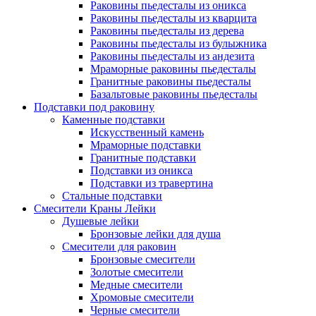
Раковины пьедесталы из оникса
Раковины пьедесталы из кварцита
Раковины пьедесталы из дерева
Раковины пьедесталы из булыжника
Раковины пьедесталы из андезита
Мраморные раковины пьедесталы
Гранитные раковины пьедесталы
Базальтовые раковины пьедесталы
Подставки под раковину
Каменные подставки
Искусственный камень
Мраморные подставки
Гранитные подставки
Подставки из оникса
Подставки из травертина
Стальные подставки
Смесители Краны Лейки
Душевые лейки
Бронзовые лейки для душа
Смесители для раковин
Бронзовые смесители
Золотые смесители
Медные смесители
Хромовые смесители
Черные смесители