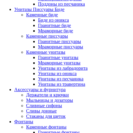
Поддоны из песчаника
Унитазы Писсуары Биде
Каменные биде
Биде из оникса
Гранитные биде
Мраморные биде
Каменные писсуары
Гранитные писсуары
Мраморные писсуары
Каменные унитазы
Гранитные унитазы
Мраморные унитазы
Унитазы из лабрадорита
Унитазы из оникса
Унитазы из песчаника
Унитазы из травертина
Аксессуары и фурнитура
Держатели и крючки
Мыльницы и дозаторы
Сливные сифоны
Сливы донные
Стаканы для щеток
Фонтаны
Каменные фонтаны
Гранитные фонтаны