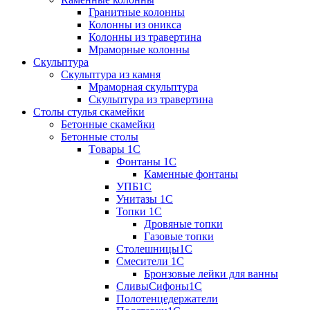
Гранитные колонны
Колонны из оникса
Колонны из травертина
Мраморные колонны
Скульптура
Скульптура из камня
Мраморная скульптура
Скульптура из травертина
Столы стулья скамейки
Бетонные скамейки
Бетонные столы
Tовары 1C
Фонтаны 1C
Каменные фонтаны
УПБ1С
Унитазы 1С
Топки 1С
Дровяные топки
Газовые топки
Столешницы1С
Смесители 1С
Бронзовые лейки для ванны
СливыСифоны1С
Полотенцедержатели