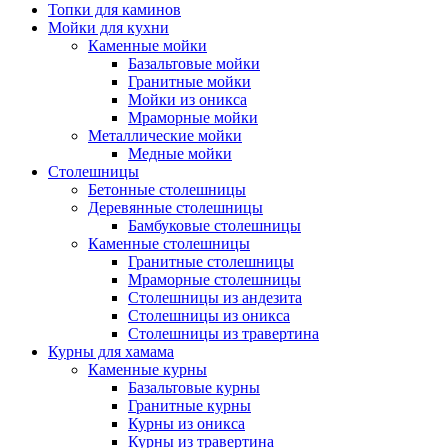
Топки для каминов
Мойки для кухни
Каменные мойки
Базальтовые мойки
Гранитные мойки
Мойки из оникса
Мраморные мойки
Металлические мойки
Медные мойки
Столешницы
Бетонные столешницы
Деревянные столешницы
Бамбуковые столешницы
Каменные столешницы
Гранитные столешницы
Мраморные столешницы
Столешницы из андезита
Столешницы из оникса
Столешницы из травертина
Курны для хамама
Каменные курны
Базальтовые курны
Гранитные курны
Курны из оникса
Курны из травертина