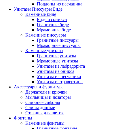
Поддоны из песчаника
Унитазы Писсуары Биде
Каменные биде
Биде из оникса
Гранитные биде
Мраморные биде
Каменные писсуары
Гранитные писсуары
Мраморные писсуары
Каменные унитазы
Гранитные унитазы
Мраморные унитазы
Унитазы из лабрадорита
Унитазы из оникса
Унитазы из песчаника
Унитазы из травертина
Аксессуары и фурнитура
Держатели и крючки
Мыльницы и дозаторы
Сливные сифоны
Сливы донные
Стаканы для щеток
Фонтаны
Каменные фонтаны
Гранитные фонтаны