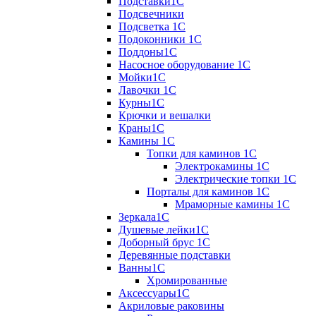
Подставки1С
Подсвечники
Подсветка 1С
Подоконники 1С
Поддоны1С
Насосное оборудование 1С
Мойки1С
Лавочки 1С
Курны1С
Крючки и вешалки
Краны1С
Камины 1C
Топки для каминов 1C
Электрокамины 1С
Электрические топки 1C
Порталы для каминов 1С
Мраморные камины 1C
Зеркала1С
Душевые лейки1С
Доборный брус 1С
Деревянные подставки
Ванны1С
Хромированные
Аксессуары1С
Акриловые раковины