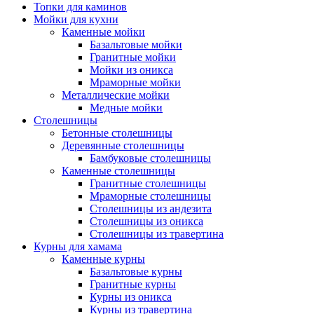
Топки для каминов
Мойки для кухни
Каменные мойки
Базальтовые мойки
Гранитные мойки
Мойки из оникса
Мраморные мойки
Металлические мойки
Медные мойки
Столешницы
Бетонные столешницы
Деревянные столешницы
Бамбуковые столешницы
Каменные столешницы
Гранитные столешницы
Мраморные столешницы
Столешницы из андезита
Столешницы из оникса
Столешницы из травертина
Курны для хамама
Каменные курны
Базальтовые курны
Гранитные курны
Курны из оникса
Курны из травертина