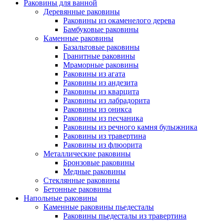
Раковины для ванной
Деревянные раковины
Раковины из окаменелого дерева
Бамбуковые раковины
Каменные раковины
Базальтовые раковины
Гранитные раковины
Мраморные раковины
Раковины из агата
Раковины из андезита
Раковины из кварцита
Раковины из лабрадорита
Раковины из оникса
Раковины из песчаника
Раковины из речного камня булыжника
Раковины из травертина
Раковины из флюорита
Металлические раковины
Бронзовые раковины
Медные раковины
Стеклянные раковины
Бетонные раковины
Напольные раковины
Каменные раковины пьедесталы
Раковины пьедесталы из травертина