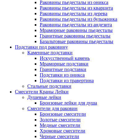
Раковины пьедесталы из оникса
Раковины пьедесталы из кварцита
Раковины пьедесталы из дерева
Раковины пьедесталы из булыжника
Раковины пьедесталы из андезита
Мраморные раковины пьедесталы
Гранитные раковины пьедесталы
Базальтовые раковины пьедесталы
Подставки под раковину
Каменные подставки
Искусственный камень
Мраморные подставки
Гранитные подставки
Подставки из оникса
Подставки из травертина
Стальные подставки
Смесители Краны Лейки
Душевые лейки
Бронзовые лейки для душа
Смесители для раковин
Бронзовые смесители
Золотые смесители
Медные смесители
Хромовые смесители
Черные смесители