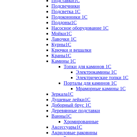
Подставки1С
Подсвечники
Подсветка 1С
Подоконники 1С
Поддоны1С
Насосное оборудование 1С
Мойки1С
Лавочки 1С
Курны1С
Крючки и вешалки
Краны1С
Камины 1C
Топки для каминов 1C
Электрокамины 1С
Электрические топки 1C
Порталы для каминов 1С
Мраморные камины 1C
Зеркала1С
Душевые лейки1С
Доборный брус 1С
Деревянные подставки
Ванны1С
Хромированные
Аксессуары1С
Акриловые раковины