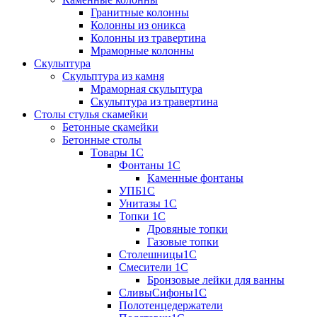
Гранитные колонны
Колонны из оникса
Колонны из травертина
Мраморные колонны
Скульптура
Скульптура из камня
Мраморная скульптура
Скульптура из травертина
Столы стулья скамейки
Бетонные скамейки
Бетонные столы
Tовары 1C
Фонтаны 1C
Каменные фонтаны
УПБ1С
Унитазы 1С
Топки 1С
Дровяные топки
Газовые топки
Столешницы1С
Смесители 1С
Бронзовые лейки для ванны
СливыСифоны1С
Полотенцедержатели