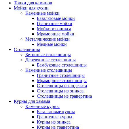
Топки для каминов
Мойки для кухни
Каменные мойки
Базальтовые мойки
Гранитные мойки
Мойки из оникса
Мраморные мойки
Металлические мойки
Медные мойки
Столешницы
Бетонные столешницы
Деревянные столешницы
Бамбуковые столешницы
Каменные столешницы
Гранитные столешницы
Мраморные столешницы
Столешницы из андезита
Столешницы из оникса
Столешницы из травертина
Курны для хамама
Каменные курны
Базальтовые курны
Гранитные курны
Курны из оникса
Курны из травертина