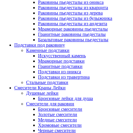
Раковины пьедесталы из оникса
Раковины пьедесталы из кварцита
Раковины пьедесталы из дерева
Раковины пьедесталы из булыжника
Раковины пьедесталы из андезита
Мраморные раковины пьедесталы
Гранитные раковины пьедесталы
Базальтовые раковины пьедесталы
Подставки под раковину
Каменные подставки
Искусственный камень
Мраморные подставки
Гранитные подставки
Подставки из оникса
Подставки из травертина
Стальные подставки
Смесители Краны Лейки
Душевые лейки
Бронзовые лейки для душа
Смесители для раковин
Бронзовые смесители
Золотые смесители
Медные смесители
Хромовые смесители
Черные смесители