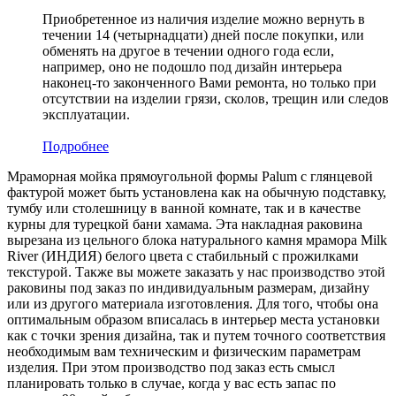
Приобретенное из наличия изделие можно вернуть в
течении 14 (четырнадцати) дней после покупки, или
обменять на другое в течении одного года если,
например, оно не подошло под дизайн интерьера
наконец-то законченного Вами ремонта, но только при
отсутствии на изделии грязи, сколов, трещин или следов
эксплуатации.
Подробнее
Мраморная мойка прямоугольной формы Palum с глянцевой
фактурой может быть установлена как на обычную подставку,
тумбу или столешницу в ванной комнате, так и в качестве
курны для турецкой бани хамама. Эта накладная раковина
вырезана из цельного блока натурального камня мрамора Milk
River (ИНДИЯ) белого цвета c стабильный с прожилками
текстурой. Также вы можете заказать у нас производство этой
раковины под заказ по индивидуальным размерам, дизайну
или из другого материала изготовления. Для того, чтобы она
оптимальным образом вписалась в интерьер места установки
как с точки зрения дизайна, так и путем точного соответствия
необходимым вам техническим и физическим параметрам
изделия. При этом производство под заказ есть смысл
планировать только в случае, когда у вас есть запас по