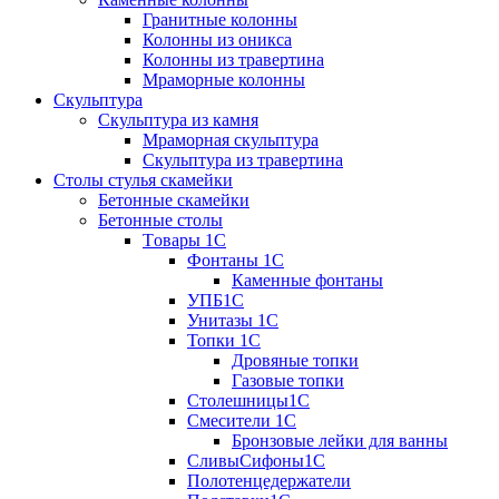
Гранитные колонны
Колонны из оникса
Колонны из травертина
Мраморные колонны
Скульптура
Скульптура из камня
Мраморная скульптура
Скульптура из травертина
Столы стулья скамейки
Бетонные скамейки
Бетонные столы
Tовары 1C
Фонтаны 1C
Каменные фонтаны
УПБ1С
Унитазы 1С
Топки 1С
Дровяные топки
Газовые топки
Столешницы1С
Смесители 1С
Бронзовые лейки для ванны
СливыСифоны1С
Полотенцедержатели