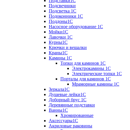
Подставки1С
Подсвечники
Подсветка 1С
Подоконники 1С
Поддоны1С
Насосное оборудование 1С
Мойки1С
Лавочки 1С
Курны1С
Крючки и вешалки
Краны1С
Камины 1C
Топки для каминов 1C
Электрокамины 1С
Электрические топки 1C
Порталы для каминов 1С
Мраморные камины 1C
Зеркала1С
Душевые лейки1С
Доборный брус 1С
Деревянные подставки
Ванны1С
Хромированные
Аксессуары1С
Акриловые раковины