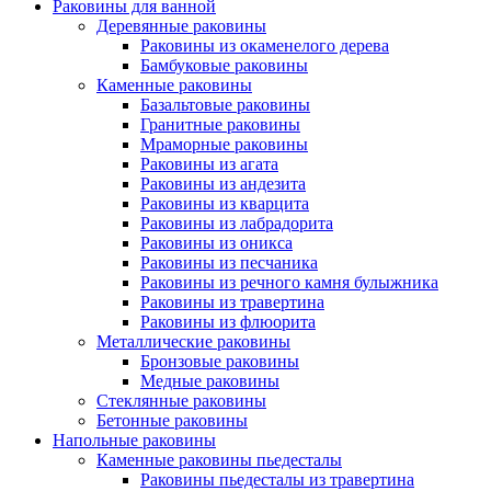
Раковины для ванной
Деревянные раковины
Раковины из окаменелого дерева
Бамбуковые раковины
Каменные раковины
Базальтовые раковины
Гранитные раковины
Мраморные раковины
Раковины из агата
Раковины из андезита
Раковины из кварцита
Раковины из лабрадорита
Раковины из оникса
Раковины из песчаника
Раковины из речного камня булыжника
Раковины из травертина
Раковины из флюорита
Металлические раковины
Бронзовые раковины
Медные раковины
Стеклянные раковины
Бетонные раковины
Напольные раковины
Каменные раковины пьедесталы
Раковины пьедесталы из травертина