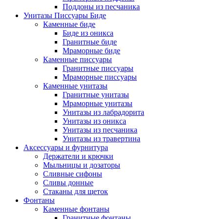
Поддоны из песчаника
Унитазы Писсуары Биде
Каменные биде
Биде из оникса
Гранитные биде
Мраморные биде
Каменные писсуары
Гранитные писсуары
Мраморные писсуары
Каменные унитазы
Гранитные унитазы
Мраморные унитазы
Унитазы из лабрадорита
Унитазы из оникса
Унитазы из песчаника
Унитазы из травертина
Аксессуары и фурнитура
Держатели и крючки
Мыльницы и дозаторы
Сливные сифоны
Сливы донные
Стаканы для щеток
Фонтаны
Каменные фонтаны
Гранитные фонтаны