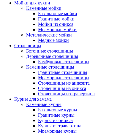
Мойки для кухни
Каменные мойки
Базальтовые мойки
Гранитные мойки
Мойки из оникса
Мраморные мойки
Металлические мойки
Медные мойки
Столешницы
Бетонные столешницы
Деревянные столешницы
Бамбуковые столешницы
Каменные столешницы
Гранитные столешницы
Мраморные столешницы
Столешницы из андезита
Столешницы из оникса
Столешницы из травертина
Курны для хамама
Каменные курны
Базальтовые курны
Гранитные курны
Курны из оникса
Курны из травертина
Мраморные курны