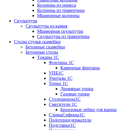
Колонны из оникса
Колонны из травертина
Мраморные колонны
Скульптура
Скульптура из камня
Мраморная скульптура
Скульптура из травертина
Столы стулья скамейки
Бетонные скамейки
Бетонные столы
Tовары 1C
Фонтаны 1C
Каменные фонтаны
УПБ1С
Унитазы 1С
Топки 1С
Дровяные топки
Газовые топки
Столешницы1С
Смесители 1С
Бронзовые лейки для ванны
СливыСифоны1С
Полотенцедержатели
Подставки1С