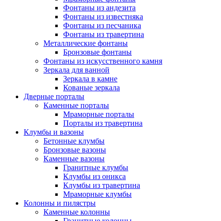
Фонтаны из андезита
Фонтаны из известняка
Фонтаны из песчаника
Фонтаны из травертина
Металлические фонтаны
Бронзовые фонтаны
Фонтаны из искусственного камня
Зеркала для ванной
Зеркала в камне
Кованые зеркала
Дверные порталы
Каменные порталы
Мраморные порталы
Порталы из травертина
Клумбы и вазоны
Бетонные клумбы
Бронзовые вазоны
Каменные вазоны
Гранитные клумбы
Клумбы из оникса
Клумбы из травертина
Мраморные клумбы
Колонны и пилястры
Каменные колонны
Гранитные колонны