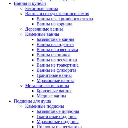
Ванны и купели
Бетонные ванны
Ванны из искусственного камня
Ванны из акрилового стекла
Ванны из кориана
Деревянные ванны
Каменные ванны
Базальтовые ванны
Ванны из андезита
Ванны из известняка
Ванны из оникса
Ванны из песчаника
Ванны из травертина
Ванны из флюорита
Гранитные ванны
Мраморные ванны
Металлические ванны
Бронзовые ванны
Медные ванны
Поддоны для душа
Каменные поддоны
Базальтовые поддоны
Гранитные поддоны
Мраморные поддоны
Поддоны из песчаника