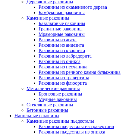
Деревянные раковины
Раковины из окаменелого дерева
Бамбуковые раковины
Каменные раковины
Базальтовые раковины
Гранитные раковины
Мраморные раковины
Раковины из агата
Раковины из андезита
Раковины из кварцита
Раковины из лабрадорита
Раковины из оникса
Раковины из песчаника
Раковины из речного камня булыжника
Раковины из травертина
Раковины из флюорита
Металлические раковины
Бронзовые раковины
Медные раковины
Стеклянные раковины
Бетонные раковины
Напольные раковины
Каменные раковины пьедесталы
Раковины пьедесталы из травертина
Раковины пьедесталы из оникса