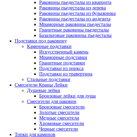
Раковины пьедесталы из кварцита
Раковины пьедесталы из дерева
Раковины пьедесталы из булыжника
Раковины пьедесталы из андезита
Мраморные раковины пьедесталы
Гранитные раковины пьедесталы
Базальтовые раковины пьедесталы
Подставки под раковину
Каменные подставки
Искусственный камень
Мраморные подставки
Гранитные подставки
Подставки из оникса
Подставки из травертина
Стальные подставки
Смесители Краны Лейки
Душевые лейки
Бронзовые лейки для душа
Смесители для раковин
Бронзовые смесители
Золотые смесители
Медные смесители
Хромовые смесители
Черные смесители
Топки для каминов