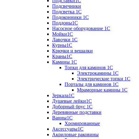
Подставки1С
Подсвечники
Подсветка 1С
Подоконники 1С
Поддоны1С
Насосное оборудование 1С
Мойки1С
Лавочки 1С
Курны1С
Крючки и вешалки
Краны1С
Камины 1C
Топки для каминов 1C
Электрокамины 1С
Электрические топки 1C
Порталы для каминов 1С
Мраморные камины 1C
Зеркала1С
Душевые лейки1С
Доборный брус 1С
Деревянные подставки
Ванны1С
Хромированные
Аксессуары1С
Акриловые раковины