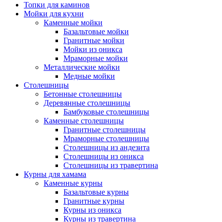
Топки для каминов
Мойки для кухни
Каменные мойки
Базальтовые мойки
Гранитные мойки
Мойки из оникса
Мраморные мойки
Металлические мойки
Медные мойки
Столешницы
Бетонные столешницы
Деревянные столешницы
Бамбуковые столешницы
Каменные столешницы
Гранитные столешницы
Мраморные столешницы
Столешницы из андезита
Столешницы из оникса
Столешницы из травертина
Курны для хамама
Каменные курны
Базальтовые курны
Гранитные курны
Курны из оникса
Курны из травертина