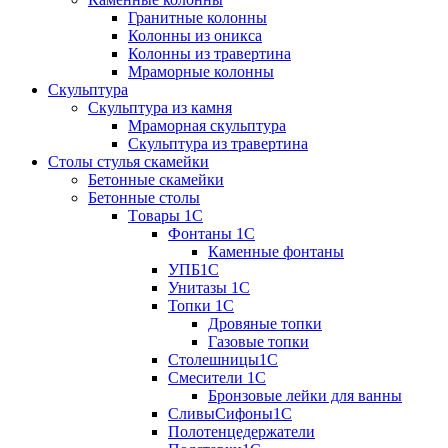
Гранитные колонны
Колонны из оникса
Колонны из травертина
Мраморные колонны
Скульптура
Скульптура из камня
Мраморная скульптура
Скульптура из травертина
Столы стулья скамейки
Бетонные скамейки
Бетонные столы
Tовары 1C
Фонтаны 1C
Каменные фонтаны
УПБ1С
Унитазы 1С
Топки 1С
Дровяные топки
Газовые топки
Столешницы1С
Смесители 1С
Бронзовые лейки для ванны
СливыСифоны1С
Полотенцедержатели