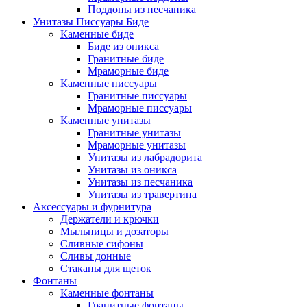
Поддоны из песчаника
Унитазы Писсуары Биде
Каменные биде
Биде из оникса
Гранитные биде
Мраморные биде
Каменные писсуары
Гранитные писсуары
Мраморные писсуары
Каменные унитазы
Гранитные унитазы
Мраморные унитазы
Унитазы из лабрадорита
Унитазы из оникса
Унитазы из песчаника
Унитазы из травертина
Аксессуары и фурнитура
Держатели и крючки
Мыльницы и дозаторы
Сливные сифоны
Сливы донные
Стаканы для щеток
Фонтаны
Каменные фонтаны
Гранитные фонтаны