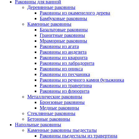
Раковины для ванной
Деревянные раковины
Раковины из окаменелого дерева
Бамбуковые раковины
Каменные раковины
Базальтовые раковины
Гранитные раковины
Мраморные раковины
Раковины из агата
Раковины из андезита
Раковины из кварцита
Раковины из лабрадорита
Раковины из оникса
Раковины из песчаника
Раковины из речного камня булыжника
Раковины из травертина
Раковины из флюорита
Металлические раковины
Бронзовые раковины
Медные раковины
Стеклянные раковины
Бетонные раковины
Напольные раковины
Каменные раковины пьедесталы
Раковины пьедесталы из травертина