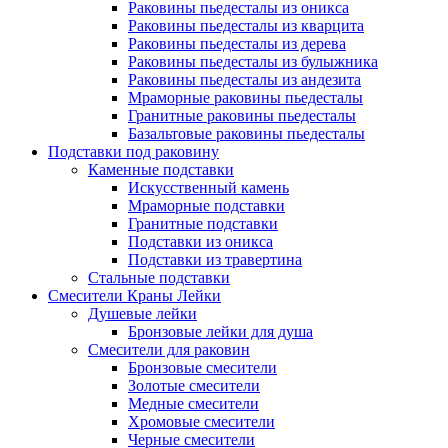
Раковины пьедесталы из оникса
Раковины пьедесталы из кварцита
Раковины пьедесталы из дерева
Раковины пьедесталы из булыжника
Раковины пьедесталы из андезита
Мраморные раковины пьедесталы
Гранитные раковины пьедесталы
Базальтовые раковины пьедесталы
Подставки под раковину
Каменные подставки
Искусственный камень
Мраморные подставки
Гранитные подставки
Подставки из оникса
Подставки из травертина
Стальные подставки
Смесители Краны Лейки
Душевые лейки
Бронзовые лейки для душа
Смесители для раковин
Бронзовые смесители
Золотые смесители
Медные смесители
Хромовые смесители
Черные смесители