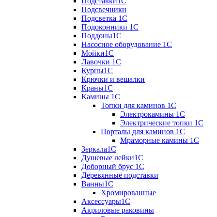
Подставки1С
Подсвечники
Подсветка 1С
Подоконники 1С
Поддоны1С
Насосное оборудование 1С
Мойки1С
Лавочки 1С
Курны1С
Крючки и вешалки
Краны1С
Камины 1C
Топки для каминов 1C
Электрокамины 1С
Электрические топки 1C
Порталы для каминов 1С
Мраморные камины 1C
Зеркала1С
Душевые лейки1С
Доборный брус 1С
Деревянные подставки
Ванны1С
Хромированные
Аксессуары1С
Акриловые раковины