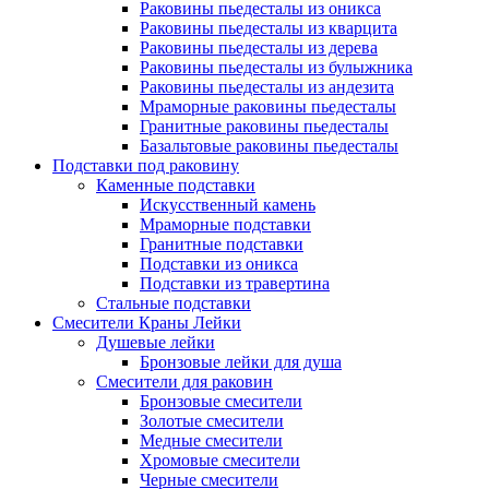
Раковины пьедесталы из оникса
Раковины пьедесталы из кварцита
Раковины пьедесталы из дерева
Раковины пьедесталы из булыжника
Раковины пьедесталы из андезита
Мраморные раковины пьедесталы
Гранитные раковины пьедесталы
Базальтовые раковины пьедесталы
Подставки под раковину
Каменные подставки
Искусственный камень
Мраморные подставки
Гранитные подставки
Подставки из оникса
Подставки из травертина
Стальные подставки
Смесители Краны Лейки
Душевые лейки
Бронзовые лейки для душа
Смесители для раковин
Бронзовые смесители
Золотые смесители
Медные смесители
Хромовые смесители
Черные смесители