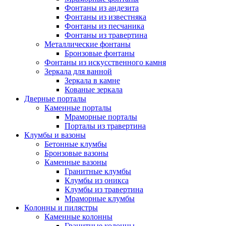
Фонтаны из андезита
Фонтаны из известняка
Фонтаны из песчаника
Фонтаны из травертина
Металлические фонтаны
Бронзовые фонтаны
Фонтаны из искусственного камня
Зеркала для ванной
Зеркала в камне
Кованые зеркала
Дверные порталы
Каменные порталы
Мраморные порталы
Порталы из травертина
Клумбы и вазоны
Бетонные клумбы
Бронзовые вазоны
Каменные вазоны
Гранитные клумбы
Клумбы из оникса
Клумбы из травертина
Мраморные клумбы
Колонны и пилястры
Каменные колонны
Гранитные колонны