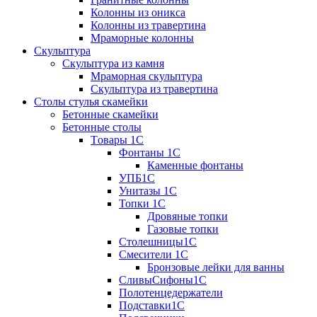
Колонны из оникса
Колонны из травертина
Мраморные колонны
Скульптура
Скульптура из камня
Мраморная скульптура
Скульптура из травертина
Столы стулья скамейки
Бетонные скамейки
Бетонные столы
Tовары 1C
Фонтаны 1C
Каменные фонтаны
УПБ1С
Унитазы 1С
Топки 1С
Дровяные топки
Газовые топки
Столешницы1С
Смесители 1С
Бронзовые лейки для ванны
СливыСифоны1С
Полотенцедержатели
Подставки1С