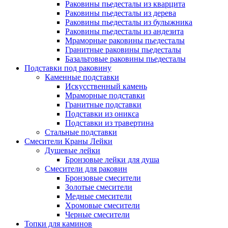
Раковины пьедесталы из кварцита
Раковины пьедесталы из дерева
Раковины пьедесталы из булыжника
Раковины пьедесталы из андезита
Мраморные раковины пьедесталы
Гранитные раковины пьедесталы
Базальтовые раковины пьедесталы
Подставки под раковину
Каменные подставки
Искусственный камень
Мраморные подставки
Гранитные подставки
Подставки из оникса
Подставки из травертина
Стальные подставки
Смесители Краны Лейки
Душевые лейки
Бронзовые лейки для душа
Смесители для раковин
Бронзовые смесители
Золотые смесители
Медные смесители
Хромовые смесители
Черные смесители
Топки для каминов