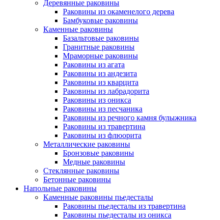
Деревянные раковины
Раковины из окаменелого дерева
Бамбуковые раковины
Каменные раковины
Базальтовые раковины
Гранитные раковины
Мраморные раковины
Раковины из агата
Раковины из андезита
Раковины из кварцита
Раковины из лабрадорита
Раковины из оникса
Раковины из песчаника
Раковины из речного камня булыжника
Раковины из травертина
Раковины из флюорита
Металлические раковины
Бронзовые раковины
Медные раковины
Стеклянные раковины
Бетонные раковины
Напольные раковины
Каменные раковины пьедесталы
Раковины пьедесталы из травертина
Раковины пьедесталы из оникса