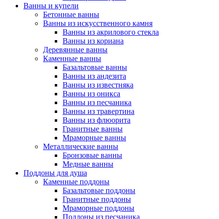
Ванны и купели
Бетонные ванны
Ванны из искусственного камня
Ванны из акрилового стекла
Ванны из кориана
Деревянные ванны
Каменные ванны
Базальтовые ванны
Ванны из андезита
Ванны из известняка
Ванны из оникса
Ванны из песчаника
Ванны из травертина
Ванны из флюорита
Гранитные ванны
Мраморные ванны
Металлические ванны
Бронзовые ванны
Медные ванны
Поддоны для душа
Каменные поддоны
Базальтовые поддоны
Гранитные поддоны
Мраморные поддоны
Поддоны из песчаника