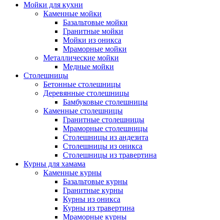
Мойки для кухни
Каменные мойки
Базальтовые мойки
Гранитные мойки
Мойки из оникса
Мраморные мойки
Металлические мойки
Медные мойки
Столешницы
Бетонные столешницы
Деревянные столешницы
Бамбуковые столешницы
Каменные столешницы
Гранитные столешницы
Мраморные столешницы
Столешницы из андезита
Столешницы из оникса
Столешницы из травертина
Курны для хамама
Каменные курны
Базальтовые курны
Гранитные курны
Курны из оникса
Курны из травертина
Мраморные курны