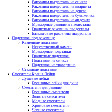
Раковины пьедесталы из оникса
Раковины пьедесталы из кварцита
Раковины пьедесталы из дерева
Раковины пьедесталы из булыжника
Раковины пьедесталы из андезита
Мраморные раковины пьедесталы
Гранитные раковины пьедесталы
Базальтовые раковины пьедесталы
Подставки под раковину
Каменные подставки
Искусственный камень
Мраморные подставки
Гранитные подставки
Подставки из оникса
Подставки из травертина
Стальные подставки
Смесители Краны Лейки
Душевые лейки
Бронзовые лейки для душа
Смесители для раковин
Бронзовые смесители
Золотые смесители
Медные смесители
Хромовые смесители
Черные смесители