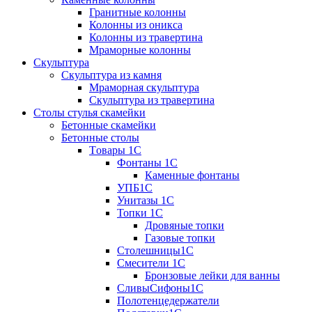
Гранитные колонны
Колонны из оникса
Колонны из травертина
Мраморные колонны
Скульптура
Скульптура из камня
Мраморная скульптура
Скульптура из травертина
Столы стулья скамейки
Бетонные скамейки
Бетонные столы
Tовары 1C
Фонтаны 1C
Каменные фонтаны
УПБ1С
Унитазы 1С
Топки 1С
Дровяные топки
Газовые топки
Столешницы1С
Смесители 1С
Бронзовые лейки для ванны
СливыСифоны1С
Полотенцедержатели