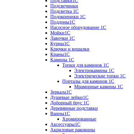
Подставки1С
Подсвечники
Подсветка 1С
Подоконники 1С
Поддоны1С
Насосное оборудование 1С
Мойки1С
Лавочки 1С
Курны1С
Крючки и вешалки
Краны1С
Камины 1C
Топки для каминов 1C
Электрокамины 1С
Электрические топки 1C
Порталы для каминов 1С
Мраморные камины 1C
Зеркала1С
Душевые лейки1С
Доборный брус 1С
Деревянные подставки
Ванны1С
Хромированные
Аксессуары1С
Акриловые раковины