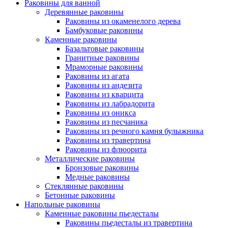
Раковины для ванной
Деревянные раковины
Раковины из окаменелого дерева
Бамбуковые раковины
Каменные раковины
Базальтовые раковины
Гранитные раковины
Мраморные раковины
Раковины из агата
Раковины из андезита
Раковины из кварцита
Раковины из лабрадорита
Раковины из оникса
Раковины из песчаника
Раковины из речного камня булыжника
Раковины из травертина
Раковины из флюорита
Металлические раковины
Бронзовые раковины
Медные раковины
Стеклянные раковины
Бетонные раковины
Напольные раковины
Каменные раковины пьедесталы
Раковины пьедесталы из травертина