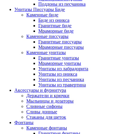
Поддоны из песчаника
Унитазы Писсуары Биде
Каменные биде
Биде из оникса
Гранитные биде
Мраморные биде
Каменные писсуары
Гранитные писсуары
Мраморные писсуары
Каменные унитазы
Гранитные унитазы
Мраморные унитазы
Унитазы из лабрадорита
Унитазы из оникса
Унитазы из песчаника
Унитазы из травертина
Аксессуары и фурнитура
Держатели и крючки
Мыльницы и дозаторы
Сливные сифоны
Сливы донные
Стаканы для щеток
Фонтаны
Каменные фонтаны
Гранитные фонтаны