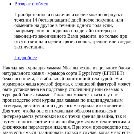
Возврат и обмен
Приобретенное из наличия изделие можно вернуть в
течении 14 (четырнадцати) дней после покупки, или
обменять на другое в течении одного года если,
например, оно не подошло под дизайн интерьера
наконец-то законченного Вами ремонта, но только при
отсутствии на изделии грязи, сколов, трещин или следов
эксплуатации.
Подробнее
Накладная курна для хамама Nica вырезана из цельного блока
натурального камня - мрамора сорта Egypt Ivory (ЕГИПЕТ)
бежевого цвета, c стабильный однотонной текстурой. Эта
мраморная чаша круглой формы, с глянцевой фактурой может
быть установлена на подставку, столешницу или скамью в
турецкой бане - хамаме. Также вы можете заказать у нас
производство этой курны для хамама по индивидуальным
размерам, дизайну или из другого материала изготовления.
Для того, чтобы она оптимальным образом вписалась в
интерьер места установки как с точки зрения дизайна, так и
путем точного соответствия необходимым вам техническим и
физическим параметрам изделия. При этом производство под
заказ есть смысл планировать только в случае, когда у вас есть