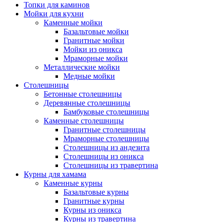
Топки для каминов
Мойки для кухни
Каменные мойки
Базальтовые мойки
Гранитные мойки
Мойки из оникса
Мраморные мойки
Металлические мойки
Медные мойки
Столешницы
Бетонные столешницы
Деревянные столешницы
Бамбуковые столешницы
Каменные столешницы
Гранитные столешницы
Мраморные столешницы
Столешницы из андезита
Столешницы из оникса
Столешницы из травертина
Курны для хамама
Каменные курны
Базальтовые курны
Гранитные курны
Курны из оникса
Курны из травертина