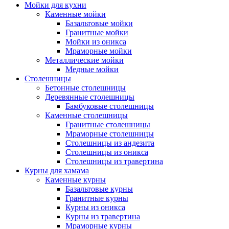
Мойки для кухни
Каменные мойки
Базальтовые мойки
Гранитные мойки
Мойки из оникса
Мраморные мойки
Металлические мойки
Медные мойки
Столешницы
Бетонные столешницы
Деревянные столешницы
Бамбуковые столешницы
Каменные столешницы
Гранитные столешницы
Мраморные столешницы
Столешницы из андезита
Столешницы из оникса
Столешницы из травертина
Курны для хамама
Каменные курны
Базальтовые курны
Гранитные курны
Курны из оникса
Курны из травертина
Мраморные курны