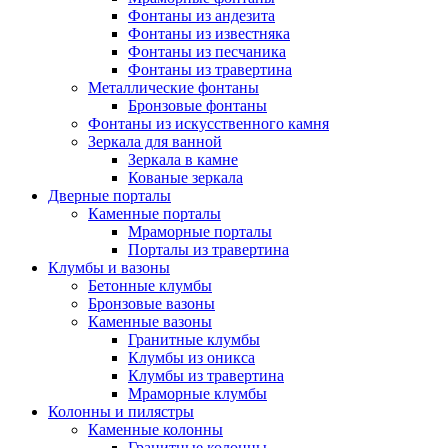
Фонтаны из андезита
Фонтаны из известняка
Фонтаны из песчаника
Фонтаны из травертина
Металлические фонтаны
Бронзовые фонтаны
Фонтаны из искусственного камня
Зеркала для ванной
Зеркала в камне
Кованые зеркала
Дверные порталы
Каменные порталы
Мраморные порталы
Порталы из травертина
Клумбы и вазоны
Бетонные клумбы
Бронзовые вазоны
Каменные вазоны
Гранитные клумбы
Клумбы из оникса
Клумбы из травертина
Мраморные клумбы
Колонны и пилястры
Каменные колонны
Гранитные колонны