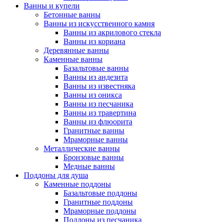
Ванны и купели
Бетонные ванны
Ванны из искусственного камня
Ванны из акрилового стекла
Ванны из кориана
Деревянные ванны
Каменные ванны
Базальтовые ванны
Ванны из андезита
Ванны из известняка
Ванны из оникса
Ванны из песчаника
Ванны из травертина
Ванны из флюорита
Гранитные ванны
Мраморные ванны
Металлические ванны
Бронзовые ванны
Медные ванны
Поддоны для душа
Каменные поддоны
Базальтовые поддоны
Гранитные поддоны
Мраморные поддоны
Поддоны из песчаника