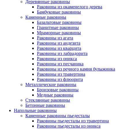
Деревянные раковины
Раковины из окаменелого дерева
Бамбуковые раковины
Каменные раковины
Базальтовые раковины
Гранитные раковины
Мраморные раковины
Раковины из агата
Раковины из андезита
Раковины из кварцита
Раковины из лабрадорита
Раковины из оникса
Раковины из песчаника
Раковины из речного камня булыжника
Раковины из травертина
Раковины из флюорита
Металлические раковины
Бронзовые раковины
Медные раковины
Стеклянные раковины
Бетонные раковины
Напольные раковины
Каменные раковины пьедесталы
Раковины пьедесталы из травертина
Раковины пьедесталы из оникса