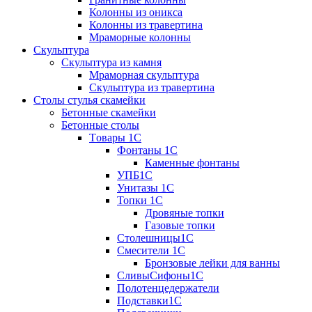
Колонны из оникса
Колонны из травертина
Мраморные колонны
Скульптура
Скульптура из камня
Мраморная скульптура
Скульптура из травертина
Столы стулья скамейки
Бетонные скамейки
Бетонные столы
Tовары 1C
Фонтаны 1C
Каменные фонтаны
УПБ1С
Унитазы 1С
Топки 1С
Дровяные топки
Газовые топки
Столешницы1С
Смесители 1С
Бронзовые лейки для ванны
СливыСифоны1С
Полотенцедержатели
Подставки1С