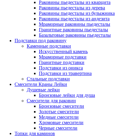
Раковины пьедесталы из кварцита
Раковины пьедесталы из дерева
Раковины пьедесталы из булыжника
Раковины пьедесталы из андезита
Мраморные раковины пьедесталы
Гранитные раковины пьедесталы
Базальтовые раковины пьедесталы
Подставки под раковину
Каменные подставки
Искусственный камень
Мраморные подставки
Гранитные подставки
Подставки из оникса
Подставки из травертина
Стальные подставки
Смесители Краны Лейки
Душевые лейки
Бронзовые лейки для душа
Смесители для раковин
Бронзовые смесители
Золотые смесители
Медные смесители
Хромовые смесители
Черные смесители
Топки для каминов