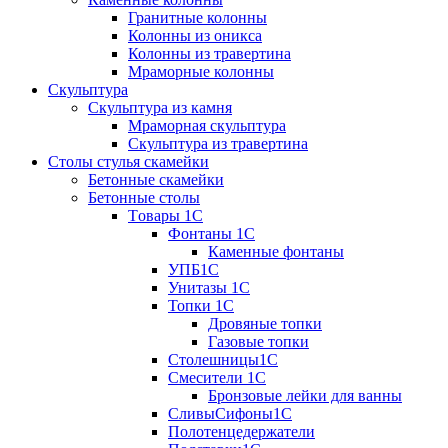
Гранитные колонны
Колонны из оникса
Колонны из травертина
Мраморные колонны
Скульптура
Скульптура из камня
Мраморная скульптура
Скульптура из травертина
Столы стулья скамейки
Бетонные скамейки
Бетонные столы
Tовары 1C
Фонтаны 1C
Каменные фонтаны
УПБ1С
Унитазы 1С
Топки 1С
Дровяные топки
Газовые топки
Столешницы1С
Смесители 1С
Бронзовые лейки для ванны
СливыСифоны1С
Полотенцедержатели