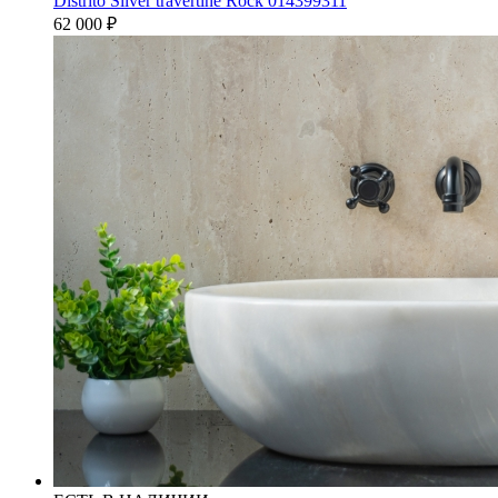
Distrito Silver travertine Rock 014399311
62 000
₽