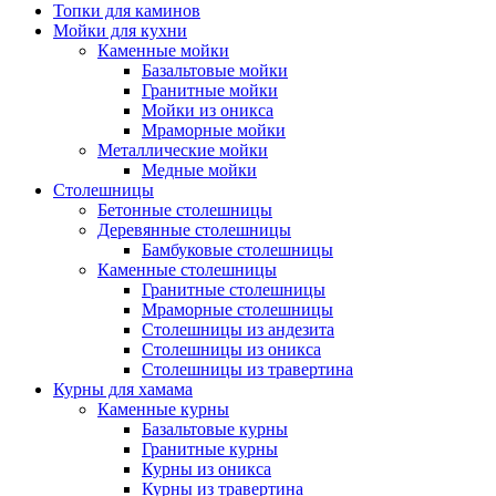
Топки для каминов
Мойки для кухни
Каменные мойки
Базальтовые мойки
Гранитные мойки
Мойки из оникса
Мраморные мойки
Металлические мойки
Медные мойки
Столешницы
Бетонные столешницы
Деревянные столешницы
Бамбуковые столешницы
Каменные столешницы
Гранитные столешницы
Мраморные столешницы
Столешницы из андезита
Столешницы из оникса
Столешницы из травертина
Курны для хамама
Каменные курны
Базальтовые курны
Гранитные курны
Курны из оникса
Курны из травертина