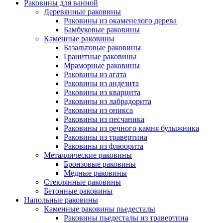
Раковины для ванной
Деревянные раковины
Раковины из окаменелого дерева
Бамбуковые раковины
Каменные раковины
Базальтовые раковины
Гранитные раковины
Мраморные раковины
Раковины из агата
Раковины из андезита
Раковины из кварцита
Раковины из лабрадорита
Раковины из оникса
Раковины из песчаника
Раковины из речного камня булыжника
Раковины из травертина
Раковины из флюорита
Металлические раковины
Бронзовые раковины
Медные раковины
Стеклянные раковины
Бетонные раковины
Напольные раковины
Каменные раковины пьедесталы
Раковины пьедесталы из травертина