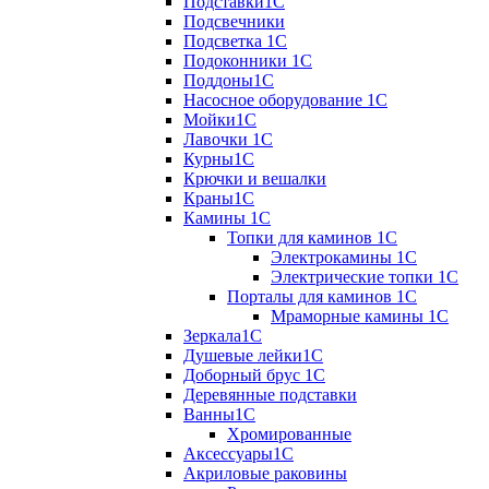
Подставки1С
Подсвечники
Подсветка 1С
Подоконники 1С
Поддоны1С
Насосное оборудование 1С
Мойки1С
Лавочки 1С
Курны1С
Крючки и вешалки
Краны1С
Камины 1C
Топки для каминов 1C
Электрокамины 1С
Электрические топки 1C
Порталы для каминов 1С
Мраморные камины 1C
Зеркала1С
Душевые лейки1С
Доборный брус 1С
Деревянные подставки
Ванны1С
Хромированные
Аксессуары1С
Акриловые раковины