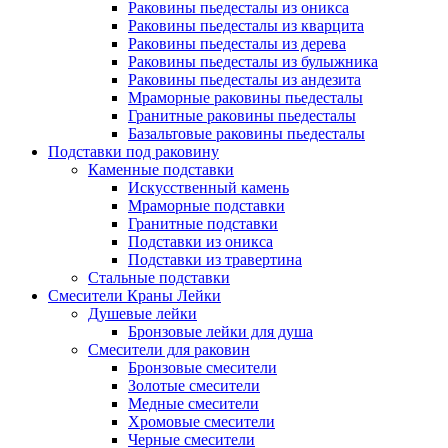
Раковины пьедесталы из оникса
Раковины пьедесталы из кварцита
Раковины пьедесталы из дерева
Раковины пьедесталы из булыжника
Раковины пьедесталы из андезита
Мраморные раковины пьедесталы
Гранитные раковины пьедесталы
Базальтовые раковины пьедесталы
Подставки под раковину
Каменные подставки
Искусственный камень
Мраморные подставки
Гранитные подставки
Подставки из оникса
Подставки из травертина
Стальные подставки
Смесители Краны Лейки
Душевые лейки
Бронзовые лейки для душа
Смесители для раковин
Бронзовые смесители
Золотые смесители
Медные смесители
Хромовые смесители
Черные смесители