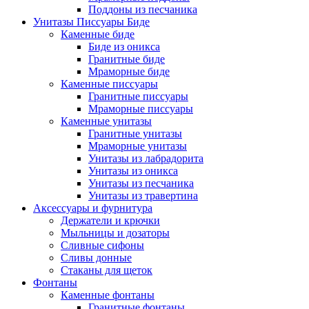
Поддоны из песчаника
Унитазы Писсуары Биде
Каменные биде
Биде из оникса
Гранитные биде
Мраморные биде
Каменные писсуары
Гранитные писсуары
Мраморные писсуары
Каменные унитазы
Гранитные унитазы
Мраморные унитазы
Унитазы из лабрадорита
Унитазы из оникса
Унитазы из песчаника
Унитазы из травертина
Аксессуары и фурнитура
Держатели и крючки
Мыльницы и дозаторы
Сливные сифоны
Сливы донные
Стаканы для щеток
Фонтаны
Каменные фонтаны
Гранитные фонтаны