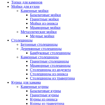
Топки для каминов
Мойки для кухни
Каменные мойки
Базальтовые мойки
Гранитные мойки
Мойки из оникса
Мраморные мойки
Металлические мойки
Медные мойки
Столешницы
Бетонные столешницы
Деревянные столешницы
Бамбуковые столешницы
Каменные столешницы
Гранитные столешницы
Мраморные столешницы
Столешницы из андезита
Столешницы из оникса
Столешницы из травертина
Курны для хамама
Каменные курны
Базальтовые курны
Гранитные курны
Курны из оникса
Курны из травертина