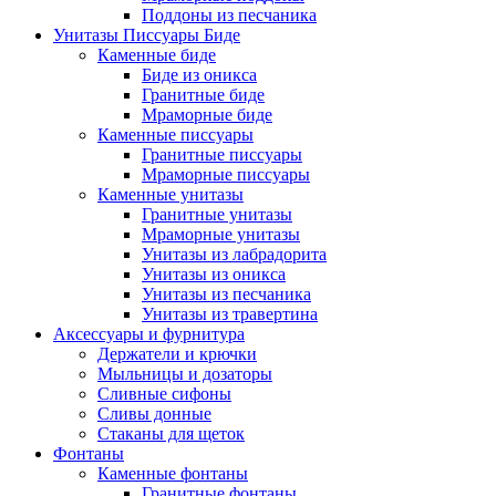
Поддоны из песчаника
Унитазы Писсуары Биде
Каменные биде
Биде из оникса
Гранитные биде
Мраморные биде
Каменные писсуары
Гранитные писсуары
Мраморные писсуары
Каменные унитазы
Гранитные унитазы
Мраморные унитазы
Унитазы из лабрадорита
Унитазы из оникса
Унитазы из песчаника
Унитазы из травертина
Аксессуары и фурнитура
Держатели и крючки
Мыльницы и дозаторы
Сливные сифоны
Сливы донные
Стаканы для щеток
Фонтаны
Каменные фонтаны
Гранитные фонтаны