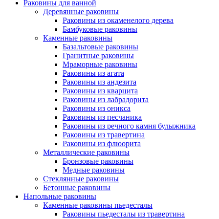
Раковины для ванной
Деревянные раковины
Раковины из окаменелого дерева
Бамбуковые раковины
Каменные раковины
Базальтовые раковины
Гранитные раковины
Мраморные раковины
Раковины из агата
Раковины из андезита
Раковины из кварцита
Раковины из лабрадорита
Раковины из оникса
Раковины из песчаника
Раковины из речного камня булыжника
Раковины из травертина
Раковины из флюорита
Металлические раковины
Бронзовые раковины
Медные раковины
Стеклянные раковины
Бетонные раковины
Напольные раковины
Каменные раковины пьедесталы
Раковины пьедесталы из травертина