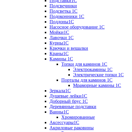
Подставки1С
Подсвечники
Подсветка 1С
Подоконники 1С
Поддоны1С
Насосное оборудование 1С
Мойки1С
Лавочки 1С
Курны1С
Крючки и вешалки
Краны1С
Камины 1C
Топки для каминов 1C
Электрокамины 1С
Электрические топки 1C
Порталы для каминов 1С
Мраморные камины 1C
Зеркала1С
Душевые лейки1С
Доборный брус 1С
Деревянные подставки
Ванны1С
Хромированные
Аксессуары1С
Акриловые раковины