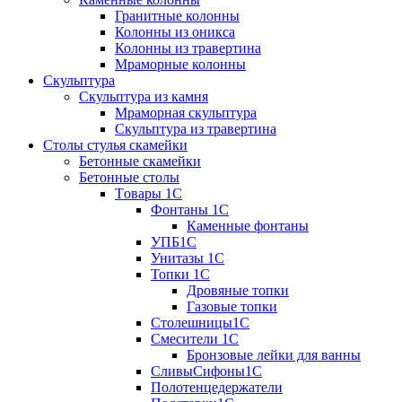
Гранитные колонны
Колонны из оникса
Колонны из травертина
Мраморные колонны
Скульптура
Скульптура из камня
Мраморная скульптура
Скульптура из травертина
Столы стулья скамейки
Бетонные скамейки
Бетонные столы
Tовары 1C
Фонтаны 1C
Каменные фонтаны
УПБ1С
Унитазы 1С
Топки 1С
Дровяные топки
Газовые топки
Столешницы1С
Смесители 1С
Бронзовые лейки для ванны
СливыСифоны1С
Полотенцедержатели