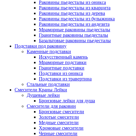
Раковины пьедесталы из оникса
Раковины пьедесталы из кварцита
Раковины пьедесталы из дерева
Раковины пьедесталы из булыжника
Раковины пьедесталы из андезита
Мраморные раковины пьедесталы
Гранитные раковины пьедесталы
Базальтовые раковины пьедесталы
Подставки под раковину
Каменные подставки
Искусственный камень
Мраморные подставки
Гранитные подставки
Подставки из оникса
Подставки из травертина
Стальные подставки
Смесители Краны Лейки
Душевые лейки
Бронзовые лейки для душа
Смесители для раковин
Бронзовые смесители
Золотые смесители
Медные смесители
Хромовые смесители
Черные смесители