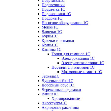
Подставки1С
Подсвечники
Подсветка 1С
Подоконники 1С
Поддоны1С
Насосное оборудование 1С
Мойки1С
Лавочки 1С
Курны1С
Крючки и вешалки
Краны1С
Камины 1C
Топки для каминов 1C
Электрокамины 1С
Электрические топки 1C
Порталы для каминов 1С
Мраморные камины 1C
Зеркала1С
Душевые лейки1С
Доборный брус 1С
Деревянные подставки
Ванны1С
Хромированные
Аксессуары1С
Акриловые раковины