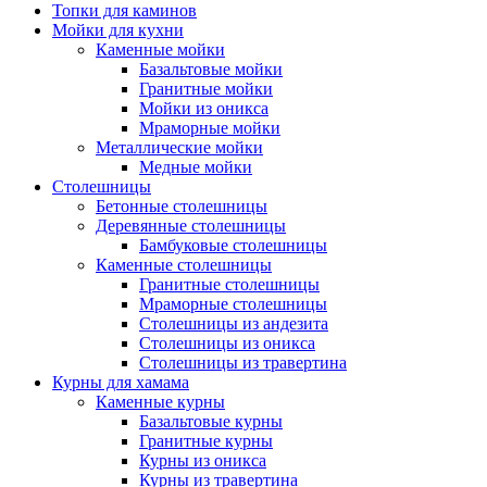
Топки для каминов
Мойки для кухни
Каменные мойки
Базальтовые мойки
Гранитные мойки
Мойки из оникса
Мраморные мойки
Металлические мойки
Медные мойки
Столешницы
Бетонные столешницы
Деревянные столешницы
Бамбуковые столешницы
Каменные столешницы
Гранитные столешницы
Мраморные столешницы
Столешницы из андезита
Столешницы из оникса
Столешницы из травертина
Курны для хамама
Каменные курны
Базальтовые курны
Гранитные курны
Курны из оникса
Курны из травертина