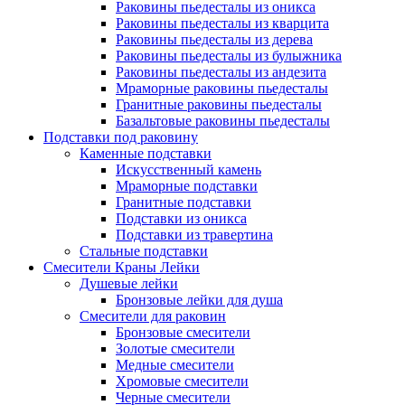
Раковины пьедесталы из оникса
Раковины пьедесталы из кварцита
Раковины пьедесталы из дерева
Раковины пьедесталы из булыжника
Раковины пьедесталы из андезита
Мраморные раковины пьедесталы
Гранитные раковины пьедесталы
Базальтовые раковины пьедесталы
Подставки под раковину
Каменные подставки
Искусственный камень
Мраморные подставки
Гранитные подставки
Подставки из оникса
Подставки из травертина
Стальные подставки
Смесители Краны Лейки
Душевые лейки
Бронзовые лейки для душа
Смесители для раковин
Бронзовые смесители
Золотые смесители
Медные смесители
Хромовые смесители
Черные смесители