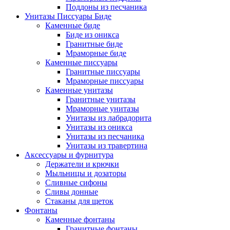
Поддоны из песчаника
Унитазы Писсуары Биде
Каменные биде
Биде из оникса
Гранитные биде
Мраморные биде
Каменные писсуары
Гранитные писсуары
Мраморные писсуары
Каменные унитазы
Гранитные унитазы
Мраморные унитазы
Унитазы из лабрадорита
Унитазы из оникса
Унитазы из песчаника
Унитазы из травертина
Аксессуары и фурнитура
Держатели и крючки
Мыльницы и дозаторы
Сливные сифоны
Сливы донные
Стаканы для щеток
Фонтаны
Каменные фонтаны
Гранитные фонтаны