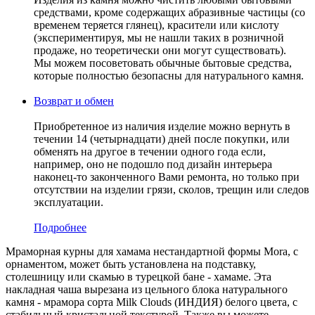
средствами, кроме содержащих абразивные частицы (со
временем теряется глянец), красители или кислоту
(экспериментируя, мы не нашли таких в розничной
продаже, но теоретически они могут существовать).
Мы можем посоветовать обычные бытовые средства,
которые полностью безопасны для натурального камня.
Возврат и обмен
Приобретенное из наличия изделие можно вернуть в
течении 14 (четырнадцати) дней после покупки, или
обменять на другое в течении одного года если,
например, оно не подошло под дизайн интерьера
наконец-то законченного Вами ремонта, но только при
отсутствии на изделии грязи, сколов, трещин или следов
эксплуатации.
Подробнее
Мраморная курны для хамама нестандартной формы Mora, с
орнаментом, может быть установлена на подставку,
столешницу или скамью в турецкой бане - хамаме. Эта
накладная чаша вырезана из цельного блока натурального
камня - мрамора сорта Milk Clouds (ИНДИЯ) белого цвета, c
стабильный кристальной текстурой. Также вы можете