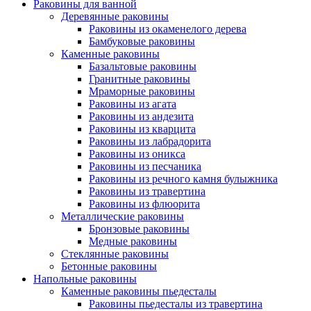
Раковины для ванной
Деревянные раковины
Раковины из окаменелого дерева
Бамбуковые раковины
Каменные раковины
Базальтовые раковины
Гранитные раковины
Мраморные раковины
Раковины из агата
Раковины из андезита
Раковины из кварцита
Раковины из лабрадорита
Раковины из оникса
Раковины из песчаника
Раковины из речного камня булыжника
Раковины из травертина
Раковины из флюорита
Металлические раковины
Бронзовые раковины
Медные раковины
Стеклянные раковины
Бетонные раковины
Напольные раковины
Каменные раковины пьедесталы
Раковины пьедесталы из травертина