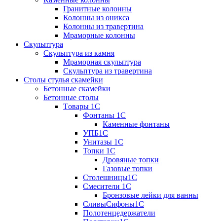
Гранитные колонны
Колонны из оникса
Колонны из травертина
Мраморные колонны
Скульптура
Скульптура из камня
Мраморная скульптура
Скульптура из травертина
Столы стулья скамейки
Бетонные скамейки
Бетонные столы
Tовары 1C
Фонтаны 1C
Каменные фонтаны
УПБ1С
Унитазы 1С
Топки 1С
Дровяные топки
Газовые топки
Столешницы1С
Смесители 1С
Бронзовые лейки для ванны
СливыСифоны1С
Полотенцедержатели